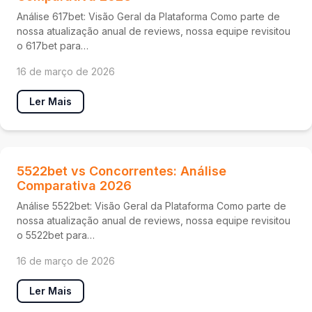
Análise 617bet: Visão Geral da Plataforma Como parte de
nossa atualização anual de reviews, nossa equipe revisitou
o 617bet para…
16 de março de 2026
Ler Mais
5522bet vs Concorrentes: Análise
Comparativa 2026
Análise 5522bet: Visão Geral da Plataforma Como parte de
nossa atualização anual de reviews, nossa equipe revisitou
o 5522bet para…
16 de março de 2026
Ler Mais