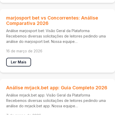
marjosport bet vs Concorrentes: Análise
Comparativa 2026
Análise marjosport bet: Visão Geral da Plataforma
Recebemos diversas solicitações de leitores pedindo uma
análise do marjosport bet. Nossa equipe…
16 de março de 2026
Ler Mais
Análise mrjack.bet app: Guia Completo 2026
Análise mrjack.bet app: Visão Geral da Plataforma
Recebemos diversas solicitações de leitores pedindo uma
análise do mrjack.bet app. Nossa equipe…