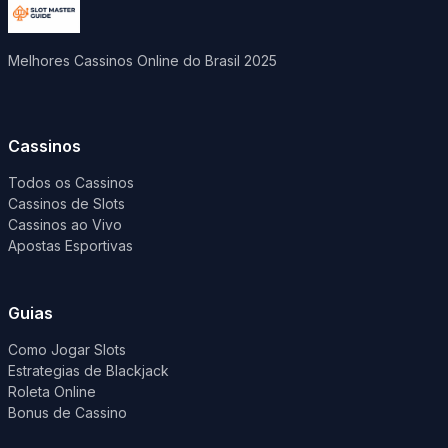
Melhores Cassinos Online do Brasil 2025
Cassinos
Todos os Cassinos
Cassinos de Slots
Cassinos ao Vivo
Apostas Esportivas
Guias
Como Jogar Slots
Estrategias de Blackjack
Roleta Online
Bonus de Cassino