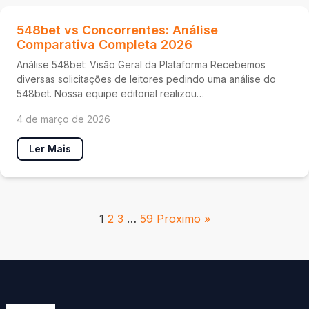
548bet vs Concorrentes: Análise
Comparativa Completa 2026
Análise 548bet: Visão Geral da Plataforma Recebemos
diversas solicitações de leitores pedindo uma análise do
548bet. Nossa equipe editorial realizou…
4 de março de 2026
Ler Mais
1
2
3
…
59
Proximo »
Paginação
de
posts