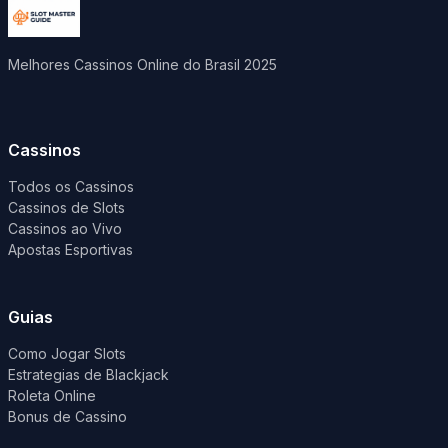
Melhores Cassinos Online do Brasil 2025
Cassinos
Todos os Cassinos
Cassinos de Slots
Cassinos ao Vivo
Apostas Esportivas
Guias
Como Jogar Slots
Estrategias de Blackjack
Roleta Online
Bonus de Cassino