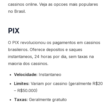
cassinos online. Veja as opcoes mais populares
no Brasil.
PIX
O PIX revolucionou os pagamentos em cassinos
brasileiros. Oferece depositos e saques
instantaneos, 24 horas por dia, sem taxas na
maioria dos cassinos.
Velocidade:
Instantaneo
Limites:
Variam por cassino (geralmente R$20
– R$50.000)
Taxas:
Geralmente gratuito