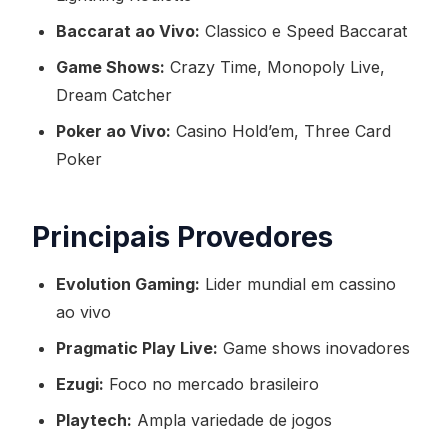
Baccarat ao Vivo:
Classico e Speed Baccarat
Game Shows:
Crazy Time, Monopoly Live,
Dream Catcher
Poker ao Vivo:
Casino Hold’em, Three Card
Poker
Principais Provedores
Evolution Gaming:
Lider mundial em cassino
ao vivo
Pragmatic Play Live:
Game shows inovadores
Ezugi:
Foco no mercado brasileiro
Playtech:
Ampla variedade de jogos