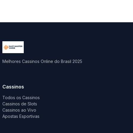
Melhores Cassinos Online do Brasil 2025
Cassinos
Todos os Cassinos
Cassinos de Slots
Cassinos ao Vivo
Apostas Esportivas