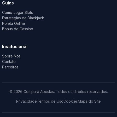
Guias
Como Jogar Slots
Estrategias de Blackjack
Roleta Online
Bonus de Cassino
Institucional
Sobre Nos
Contato
Parceiros
© 2026 Compara Apostas. Todos os direitos reservados.
Privacidade
Termos de Uso
Cookies
Mapa do Site