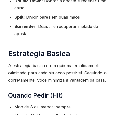
Double Down:
Dobrar a aposta e receber uma
carta
Split:
Dividir pares em duas maos
Surrender:
Desistir e recuperar metade da
aposta
Estrategia Basica
A estrategia basica e um guia matematicamente
otimizado para cada situacao possivel. Seguindo-a
corretamente, voce minimiza a vantagem da casa.
Quando Pedir (Hit)
Mao de 8 ou menos: sempre