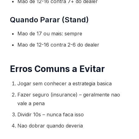
Mao de 12-16 contra 7+ do dealer
Quando Parar (Stand)
Mao de 17 ou mais: sempre
Mao de 12-16 contra 2-6 do dealer
Erros Comuns a Evitar
Jogar sem conhecer a estrategia basica
Fazer seguro (insurance) – geralmente nao
vale a pena
Dividir 10s – nunca faca isso
Nao dobrar quando deveria