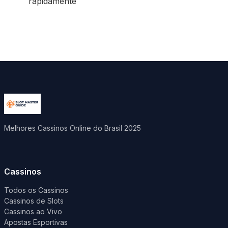
rapidamente
Melhores Cassinos Online do Brasil 2025
Cassinos
Todos os Cassinos
Cassinos de Slots
Cassinos ao Vivo
Apostas Esportivas