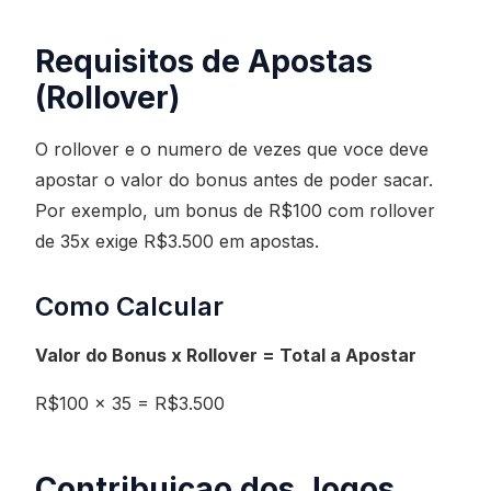
Requisitos de Apostas
(Rollover)
O rollover e o numero de vezes que voce deve
apostar o valor do bonus antes de poder sacar.
Por exemplo, um bonus de R$100 com rollover
de 35x exige R$3.500 em apostas.
Como Calcular
Valor do Bonus x Rollover = Total a Apostar
R$100 x 35 = R$3.500
Contribuicao dos Jogos