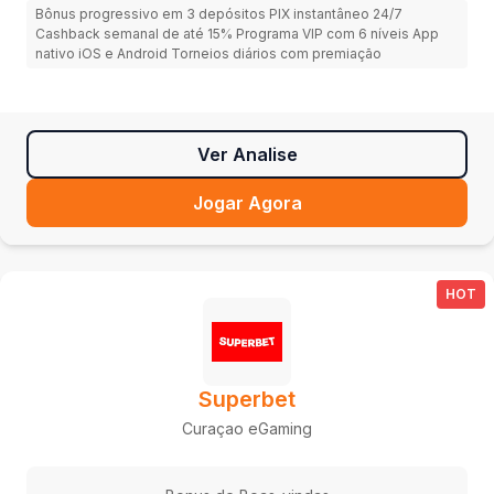
Bônus progressivo em 3 depósitos PIX instantâneo 24/7
Cashback semanal de até 15% Programa VIP com 6 níveis App
nativo iOS e Android Torneios diários com premiação
Ver Analise
Jogar Agora
HOT
Superbet
Curaçao eGaming