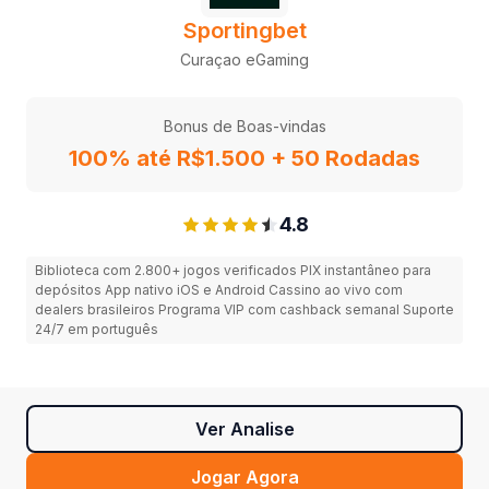
Sportingbet
Curaçao eGaming
Bonus de Boas-vindas
100% até R$1.500 + 50 Rodadas
4.8
Biblioteca com 2.800+ jogos verificados PIX instantâneo para
depósitos App nativo iOS e Android Cassino ao vivo com
dealers brasileiros Programa VIP com cashback semanal Suporte
24/7 em português
Ver Analise
Jogar Agora