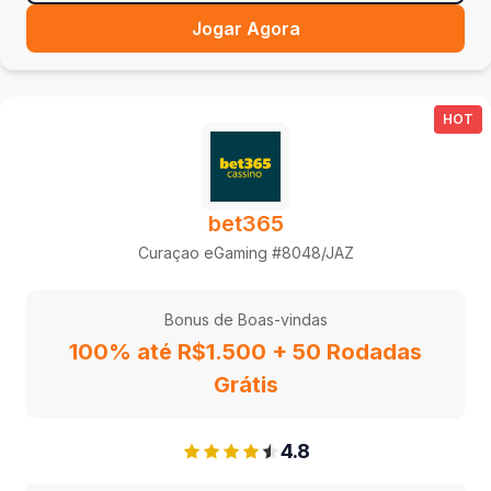
Jogar Agora
HOT
bet365
Curaçao eGaming #8048/JAZ
Bonus de Boas-vindas
100% até R$1.500 + 50 Rodadas
Grátis
4.8