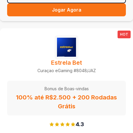
Jogar Agora
HOT
Estrela Bet
Curaçao eGaming #8048/JAZ
Bonus de Boas-vindas
100% até R$2.500 + 200 Rodadas
Grátis
4.3