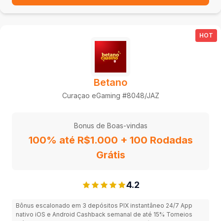
HOT
Betano
Curaçao eGaming #8048/JAZ
Bonus de Boas-vindas
100% até R$1.000 + 100 Rodadas
Grátis
4.2
Bônus escalonado em 3 depósitos PIX instantâneo 24/7 App
nativo iOS e Android Cashback semanal de até 15% Torneios