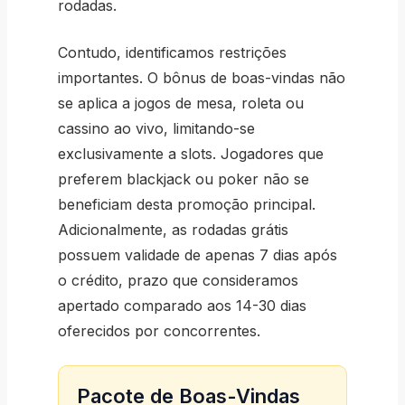
rodadas.
Contudo, identificamos restrições
importantes. O bônus de boas-vindas não
se aplica a jogos de mesa, roleta ou
cassino ao vivo, limitando-se
exclusivamente a slots. Jogadores que
preferem blackjack ou poker não se
beneficiam desta promoção principal.
Adicionalmente, as rodadas grátis
possuem validade de apenas 7 dias após
o crédito, prazo que consideramos
apertado comparado aos 14-30 dias
oferecidos por concorrentes.
Pacote de Boas-Vindas