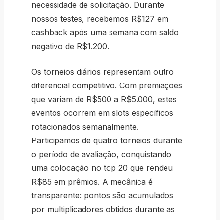
necessidade de solicitação. Durante
nossos testes, recebemos R$127 em
cashback após uma semana com saldo
negativo de R$1.200.
Os torneios diários representam outro
diferencial competitivo. Com premiações
que variam de R$500 a R$5.000, estes
eventos ocorrem em slots específicos
rotacionados semanalmente.
Participamos de quatro torneios durante
o período de avaliação, conquistando
uma colocação no top 20 que rendeu
R$85 em prêmios. A mecânica é
transparente: pontos são acumulados
por multiplicadores obtidos durante as