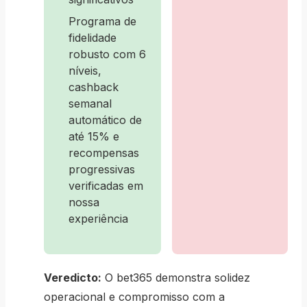
Programa de
fidelidade
robusto com 6
níveis,
cashback
semanal
automático de
até 15% e
recompensas
progressivas
verificadas em
nossa
experiência
Veredicto:
O bet365 demonstra solidez
operacional e compromisso com a