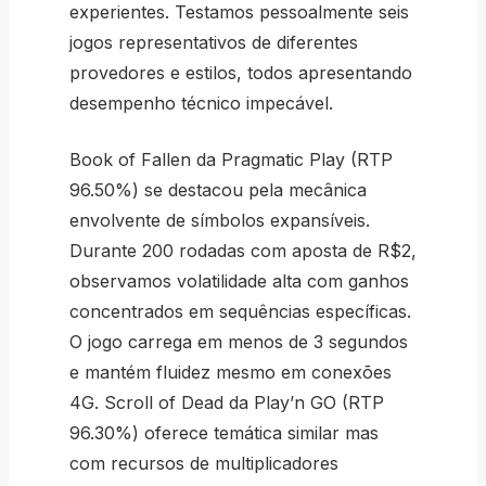
experientes. Testamos pessoalmente seis
jogos representativos de diferentes
provedores e estilos, todos apresentando
desempenho técnico impecável.
Book of Fallen da Pragmatic Play (RTP
96.50%) se destacou pela mecânica
envolvente de símbolos expansíveis.
Durante 200 rodadas com aposta de R$2,
observamos volatilidade alta com ganhos
concentrados em sequências específicas.
O jogo carrega em menos de 3 segundos
e mantém fluidez mesmo em conexões
4G. Scroll of Dead da Play’n GO (RTP
96.30%) oferece temática similar mas
com recursos de multiplicadores