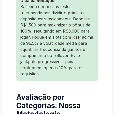
Dica da Redação
Baseado em nossos testes,
recomendamos dividir o primeiro
depósito estrategicamente. Deposite
R$1.500 para maximizar o bônus de
100%, resultando em R$3.000 para
jogar. Foque em slots com RTP acima
de 96.5% e volatilidade média para
equilibrar frequência de ganhos e
cumprimento do rollover. Evite
jackpots progressivos, pois
contribuem apenas 10% para os
requisitos.
Avaliação por
Categorias: Nossa