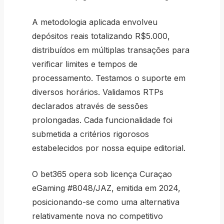
A metodologia aplicada envolveu
depósitos reais totalizando R$5.000,
distribuídos em múltiplas transações para
verificar limites e tempos de
processamento. Testamos o suporte em
diversos horários. Validamos RTPs
declarados através de sessões
prolongadas. Cada funcionalidade foi
submetida a critérios rigorosos
estabelecidos por nossa equipe editorial.
O bet365 opera sob licença Curaçao
eGaming #8048/JAZ, emitida em 2024,
posicionando-se como uma alternativa
relativamente nova no competitivo