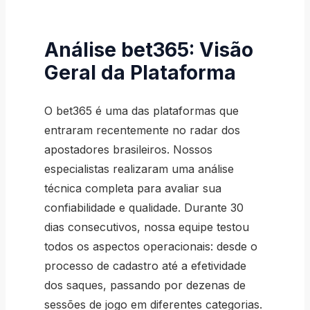
Análise bet365: Visão
Geral da Plataforma
O bet365 é uma das plataformas que
entraram recentemente no radar dos
apostadores brasileiros. Nossos
especialistas realizaram uma análise
técnica completa para avaliar sua
confiabilidade e qualidade. Durante 30
dias consecutivos, nossa equipe testou
todos os aspectos operacionais: desde o
processo de cadastro até a efetividade
dos saques, passando por dezenas de
sessões de jogo em diferentes categorias.