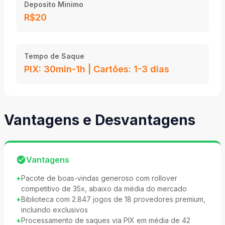
Deposito Minimo
R$20
Tempo de Saque
PIX: 30min-1h | Cartões: 1-3 dias
Vantagens e Desvantagens
Vantagens
Pacote de boas-vindas generoso com rollover
competitivo de 35x, abaixo da média do mercado
Biblioteca com 2.847 jogos de 18 provedores premium,
incluindo exclusivos
Processamento de saques via PIX em média de 42