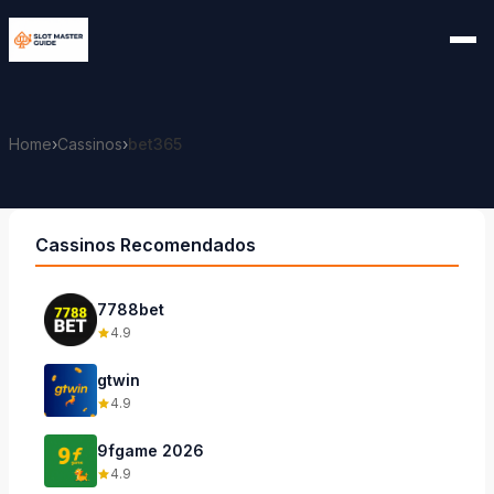
HOT
Home
›
Cassinos
›
bet365
Cassinos Recomendados
7788bet
4.9
gtwin
4.9
9fgame 2026
4.9