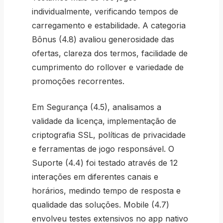
individualmente, verificando tempos de
carregamento e estabilidade. A categoria
Bônus (4.8) avaliou generosidade das
ofertas, clareza dos termos, facilidade de
cumprimento do rollover e variedade de
promoções recorrentes.
Em Segurança (4.5), analisamos a
validade da licença, implementação de
criptografia SSL, políticas de privacidade
e ferramentas de jogo responsável. O
Suporte (4.4) foi testado através de 12
interações em diferentes canais e
horários, medindo tempo de resposta e
qualidade das soluções. Mobile (4.7)
envolveu testes extensivos no app nativo