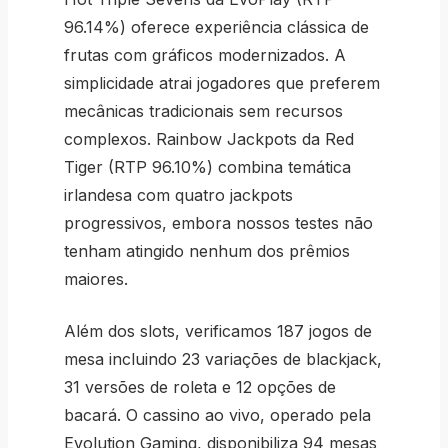
96.14%) oferece experiência clássica de
frutas com gráficos modernizados. A
simplicidade atrai jogadores que preferem
mecânicas tradicionais sem recursos
complexos. Rainbow Jackpots da Red
Tiger (RTP 96.10%) combina temática
irlandesa com quatro jackpots
progressivos, embora nossos testes não
tenham atingido nenhum dos prêmios
maiores.
Além dos slots, verificamos 187 jogos de
mesa incluindo 23 variações de blackjack,
31 versões de roleta e 12 opções de
bacará. O cassino ao vivo, operado pela
Evolution Gaming, disponibiliza 94 mesas