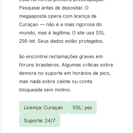
Pesquisei antes de depositar. O
megaaposta opera com licença de
Curaçao — não é a mais rigorosa do
mundo, mas é legítima. O site usa SSL
256-bit. Seus dados estão protegidos.
ão encontrei reclamações graves em
fóruns brasileiros. Algumas críticas sobre
demora no suporte em horários de pico,
mas nada sobre calote ou conta
bloqueada sem motivo.
Licença: Curaçao
SSL: yes
Suporte: 24/7