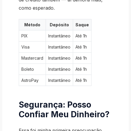
como esperado.
Método
Depósito
Saque
PIX
Instantâneo
Até 1h
Visa
Instantâneo
Até 1h
Mastercard
Instantâneo
Até 1h
Boleto
Instantâneo
Até 1h
AstroPay
Instantâneo
Até 1h
Segurança: Posso
Confiar Meu Dinheiro?
Essa foi minha primeira preocupação.