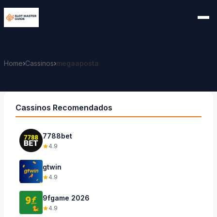
HOT
Home
›
Cassinos
›
megaaposta
Cassinos Recomendados
7788bet
4.9
gtwin
4.9
9fgame 2026
4.9