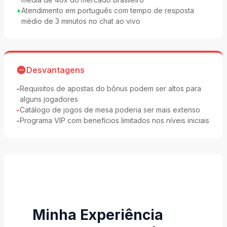
Atendimento em português com tempo de resposta
médio de 3 minutos no chat ao vivo
Desvantagens
Requisitos de apostas do bônus podem ser altos para
alguns jogadores
Catálogo de jogos de mesa poderia ser mais extenso
Programa VIP com benefícios limitados nos níveis iniciais
Minha Experiência