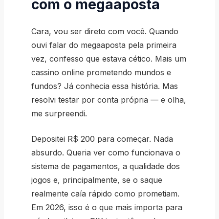
com o megaaposta
Cara, vou ser direto com você. Quando
ouvi falar do megaaposta pela primeira
vez, confesso que estava cético. Mais um
cassino online prometendo mundos e
fundos? Já conhecia essa história. Mas
resolvi testar por conta própria — e olha,
me surpreendi.
Depositei R$ 200 para começar. Nada
absurdo. Queria ver como funcionava o
sistema de pagamentos, a qualidade dos
jogos e, principalmente, se o saque
realmente caía rápido como prometiam.
Em 2026, isso é o que mais importa para