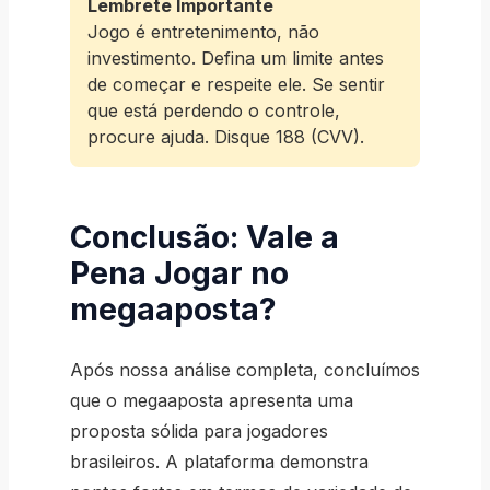
Lembrete Importante
Jogo é entretenimento, não
investimento. Defina um limite antes
de começar e respeite ele. Se sentir
que está perdendo o controle,
procure ajuda. Disque 188 (CVV).
Conclusão: Vale a
Pena Jogar no
megaaposta?
Após nossa análise completa, concluímos
que o megaaposta apresenta uma
proposta sólida para jogadores
brasileiros. A plataforma demonstra