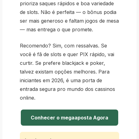
prioriza saques rápidos e boa variedade
de slots. Não é perfeita — o bônus podia
ser mais generoso e faltam jogos de mesa
— mas entrega o que promete.
Recomendo? Sim, com ressalvas. Se
você é fã de slots e quer PIX rápido, vai
curtir. Se prefere blackjack e poker,
talvez existam opções melhores. Para
iniciantes em 2026, é uma porta de
entrada segura pro mundo dos cassinos
online.
Conhecer o megaaposta Agora