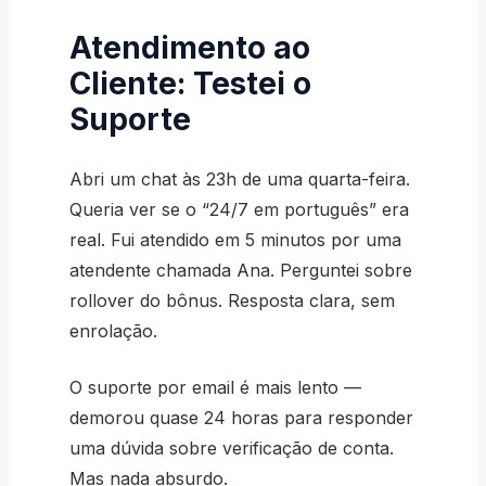
Atendimento ao
Cliente: Testei o
Suporte
Abri um chat às 23h de uma quarta-feira.
Queria ver se o “24/7 em português” era
real. Fui atendido em 5 minutos por uma
atendente chamada Ana. Perguntei sobre
rollover do bônus. Resposta clara, sem
enrolação.
O suporte por email é mais lento —
demorou quase 24 horas para responder
uma dúvida sobre verificação de conta.
Mas nada absurdo.