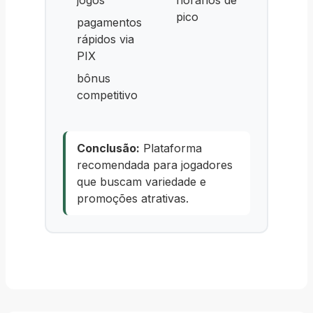
jogos
horários de
pico
pagamentos
rápidos via
PIX
bônus
competitivo
Conclusão:
Plataforma
recomendada para jogadores
que buscam variedade e
promoções atrativas.