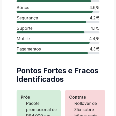
Bônus
4.6/5
Segurança
4.2/5
Suporte
4.1/5
Mobile
4.4/5
Pagamentos
4.3/5
Pontos Fortes e Fracos
Identificados
Prós
Contras
Pacote
Rollover de
promocional de
35x sobre
R$4.000 em
bônus mais