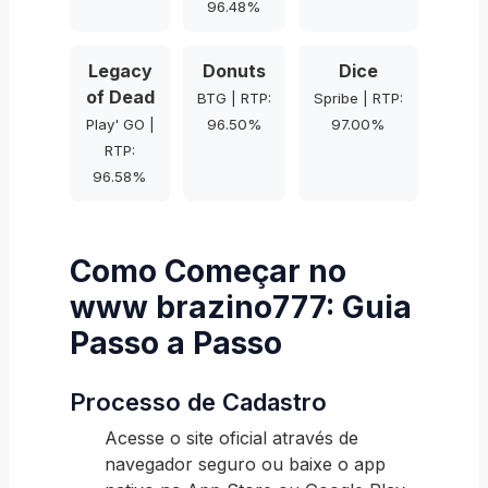
96.48%
Legacy
Donuts
Dice
of Dead
BTG | RTP:
Spribe | RTP:
Play' GO |
96.50%
97.00%
RTP:
96.58%
Como Começar no
www brazino777: Guia
Passo a Passo
Processo de Cadastro
Acesse o site oficial através de
navegador seguro ou baixe o app