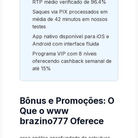
RTP médio verificado de 96.4%
Saques via PIX processados em
média de 42 minutos em nossos
testes
App nativo disponível para iOS e
Android com interface fluida
Programa VIP com 8 níveis
oferecendo cashback semanal de
até 15%
Bônus e Promoções: O
Que o www
brazino777 Oferece