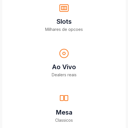
Slots
Milhares de opcoes
Ao Vivo
Dealers reais
Mesa
Classicos