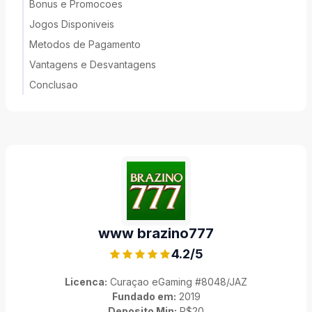
Bonus e Promocoes
Jogos Disponiveis
Metodos de Pagamento
Vantagens e Desvantagens
Conclusao
www brazino777
4.2/5
Licenca:
Curaçao eGaming #8048/JAZ
Fundado em:
2019
Deposito Min:
R$20