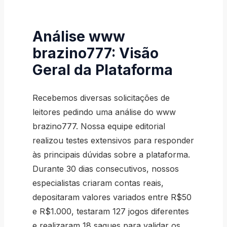
Análise www
brazino777: Visão
Geral da Plataforma
Recebemos diversas solicitações de
leitores pedindo uma análise do www
brazino777. Nossa equipe editorial
realizou testes extensivos para responder
às principais dúvidas sobre a plataforma.
Durante 30 dias consecutivos, nossos
especialistas criaram contas reais,
depositaram valores variados entre R$50
e R$1.000, testaram 127 jogos diferentes
e realizaram 18 saques para validar os