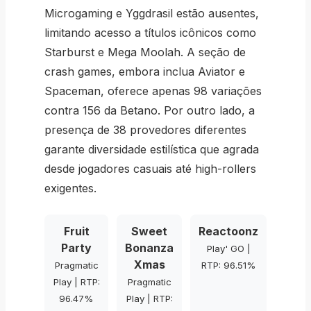
Microgaming e Yggdrasil estão ausentes,
limitando acesso a títulos icônicos como
Starburst e Mega Moolah. A seção de
crash games, embora inclua Aviator e
Spaceman, oferece apenas 98 variações
contra 156 da Betano. Por outro lado, a
presença de 38 provedores diferentes
garante diversidade estilística que agrada
desde jogadores casuais até high-rollers
exigentes.
Fruit
Sweet
Reactoonz
Party
Bonanza
Play' GO |
Xmas
Pragmatic
RTP: 96.51%
Play | RTP:
Pragmatic
96.47%
Play | RTP: