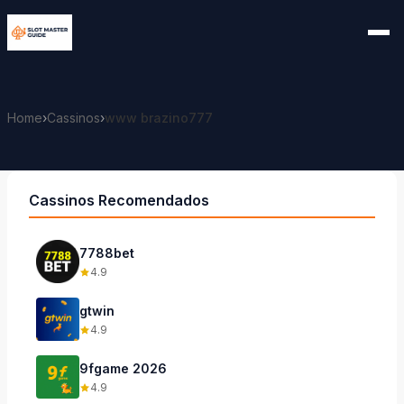
HOT
Home
›
Cassinos
›
www brazino777
Cassinos Recomendados
7788bet
4.9
gtwin
4.9
9fgame 2026
4.9