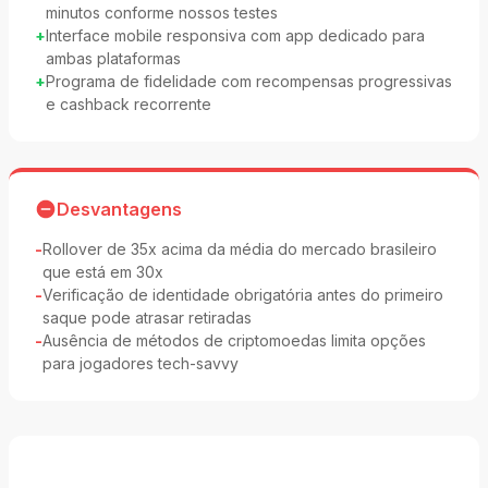
minutos conforme nossos testes
Interface mobile responsiva com app dedicado para
ambas plataformas
Programa de fidelidade com recompensas progressivas
e cashback recorrente
Desvantagens
Rollover de 35x acima da média do mercado brasileiro
que está em 30x
Verificação de identidade obrigatória antes do primeiro
saque pode atrasar retiradas
Ausência de métodos de criptomoedas limita opções
para jogadores tech-savvy