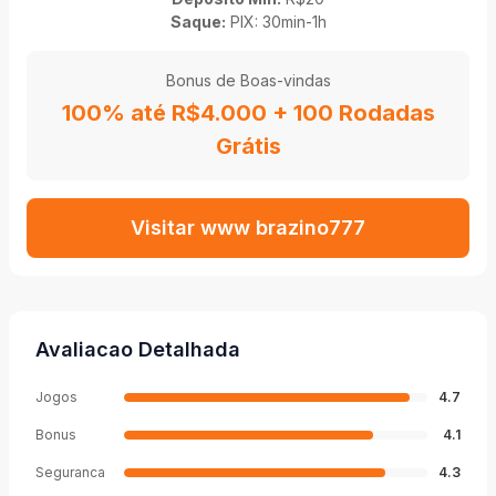
Saque:
PIX: 30min-1h
Bonus de Boas-vindas
100% até R$4.000 + 100 Rodadas
Grátis
Visitar www brazino777
Avaliacao Detalhada
Jogos
4.7
Bonus
4.1
Seguranca
4.3