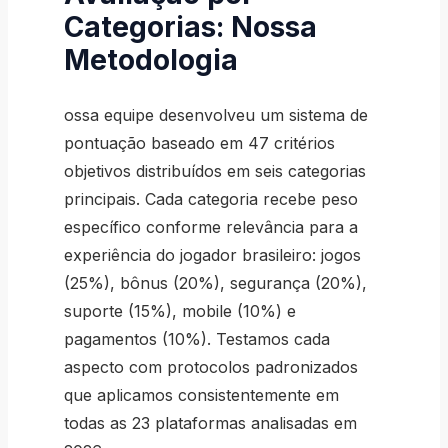
Categorias: Nossa
Metodologia
ossa equipe desenvolveu um sistema de
pontuação baseado em 47 critérios
objetivos distribuídos em seis categorias
principais. Cada categoria recebe peso
específico conforme relevância para a
experiência do jogador brasileiro: jogos
(25%), bônus (20%), segurança (20%),
suporte (15%), mobile (10%) e
pagamentos (10%). Testamos cada
aspecto com protocolos padronizados
que aplicamos consistentemente em
todas as 23 plataformas analisadas em