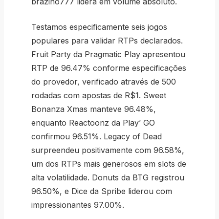
brazino777 lidera em volume absoluto.
Testamos especificamente seis jogos
populares para validar RTPs declarados.
Fruit Party da Pragmatic Play apresentou
RTP de 96.47% conforme especificações
do provedor, verificado através de 500
rodadas com apostas de R$1. Sweet
Bonanza Xmas manteve 96.48%,
enquanto Reactoonz da Play’ GO
confirmou 96.51%. Legacy of Dead
surpreendeu positivamente com 96.58%,
um dos RTPs mais generosos em slots de
alta volatilidade. Donuts da BTG registrou
96.50%, e Dice da Spribe liderou com
impressionantes 97.00%.