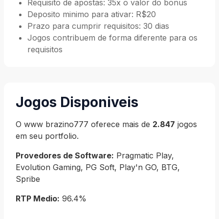
Requisito de apostas: 35x o valor do bonus
Deposito minimo para ativar: R$20
Prazo para cumprir requisitos: 30 dias
Jogos contribuem de forma diferente para os
requisitos
Jogos Disponiveis
O www brazino777 oferece mais de
2.847
jogos
em seu portfolio.
Provedores de Software:
Pragmatic Play,
Evolution Gaming, PG Soft, Play'n GO, BTG,
Spribe
RTP Medio:
96.4%