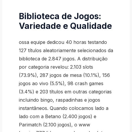
Biblioteca de Jogos:
Variedade e Qualidade
ossa equipe dedicou 40 horas testando
127 títulos aleatoriamente selecionados da
biblioteca de 2.847 jogos. A distribuição
por categoria revelou: 2.103 slots
(73.9%), 287 jogos de mesa (10.1%), 156
jogos ao vivo (5.5%), 98 crash games
(3.4%) e 203 títulos em outras categorias
incluindo bingo, raspadinhas e jogos
instantâneos. Quando colocamos lado a
lado com a Betano (2.400 jogos) e
Parimatch (2.100 jogos), o www