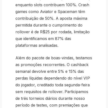
enquanto slots contribuem 100%. Crash
games como Aviator e Spaceman têm
contribuição de 50%. A aposta máxima
permitida durante o cumprimento do
rollover é de R$25 por rodada, limitação
que identificamos em 87% das
plataformas analisadas.
Além do pacote de boas-vindas, testamos
as promoções recorrentes. O cashback
semanal devolve entre 5% e 15% das
perdas líquidas dependendo do nível VIP
do jogador, creditado toda segunda-feira
sem requisitos de rollover. Participamos
de três torneios diários durante nosso
período de testes, com premiações que