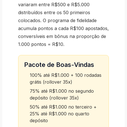
variaram entre R$500 e R$5.000
distribuídos entre os 50 primeiros
colocados. O programa de fidelidade
acumula pontos a cada R$100 apostados,
conversíveis em bônus na proporção de
1.000 pontos = R$10.
Pacote de Boas-Vindas
100% até R$1.000 + 100 rodadas
grátis (rollover 35x)
75% até R$1.000 no segundo
depósito (rollover 35x)
50% até R$1.000 no terceiro +
25% até R$1.000 no quarto
depósito