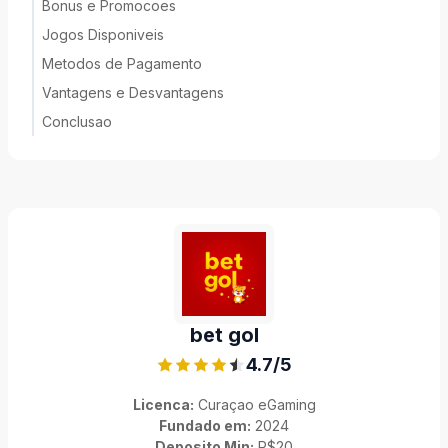
Bonus e Promocoes
Jogos Disponiveis
Metodos de Pagamento
Vantagens e Desvantagens
Conclusao
bet gol
4.7/5
Licenca:
Curaçao eGaming
Fundado em:
2024
Deposito Min:
R$20