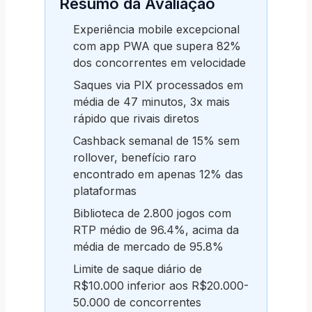
Resumo da Avaliação
Experiência mobile excepcional
com app PWA que supera 82%
dos concorrentes em velocidade
Saques via PIX processados em
média de 47 minutos, 3x mais
rápido que rivais diretos
Cashback semanal de 15% sem
rollover, benefício raro
encontrado em apenas 12% das
plataformas
Biblioteca de 2.800 jogos com
RTP médio de 96.4%, acima da
média de mercado de 95.8%
Limite de saque diário de
R$10.000 inferior aos R$20.000-
50.000 de concorrentes