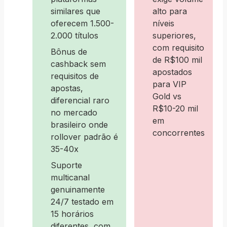
similares que
alto para
oferecem 1.500-
níveis
2.000 títulos
superiores,
com requisito
Bônus de
de R$100 mil
cashback sem
apostados
requisitos de
para VIP
apostas,
Gold vs
diferencial raro
R$10-20 mil
no mercado
em
brasileiro onde
concorrentes
rollover padrão é
35-40x
Suporte
multicanal
genuinamente
24/7 testado em
15 horários
diferentes, com