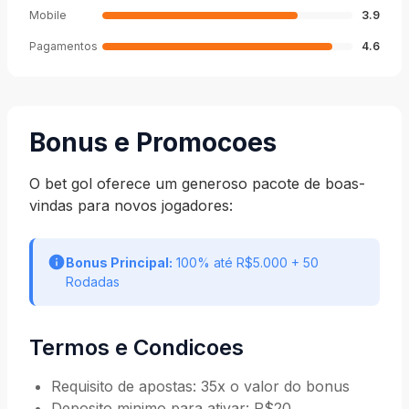
Mobile
3.9
Pagamentos
4.6
Bonus e Promocoes
O bet gol oferece um generoso pacote de boas-
vindas para novos jogadores:
Bonus Principal:
100% até R$5.000 + 50
Rodadas
Termos e Condicoes
Requisito de apostas: 35x o valor do bonus
Deposito minimo para ativar: R$20