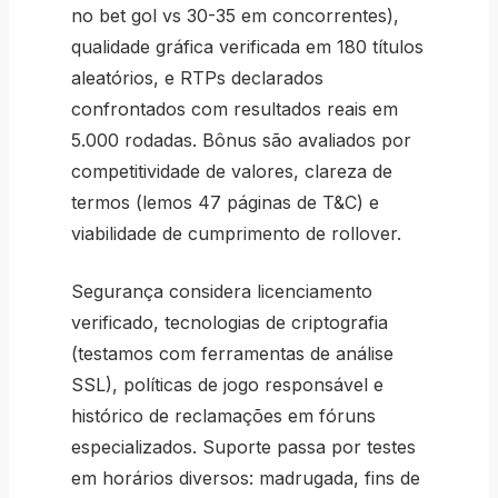
no bet gol vs 30-35 em concorrentes),
qualidade gráfica verificada em 180 títulos
aleatórios, e RTPs declarados
confrontados com resultados reais em
5.000 rodadas. Bônus são avaliados por
competitividade de valores, clareza de
termos (lemos 47 páginas de T&C) e
viabilidade de cumprimento de rollover.
Segurança considera licenciamento
verificado, tecnologias de criptografia
(testamos com ferramentas de análise
SSL), políticas de jogo responsável e
histórico de reclamações em fóruns
especializados. Suporte passa por testes
em horários diversos: madrugada, fins de