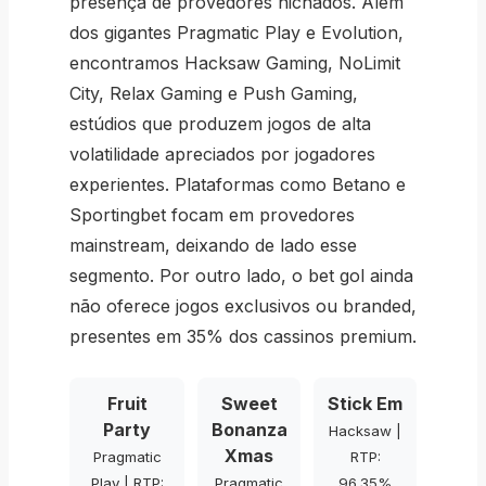
presença de provedores nichados. Além
dos gigantes Pragmatic Play e Evolution,
encontramos Hacksaw Gaming, NoLimit
City, Relax Gaming e Push Gaming,
estúdios que produzem jogos de alta
volatilidade apreciados por jogadores
experientes. Plataformas como Betano e
Sportingbet focam em provedores
mainstream, deixando de lado esse
segmento. Por outro lado, o bet gol ainda
não oferece jogos exclusivos ou branded,
presentes em 35% dos cassinos premium.
Fruit
Sweet
Stick Em
Party
Bonanza
Hacksaw |
Xmas
Pragmatic
RTP:
Play | RTP:
Pragmatic
96.35%