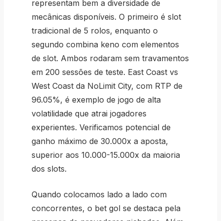
representam bem a diversidade de
mecânicas disponíveis. O primeiro é slot
tradicional de 5 rolos, enquanto o
segundo combina keno com elementos
de slot. Ambos rodaram sem travamentos
em 200 sessões de teste. East Coast vs
West Coast da NoLimit City, com RTP de
96.05%, é exemplo de jogo de alta
volatilidade que atrai jogadores
experientes. Verificamos potencial de
ganho máximo de 30.000x a aposta,
superior aos 10.000-15.000x da maioria
dos slots.
Quando colocamos lado a lado com
concorrentes, o bet gol se destaca pela