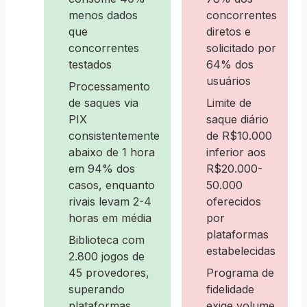
menos dados
concorrentes
que
diretos e
concorrentes
solicitado por
testados
64% dos
usuários
Processamento
de saques via
Limite de
PIX
saque diário
consistentemente
de R$10.000
abaixo de 1 hora
inferior aos
em 94% dos
R$20.000-
casos, enquanto
50.000
rivais levam 2-4
oferecidos
horas em média
por
plataformas
Biblioteca com
estabelecidas
2.800 jogos de
45 provedores,
Programa de
superando
fidelidade
plataformas
exige volume