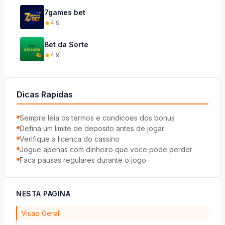
7games bet
4.9
Bet da Sorte
4.9
Dicas Rapidas
Sempre leia os termos e condicoes dos bonus
Defina um limite de deposito antes de jogar
Verifique a licenca do cassino
Jogue apenas com dinheiro que voce pode perder
Faca pausas regulares durante o jogo
NESTA PAGINA
Visao Geral