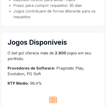
Prazo para cumprir requisitos: 30 dias
Jogos contribuem de forma diferente para os
requisitos
Jogos Disponiveis
O bet gol oferece mais de
2.800
jogos em seu
portfolio.
Provedores de Software:
Pragmatic Play,
Evolution, PG Soft
RTP Medio:
96.4%