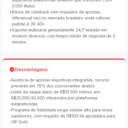
2.000 títulos
Bônus de cashback sem requisitos de apostas,
diferencial raro no mercado brasileiro onde rollover
padrão é 35-40x
Suporte multicanal genuinamente 24/7 testado em
horários diversos, com tempo médio de resposta de 3
minutos
Desvantagens
Ausência de apostas esportivas integradas, recurso
presente em 78% dos concorrentes diretos
Limite de saque diário de R$10.000 inferior aos
R$20.000-50.000 oferecidos por plataformas
estabelecidas
Programa de fidelidade exige volume alto para níveis
superiores, com requisito de R$100 mil apostados para
VIP Gold