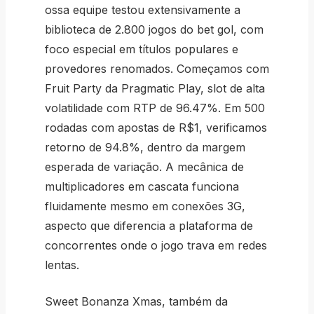
ossa equipe testou extensivamente a
biblioteca de 2.800 jogos do bet gol, com
foco especial em títulos populares e
provedores renomados. Começamos com
Fruit Party da Pragmatic Play, slot de alta
volatilidade com RTP de 96.47%. Em 500
rodadas com apostas de R$1, verificamos
retorno de 94.8%, dentro da margem
esperada de variação. A mecânica de
multiplicadores em cascata funciona
fluidamente mesmo em conexões 3G,
aspecto que diferencia a plataforma de
concorrentes onde o jogo trava em redes
lentas.
Sweet Bonanza Xmas, também da