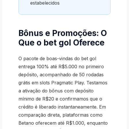
estabelecidos
Bônus e Promoções: O
Que o bet gol Oferece
O pacote de boas-vindas do bet gol
entrega 100% até R$5.000 no primeiro
depósito, acompanhado de 50 rodadas
grátis em slots Pragmatic Play. Testamos
a ativação do bônus com depósito
mínimo de R$20 e confirmamos que o
crédito é liberado instantaneamente. Em
comparação direta, plataformas como
Betano oferecem até R$1.000, enquanto