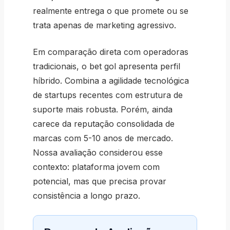
realmente entrega o que promete ou se
trata apenas de marketing agressivo.
Em comparação direta com operadoras
tradicionais, o bet gol apresenta perfil
híbrido. Combina a agilidade tecnológica
de startups recentes com estrutura de
suporte mais robusta. Porém, ainda
carece da reputação consolidada de
marcas com 5-10 anos de mercado.
Nossa avaliação considerou esse
contexto: plataforma jovem com
potencial, mas que precisa provar
consistência a longo prazo.