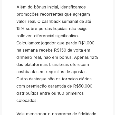
Além do bônus inicial, identificamos
promoções recorrentes que agregam
valor real. O cashback semanal de até
15% sobre perdas líquidas não exige
rollover, diferencial significativo.
Calculamos: jogador que perde R$1.000
na semana recebe R$150 de volta em
dinheiro real, não em bônus. Apenas 12%
das plataformas brasileiras oferecem
cashback sem requisitos de apostas.
Outro destaque são os torneios diários
com premiação garantida de R$50.000,
distribuídos entre os 100 primeiros
colocados.
Vale mencionar o programa de fidelidade