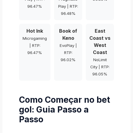
96.47%
Play | RTP:
96.48%
Hot Ink
Book of
East
Keno
Coast vs
Microgaming
West
| RTP:
EvoPlay |
Coast
96.47%
RTP:
96.02%
NoLimit
City | RTP:
96.05%
Como Começar no bet
gol: Guia Passo a
Passo