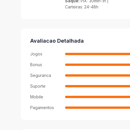
Saque:
PIX: 30min-1h |
Carteiras: 24-48h
Avaliacao Detalhada
Jogos
Bonus
Seguranca
Suporte
Mobile
Pagamentos