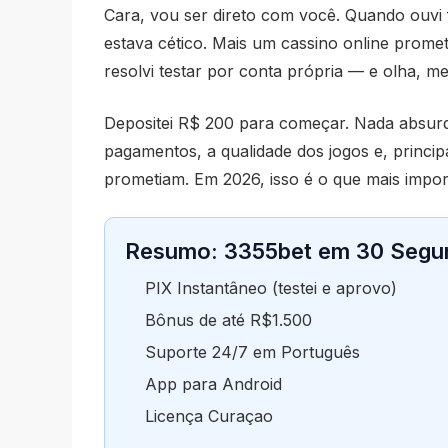
Cara, vou ser direto com você. Quando ouvi 
estava cético. Mais um cassino online prome
resolvi testar por conta própria — e olha, m
Depositei R$ 200 para começar. Nada absurd
pagamentos, a qualidade dos jogos e, princi
prometiam. Em 2026, isso é o que mais import
Resumo: 3355bet em 30 Segu
PIX Instantâneo (testei e aprovo)
Bônus de até R$1.500
Suporte 24/7 em Português
App para Android
Licença Curaçao