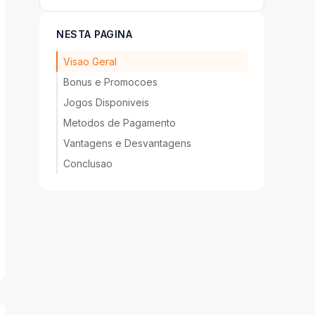
NESTA PAGINA
Visao Geral
Bonus e Promocoes
Jogos Disponiveis
Metodos de Pagamento
Vantagens e Desvantagens
Conclusao