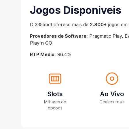
Jogos Disponiveis
O 3355bet oferece mais de
2.800+
jogos em s
Provedores de Software:
Pragmatic Play, E
Play'n GO
RTP Medio:
96.4%
Slots
Ao Vivo
Milhares de
Dealers reais
opcoes