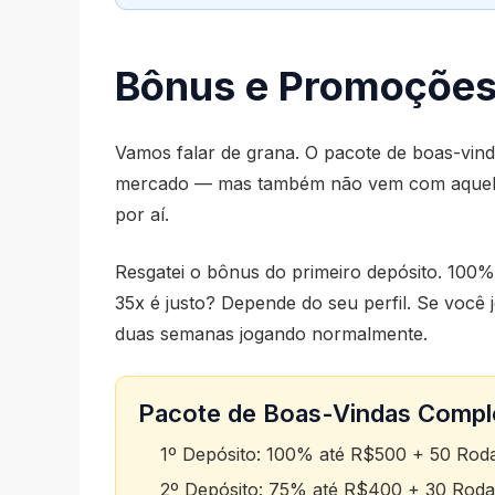
Bônus e Promoções:
Vamos falar de grana. O pacote de boas-vind
mercado — mas também não vem com aqueles 
por aí.
Resgatei o bônus do primeiro depósito. 100% 
35x é justo? Depende do seu perfil. Se você
duas semanas jogando normalmente.
Pacote de Boas-Vindas Compl
1º Depósito: 100% até R$500 + 50 Rod
2º Depósito: 75% até R$400 + 30 Rod