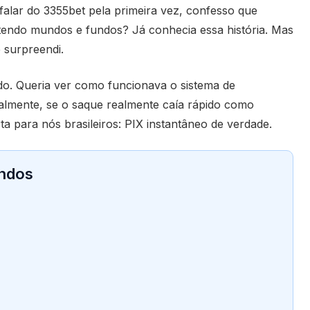
falar do 3355bet pela primeira vez, confesso que
tendo mundos e fundos? Já conhecia essa história. Mas
e surpreendi.
o. Queria ver como funcionava o sistema de
palmente, se o saque realmente caía rápido como
a para nós brasileiros: PIX instantâneo de verdade.
ndos