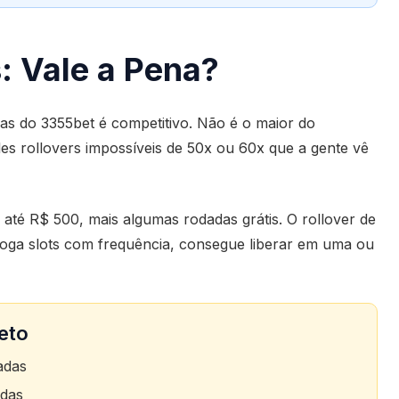
 Vale a Pena?
as do 3355bet é competitivo. Não é o maior do
rollovers impossíveis de 50x ou 60x que a gente vê
até R$ 500, mais algumas rodadas grátis. O rollover de
 joga slots com frequência, consegue liberar em uma ou
eto
adas
adas