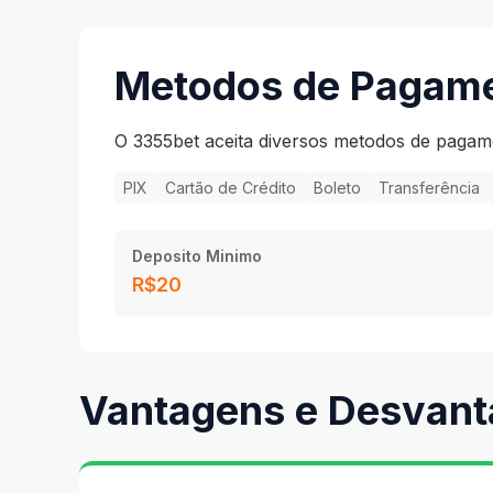
Metodos de Pagam
O 3355bet aceita diversos metodos de pagame
PIX
Cartão de Crédito
Boleto
Transferência
Deposito Minimo
R$20
Vantagens e Desvan