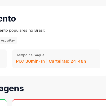
ento
nto populares no Brasil:
AstroPay
Tempo de Saque
PIX: 30min-1h | Carteiras: 24-48h
tagens