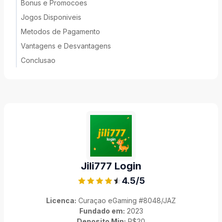
Bonus e Promocoes
Jogos Disponiveis
Metodos de Pagamento
Vantagens e Desvantagens
Conclusao
Jili777 Login
4.5/5
Licenca:
Curaçao eGaming #8048/JAZ
Fundado em:
2023
Deposito Min:
R$20