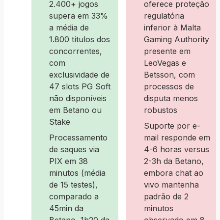
2.400+ jogos
oferece proteção
supera em 33%
regulatória
a média de
inferior à Malta
1.800 títulos dos
Gaming Authority
concorrentes,
presente em
com
LeoVegas e
exclusividade de
Betsson, com
47 slots PG Soft
processos de
não disponíveis
disputa menos
em Betano ou
robustos
Stake
Suporte por e-
Processamento
mail responde em
de saques via
4-6 horas versus
PIX em 38
2-3h da Betano,
minutos (média
embora chat ao
de 15 testes),
vivo mantenha
comparado a
padrão de 2
45min da
minutos