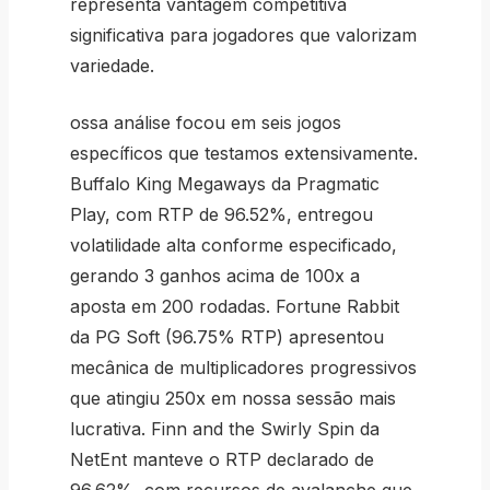
representa vantagem competitiva
significativa para jogadores que valorizam
variedade.
ossa análise focou em seis jogos
específicos que testamos extensivamente.
Buffalo King Megaways da Pragmatic
Play, com RTP de 96.52%, entregou
volatilidade alta conforme especificado,
gerando 3 ganhos acima de 100x a
aposta em 200 rodadas. Fortune Rabbit
da PG Soft (96.75% RTP) apresentou
mecânica de multiplicadores progressivos
que atingiu 250x em nossa sessão mais
lucrativa. Finn and the Swirly Spin da
NetEnt manteve o RTP declarado de