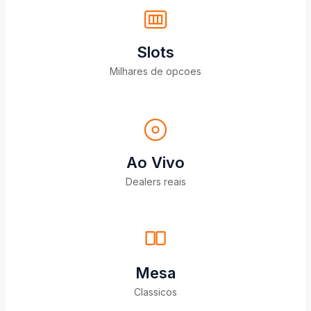
Slots
Milhares de opcoes
Ao Vivo
Dealers reais
Mesa
Classicos