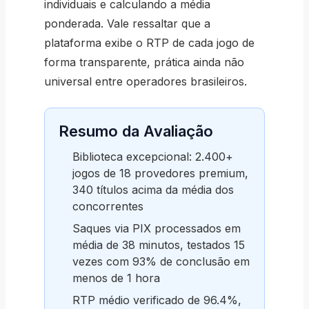
individuais e calculando a média
ponderada. Vale ressaltar que a
plataforma exibe o RTP de cada jogo de
forma transparente, prática ainda não
universal entre operadores brasileiros.
Resumo da Avaliação
Biblioteca excepcional: 2.400+
jogos de 18 provedores premium,
340 títulos acima da média dos
concorrentes
Saques via PIX processados em
média de 38 minutos, testados 15
vezes com 93% de conclusão em
menos de 1 hora
RTP médio verificado de 96.4%,