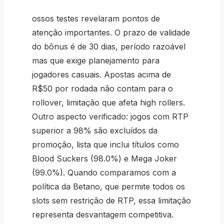
ossos testes revelaram pontos de
atenção importantes. O prazo de validade
do bônus é de 30 dias, período razoável
mas que exige planejamento para
jogadores casuais. Apostas acima de
R$50 por rodada não contam para o
rollover, limitação que afeta high rollers.
Outro aspecto verificado: jogos com RTP
superior a 98% são excluídos da
promoção, lista que inclui títulos como
Blood Suckers (98.0%) e Mega Joker
(99.0%). Quando comparamos com a
política da Betano, que permite todos os
slots sem restrição de RTP, essa limitação
representa desvantagem competitiva.