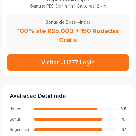
Saque:
PIX: 30min-1h | Carteiras: 2-4h
Bonus de Boas-vindas
100% até R$5.000 + 150 Rodadas
Grátis
Visitar Jili777 Login
Avaliacao Detalhada
Jogos
3.8
Bonus
4.1
Seguranca
4.1