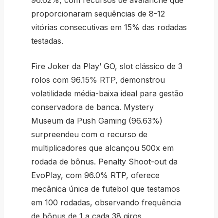
96.62%, com recursos de avalanche que
proporcionaram sequências de 8-12
vitórias consecutivas em 15% das rodadas
testadas.
Fire Joker da Play’ GO, slot clássico de 3
rolos com 96.15% RTP, demonstrou
volatilidade média-baixa ideal para gestão
conservadora de banca. Mystery
Museum da Push Gaming (96.63%)
surpreendeu com o recurso de
multiplicadores que alcançou 500x em
rodada de bônus. Penalty Shoot-out da
EvoPlay, com 96.0% RTP, oferece
mecânica única de futebol que testamos
em 100 rodadas, observando frequência
de bônus de 1 a cada 38 giros,