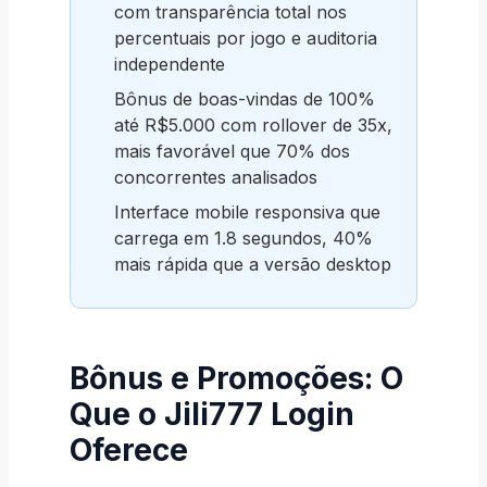
com transparência total nos
percentuais por jogo e auditoria
independente
Bônus de boas-vindas de 100%
até R$5.000 com rollover de 35x,
mais favorável que 70% dos
concorrentes analisados
Interface mobile responsiva que
carrega em 1.8 segundos, 40%
mais rápida que a versão desktop
Bônus e Promoções: O
Que o Jili777 Login
Oferece