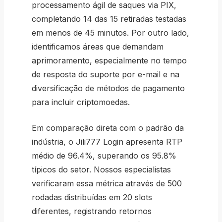
processamento ágil de saques via PIX,
completando 14 das 15 retiradas testadas
em menos de 45 minutos. Por outro lado,
identificamos áreas que demandam
aprimoramento, especialmente no tempo
de resposta do suporte por e-mail e na
diversificação de métodos de pagamento
para incluir criptomoedas.
Em comparação direta com o padrão da
indústria, o Jili777 Login apresenta RTP
médio de 96.4%, superando os 95.8%
típicos do setor. Nossos especialistas
verificaram essa métrica através de 500
rodadas distribuídas em 20 slots
diferentes, registrando retornos