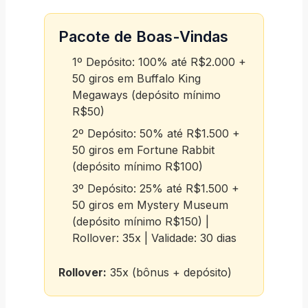
Pacote de Boas-Vindas
1º Depósito: 100% até R$2.000 +
50 giros em Buffalo King
Megaways (depósito mínimo
R$50)
2º Depósito: 50% até R$1.500 +
50 giros em Fortune Rabbit
(depósito mínimo R$100)
3º Depósito: 25% até R$1.500 +
50 giros em Mystery Museum
(depósito mínimo R$150) |
Rollover: 35x | Validade: 30 dias
Rollover:
35x (bônus + depósito)