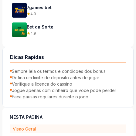
7games bet
4.9
Bet da Sorte
4.9
Dicas Rapidas
Sempre leia os termos e condicoes dos bonus
Defina um limite de deposito antes de jogar
Verifique a licenca do cassino
Jogue apenas com dinheiro que voce pode perder
Faca pausas regulares durante o jogo
NESTA PAGINA
Visao Geral