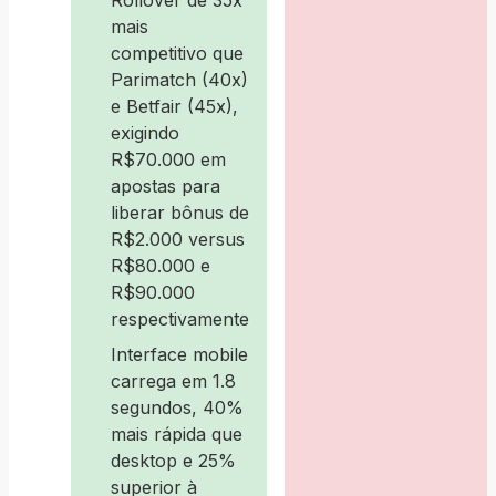
Rollover de 35x
mais
competitivo que
Parimatch (40x)
e Betfair (45x),
exigindo
R$70.000 em
apostas para
liberar bônus de
R$2.000 versus
R$80.000 e
R$90.000
respectivamente
Interface mobile
carrega em 1.8
segundos, 40%
mais rápida que
desktop e 25%
superior à