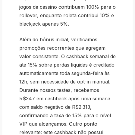
jogos de cassino contribuem 100% para o
rollover, enquanto roleta contribui 10% e
blackjack apenas 5%.
Além do bônus inicial, verificamos
promoções recorrentes que agregam
valor consistente. O cashback semanal de
até 15% sobre perdas líquidas é creditado
automaticamente toda segunda-feira às
12h, sem necessidade de opt-in manual.
Durante nossos testes, recebemos
R$347 em cashback após uma semana
com saldo negativo de R$2.313,
confirmando a taxa de 15% para o nível
VIP que alcançamos. Outro ponto
relevante: este cashback não possui