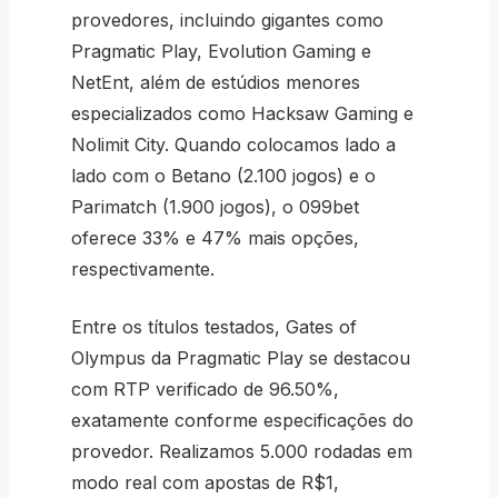
provedores, incluindo gigantes como
Pragmatic Play, Evolution Gaming e
NetEnt, além de estúdios menores
especializados como Hacksaw Gaming e
Nolimit City. Quando colocamos lado a
lado com o Betano (2.100 jogos) e o
Parimatch (1.900 jogos), o 099bet
oferece 33% e 47% mais opções,
respectivamente.
Entre os títulos testados, Gates of
Olympus da Pragmatic Play se destacou
com RTP verificado de 96.50%,
exatamente conforme especificações do
provedor. Realizamos 5.000 rodadas em
modo real com apostas de R$1,