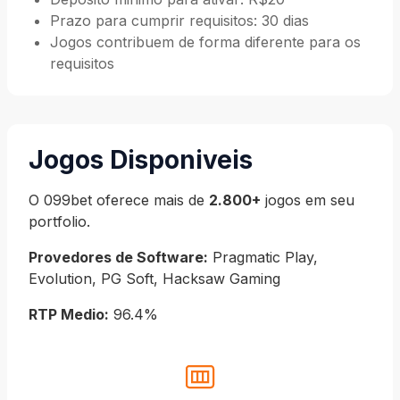
Prazo para cumprir requisitos: 30 dias
Jogos contribuem de forma diferente para os
requisitos
Jogos Disponiveis
O 099bet oferece mais de
2.800+
jogos em seu
portfolio.
Provedores de Software:
Pragmatic Play,
Evolution, PG Soft, Hacksaw Gaming
RTP Medio:
96.4%