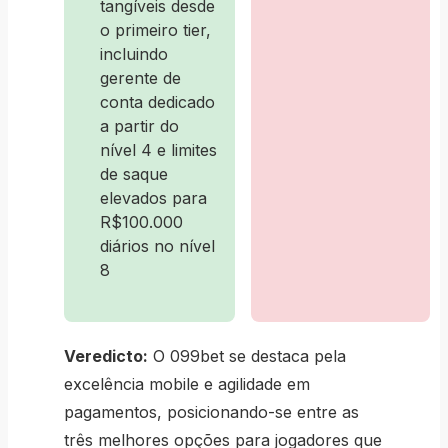
tangíveis desde
o primeiro tier,
incluindo
gerente de
conta dedicado
a partir do
nível 4 e limites
de saque
elevados para
R$100.000
diários no nível
8
Veredicto:
O 099bet se destaca pela
excelência mobile e agilidade em
pagamentos, posicionando-se entre as
três melhores opções para jogadores que