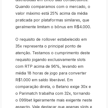
Quando comparamos com o mercado, o
valor máximo está 25% acima da média
praticada por plataformas similares, que
geralmente limitam o bônus em R$4.000.
O requisito de rollover estabelecido em
35x representa o principal ponto de
atenção. Testamos o cumprimento deste
requisito jogando exclusivamente slots
com RTP acima de 96%, levando em
média 18 horas de jogo para converter
R$1.000 em saldo liberável. Em
comparação direta, o Betano exige 30x e
o Parimatch trabalha com 32x, tornando
o 099bet ligeiramente mais exigente neste
aspecto. Vale destacar que apenas slots e