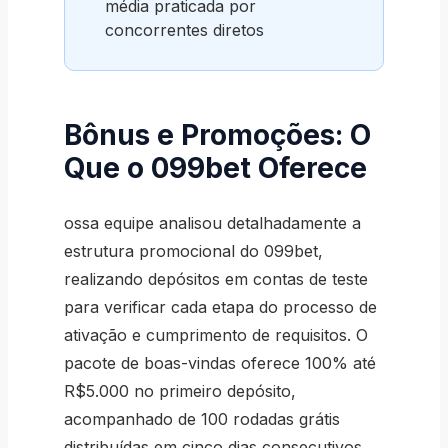
média praticada por
concorrentes diretos
Bônus e Promoções: O
Que o 099bet Oferece
ossa equipe analisou detalhadamente a
estrutura promocional do 099bet,
realizando depósitos em contas de teste
para verificar cada etapa do processo de
ativação e cumprimento de requisitos. O
pacote de boas-vindas oferece 100% até
R$5.000 no primeiro depósito,
acompanhado de 100 rodadas grátis
distribuídas em cinco dias consecutivos.