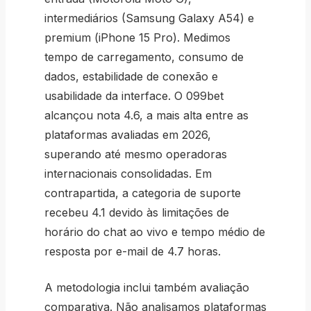
intermediários (Samsung Galaxy A54) e
premium (iPhone 15 Pro). Medimos
tempo de carregamento, consumo de
dados, estabilidade de conexão e
usabilidade da interface. O 099bet
alcançou nota 4.6, a mais alta entre as
plataformas avaliadas em 2026,
superando até mesmo operadoras
internacionais consolidadas. Em
contrapartida, a categoria de suporte
recebeu 4.1 devido às limitações de
horário do chat ao vivo e tempo médio de
resposta por e-mail de 4.7 horas.
A metodologia inclui também avaliação
comparativa. Não analisamos plataformas