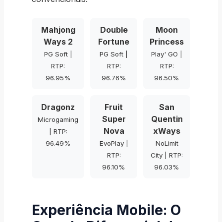
Mahjong
Double
Moon
Ways 2
Fortune
Princess
PG Soft |
PG Soft |
Play' GO |
RTP:
RTP:
RTP:
96.95%
96.76%
96.50%
Dragonz
Fruit
San
Super
Quentin
Microgaming
Nova
xWays
| RTP:
96.49%
EvoPlay |
NoLimit
RTP:
City | RTP:
96.10%
96.03%
Experiência Mobile: O