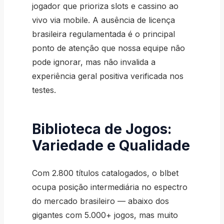
jogador que prioriza slots e cassino ao
vivo via mobile. A ausência de licença
brasileira regulamentada é o principal
ponto de atenção que nossa equipe não
pode ignorar, mas não invalida a
experiência geral positiva verificada nos
testes.
Biblioteca de Jogos:
Variedade e Qualidade
Com 2.800 títulos catalogados, o blbet
ocupa posição intermediária no espectro
do mercado brasileiro — abaixo dos
gigantes com 5.000+ jogos, mas muito