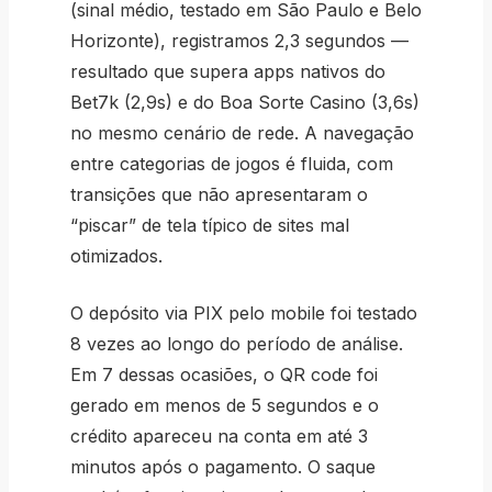
(sinal médio, testado em São Paulo e Belo
Horizonte), registramos 2,3 segundos —
resultado que supera apps nativos do
Bet7k (2,9s) e do Boa Sorte Casino (3,6s)
no mesmo cenário de rede. A navegação
entre categorias de jogos é fluida, com
transições que não apresentaram o
“piscar” de tela típico de sites mal
otimizados.
O depósito via PIX pelo mobile foi testado
8 vezes ao longo do período de análise.
Em 7 dessas ocasiões, o QR code foi
gerado em menos de 5 segundos e o
crédito apareceu na conta em até 3
minutos após o pagamento. O saque