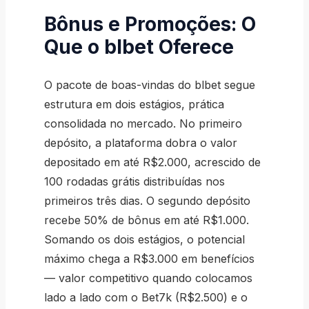
Bônus e Promoções: O
Que o blbet Oferece
O pacote de boas-vindas do blbet segue
estrutura em dois estágios, prática
consolidada no mercado. No primeiro
depósito, a plataforma dobra o valor
depositado em até R$2.000, acrescido de
100 rodadas grátis distribuídas nos
primeiros três dias. O segundo depósito
recebe 50% de bônus em até R$1.000.
Somando os dois estágios, o potencial
máximo chega a R$3.000 em benefícios
— valor competitivo quando colocamos
lado a lado com o Bet7k (R$2.500) e o