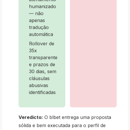
humanizado
— não
apenas
tradução
automática
Rollover de
35x
transparente
e prazos de
30 dias, sem
cláusulas
abusivas
identificadas
Veredicto:
O blbet entrega uma proposta
sólida e bem executada para o perfil de