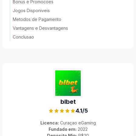
Bonus e Promocoes
Jogos Disponiveis
Metodos de Pagamento
Vantagens e Desvantagens
Conclusao
blbet
4.1/5
Licenca:
Curaçao eGaming
Fundado em:
2022
Deposito Min:
R$20