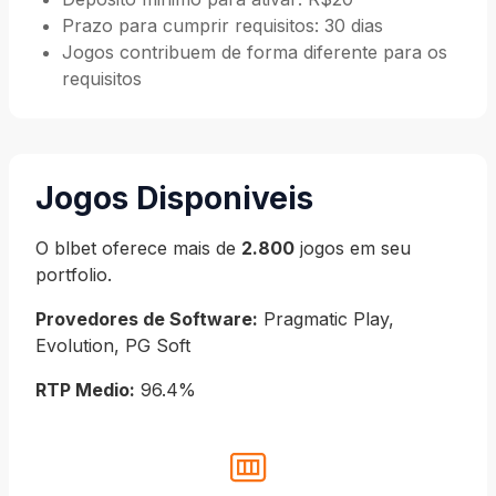
Prazo para cumprir requisitos: 30 dias
Jogos contribuem de forma diferente para os
requisitos
Jogos Disponiveis
O blbet oferece mais de
2.800
jogos em seu
portfolio.
Provedores de Software:
Pragmatic Play,
Evolution, PG Soft
RTP Medio:
96.4%