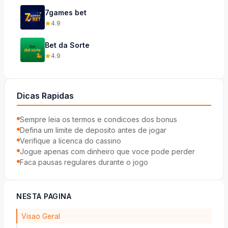
7games bet
4.9
Bet da Sorte
4.9
Dicas Rapidas
Sempre leia os termos e condicoes dos bonus
Defina um limite de deposito antes de jogar
Verifique a licenca do cassino
Jogue apenas com dinheiro que voce pode perder
Faca pausas regulares durante o jogo
NESTA PAGINA
Visao Geral