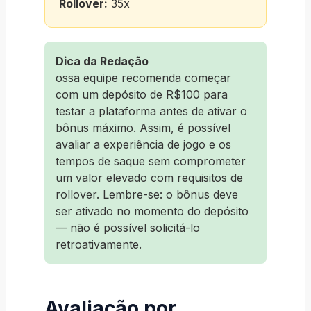
Rollover:
35x
Dica da Redação
ossa equipe recomenda começar
com um depósito de R$100 para
testar a plataforma antes de ativar o
bônus máximo. Assim, é possível
avaliar a experiência de jogo e os
tempos de saque sem comprometer
um valor elevado com requisitos de
rollover. Lembre-se: o bônus deve
ser ativado no momento do depósito
— não é possível solicitá-lo
retroativamente.
Avaliação por