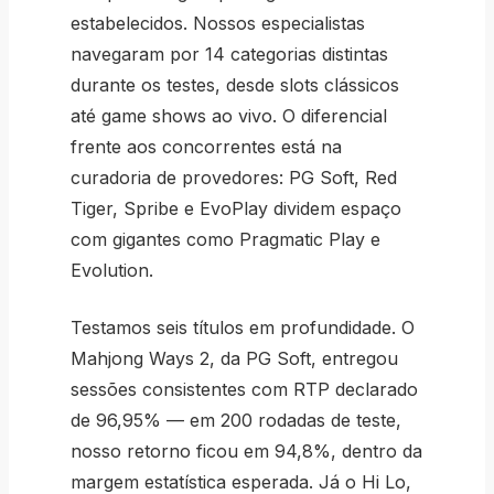
estabelecidos. Nossos especialistas
navegaram por 14 categorias distintas
durante os testes, desde slots clássicos
até game shows ao vivo. O diferencial
frente aos concorrentes está na
curadoria de provedores: PG Soft, Red
Tiger, Spribe e EvoPlay dividem espaço
com gigantes como Pragmatic Play e
Evolution.
Testamos seis títulos em profundidade. O
Mahjong Ways 2, da PG Soft, entregou
sessões consistentes com RTP declarado
de 96,95% — em 200 rodadas de teste,
nosso retorno ficou em 94,8%, dentro da
margem estatística esperada. Já o Hi Lo,