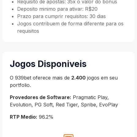
Requisito de apostas: 35x o valor do bonus
Deposito minimo para ativar: R$20
Prazo para cumprir requisitos: 30 dias
Jogos contribuem de forma diferente para os
requisitos
Jogos Disponiveis
O 939bet oferece mais de
2.400
jogos em seu
portfolio.
Provedores de Software:
Pragmatic Play,
Evolution, PG Soft, Red Tiger, Spribe, EvoPlay
RTP Medio:
96.2%