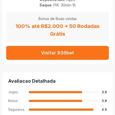
Saque:
PIX: 30min-1h
Bonus de Boas-vindas
100% até R$2.000 + 50 Rodadas
Grátis
Visitar 939bet
Avaliacao Detalhada
Jogos
3.8
Bonus
3.8
Seguranca
4.6