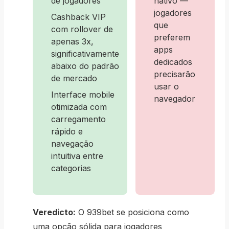
de jogadores
nativo —
jogadores
Cashback VIP
que
com rollover de
preferem
apenas 3x,
apps
significativamente
dedicados
abaixo do padrão
precisarão
de mercado
usar o
Interface mobile
navegador
otimizada com
carregamento
rápido e
navegação
intuitiva entre
categorias
Veredicto:
O 939bet se posiciona como
uma opção sólida para jogadores