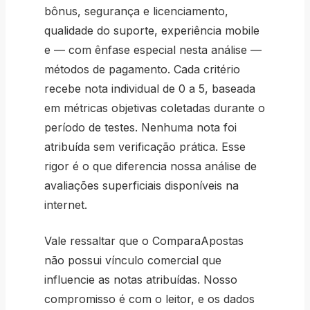
bônus, segurança e licenciamento,
qualidade do suporte, experiência mobile
e — com ênfase especial nesta análise —
métodos de pagamento. Cada critério
recebe nota individual de 0 a 5, baseada
em métricas objetivas coletadas durante o
período de testes. Nenhuma nota foi
atribuída sem verificação prática. Esse
rigor é o que diferencia nossa análise de
avaliações superficiais disponíveis na
internet.
Vale ressaltar que o ComparaApostas
não possui vínculo comercial que
influencie as notas atribuídas. Nosso
compromisso é com o leitor, e os dados