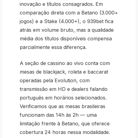
inovação e títulos consagrados. Em
comparação direta com a Betano (3.000+
jogos) e a Stake (4.000+), o 939bet fica
atrás em volume bruto, mas a qualidade
média dos títulos disponíveis compensa
parcialmente essa diferença.
A seção de cassino ao vivo conta com
mesas de blackjack, roleta e baccarat
operadas pela Evolution, com
transmissão em HD e dealers falando
português em horários selecionados.
Verificamos que as mesas brasileiras
funcionam das 14h às 2h — uma
limitação frente à Betano, que oferece
cobertura 24 horas nessa modalidade.