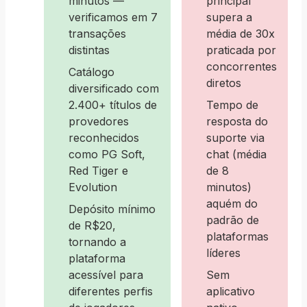
minutos —
principal
verificamos em 7
supera a
transações
média de 30x
distintas
praticada por
concorrentes
Catálogo
diretos
diversificado com
2.400+ títulos de
Tempo de
provedores
resposta do
reconhecidos
suporte via
como PG Soft,
chat (média
Red Tiger e
de 8
Evolution
minutos)
aquém do
Depósito mínimo
padrão de
de R$20,
plataformas
tornando a
líderes
plataforma
acessível para
Sem
diferentes perfis
aplicativo