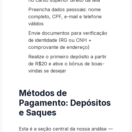
no canto superior direito da tela
Preencha dados pessoais: nome
completo, CPF, e-mail e telefone
válidos
Envie documentos para verificação
de identidade (RG ou CNH +
comprovante de endereço)
Realize o primeiro depósito a partir
de R$20 e ative o bônus de boas-
vindas se desejar
Métodos de
Pagamento: Depósitos
e Saques
Esta é a seção central da nossa análise —