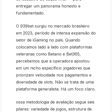
entregar um panorama honesto e
fundamentado.
O 939bet surgiu no mercado brasileiro
em 2023, período de intensa expansão do
setor de iGaming no país. Quando
colocamos lado a lado com plataformas
veteranas como Betano e Bet365,
percebemos que a operadora apostou
em um nicho específico: jogadores que
priorizam velocidade nos pagamentos e
diversidade de slots. Não se trata de uma
plataforma generalista. Há um foco claro.
ossa metodologia de avaliação segue seis
pilares: variedade de jogos, estrutura de