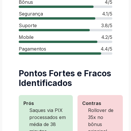
Bônus
4/5
Segurança
4.1/5
Suporte
3.8/5
Mobile
4.2/5
Pagamentos
4.4/5
Pontos Fortes e Fracos
Identificados
Prós
Contras
Saques via PIX
Rollover de
processados em
35x no
média de 38
bônus