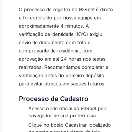
O processo de registro no 939bet é direto
e foi concluído por nossa equipe em
aproximadamente 4 minutos. A
verificação de identidade (KYC) exigiu
envio de documento com foto e
comprovante de residência, com
aprovação em até 24 horas nos testes
realizados. Recomendamos completar a
verificação antes do primeiro depósito
para evitar atrasos em saques futuros.
Processo de Cadastro
Acesse o site oficial do 939bet pelo
navegador de sua preferência
Clique no botão Cadastrar localizado