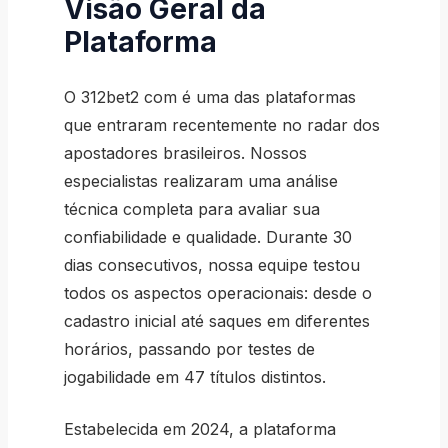
Visão Geral da
Plataforma
O 312bet2 com é uma das plataformas
que entraram recentemente no radar dos
apostadores brasileiros. Nossos
especialistas realizaram uma análise
técnica completa para avaliar sua
confiabilidade e qualidade. Durante 30
dias consecutivos, nossa equipe testou
todos os aspectos operacionais: desde o
cadastro inicial até saques em diferentes
horários, passando por testes de
jogabilidade em 47 títulos distintos.
Estabelecida em 2024, a plataforma