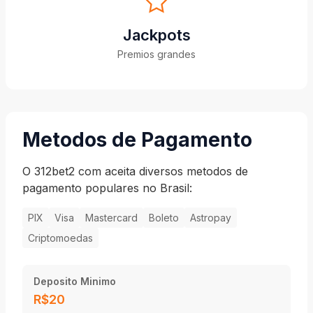
Jackpots
Premios grandes
Metodos de Pagamento
O 312bet2 com aceita diversos metodos de
pagamento populares no Brasil:
PIX
Visa
Mastercard
Boleto
Astropay
Criptomoedas
Deposito Minimo
R$20