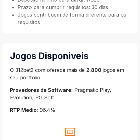
Prazo para cumprir requisitos: 30 dias
Jogos contribuem de forma diferente para os
requisitos
Jogos Disponiveis
O 312bet2 com oferece mais de
2.800
jogos em
seu portfolio.
Provedores de Software:
Pragmatic Play,
Evolution, PG Soft
RTP Medio:
96.4%