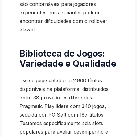
são contornáveis para jogadores
experientes, mas iniciantes podem
encontrar dificuldades com o rollover
elevado.
Biblioteca de Jogos:
Variedade e Qualidade
ossa equipe catalogou 2.800 títulos
disponíveis na plataforma, distribuídos
entre 38 provedores diferentes.
Pragmatic Play lidera com 340 jogos,
seguida por PG Soft com 187 títulos.
Testamos especificamente seis slots
populares para avaliar desempenho e