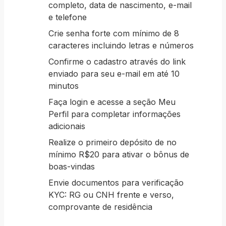
completo, data de nascimento, e-mail
e telefone
Crie senha forte com mínimo de 8
caracteres incluindo letras e números
Confirme o cadastro através do link
enviado para seu e-mail em até 10
minutos
Faça login e acesse a seção Meu
Perfil para completar informações
adicionais
Realize o primeiro depósito de no
mínimo R$20 para ativar o bônus de
boas-vindas
Envie documentos para verificação
KYC: RG ou CNH frente e verso,
comprovante de residência