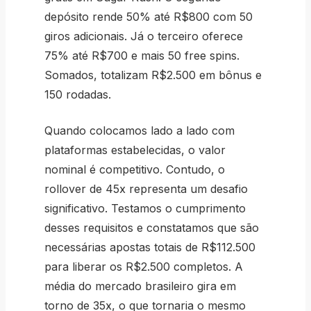
depósito rende 50% até R$800 com 50
giros adicionais. Já o terceiro oferece
75% até R$700 e mais 50 free spins.
Somados, totalizam R$2.500 em bônus e
150 rodadas.
Quando colocamos lado a lado com
plataformas estabelecidas, o valor
nominal é competitivo. Contudo, o
rollover de 45x representa um desafio
significativo. Testamos o cumprimento
desses requisitos e constatamos que são
necessárias apostas totais de R$112.500
para liberar os R$2.500 completos. A
média do mercado brasileiro gira em
torno de 35x, o que tornaria o mesmo