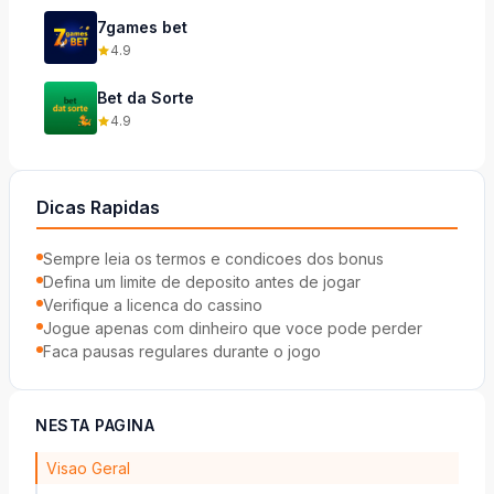
7games bet
4.9
Bet da Sorte
4.9
Dicas Rapidas
Sempre leia os termos e condicoes dos bonus
Defina um limite de deposito antes de jogar
Verifique a licenca do cassino
Jogue apenas com dinheiro que voce pode perder
Faca pausas regulares durante o jogo
NESTA PAGINA
Visao Geral