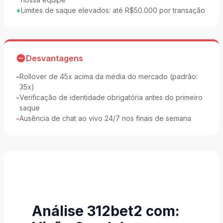
Limites de saque elevados: até R$50.000 por transação
Desvantagens
Rollover de 45x acima da média do mercado (padrão:
35x)
Verificação de identidade obrigatória antes do primeiro
saque
Ausência de chat ao vivo 24/7 nos finais de semana
Análise 312bet2 com: