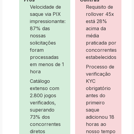
Velocidade de
Requisito de
saque via PIX
rollover 45x
impressionante:
está 28%
87% das
acima da
nossas
média
solicitações
praticada por
foram
concorrentes
processadas
estabelecidos
em menos de 1
Processo de
hora
verificação
Catálogo
KYC
extenso com
obrigatório
2.800 jogos
antes do
verificados,
primeiro
superando
saque
73% dos
adicionou 18
concorrentes
horas ao
diretos
nosso tempo