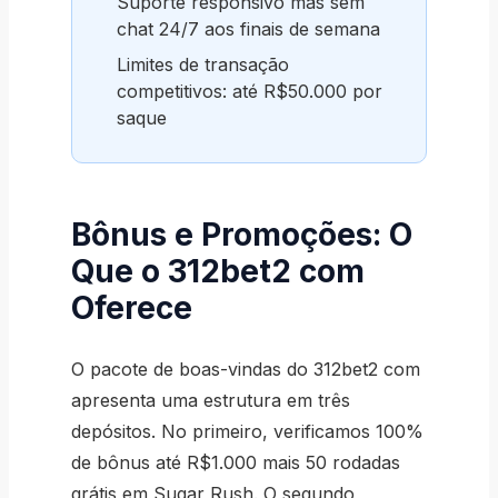
Suporte responsivo mas sem
chat 24/7 aos finais de semana
Limites de transação
competitivos: até R$50.000 por
saque
Bônus e Promoções: O
Que o 312bet2 com
Oferece
O pacote de boas-vindas do 312bet2 com
apresenta uma estrutura em três
depósitos. No primeiro, verificamos 100%
de bônus até R$1.000 mais 50 rodadas
grátis em Sugar Rush. O segundo