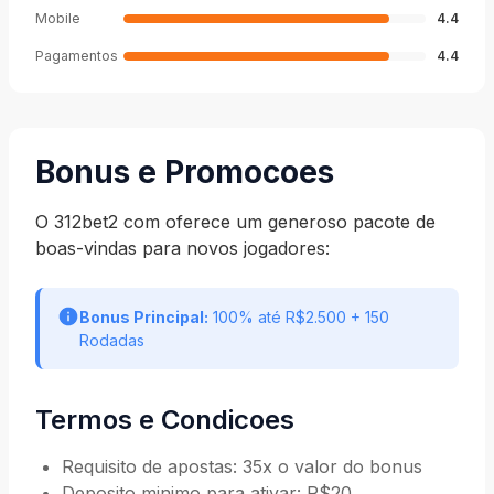
Mobile
4.4
Pagamentos
4.4
Bonus e Promocoes
O 312bet2 com oferece um generoso pacote de
boas-vindas para novos jogadores:
Bonus Principal:
100% até R$2.500 + 150
Rodadas
Termos e Condicoes
Requisito de apostas: 35x o valor do bonus
Deposito minimo para ativar: R$20