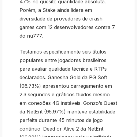
47% no quesito quantidade absoluta.
Porém, a Stake ainda lidera em
diversidade de provedores de crash
games com 12 desenvolvedores contra 7
do nu777.
Testamos especificamente seis títulos
populares entre jogadores brasileiros
para avaliar qualidade técnica e RTPs
declarados. Ganesha Gold da PG Soft
(96.73%) apresentou carregamento em
2.3 segundos e gráficos fluidos mesmo
em conexões 4G instáveis. Gonzo’s Quest
da NetEnt (95.97%) manteve estabilidade
perfeita durante 45 minutos de jogo
contínuo. Dead or Alive 2 da NetEnt