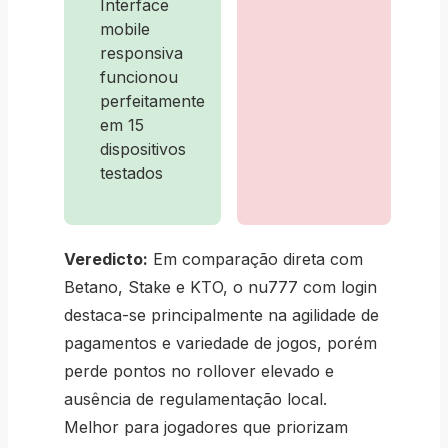
Interface
mobile
responsiva
funcionou
perfeitamente
em 15
dispositivos
testados
Veredicto:
Em comparação direta com
Betano, Stake e KTO, o nu777 com login
destaca-se principalmente na agilidade de
pagamentos e variedade de jogos, porém
perde pontos no rollover elevado e
ausência de regulamentação local.
Melhor para jogadores que priorizam