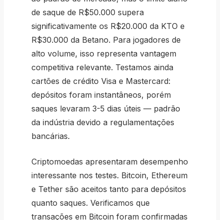
de saque de R$50.000 supera
significativamente os R$20.000 da KTO e
R$30.000 da Betano. Para jogadores de
alto volume, isso representa vantagem
competitiva relevante. Testamos ainda
cartões de crédito Visa e Mastercard:
depósitos foram instantâneos, porém
saques levaram 3-5 dias úteis — padrão
da indústria devido a regulamentações
bancárias.
Criptomoedas apresentaram desempenho
interessante nos testes. Bitcoin, Ethereum
e Tether são aceitos tanto para depósitos
quanto saques. Verificamos que
transações em Bitcoin foram confirmadas