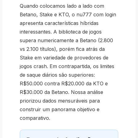
Quando colocamos lado a lado com
Betano, Stake e KTO, o nu777 com login
apresenta características híbridas
interessantes. A biblioteca de jogos
supera numericamente a Betano (2.800
vs 2.100 títulos), porém fica atrás da
Stake em variedade de provedores de
jogos crash. Em contrapartida, os limites
de saque diários são superiores:
R$50.000 contra R$20.000 da KTO e
R$30.000 da Betano. Nossa análise
priorizou dados mensuráveis para
construir um panorama objetivo e
comparativo.