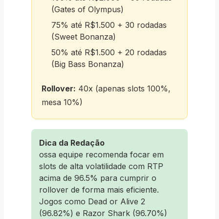
(Gates of Olympus)
75% até R$1.500 + 30 rodadas
(Sweet Bonanza)
50% até R$1.500 + 20 rodadas
(Big Bass Bonanza)
Rollover:
40x (apenas slots 100%,
mesa 10%)
Dica da Redação
ossa equipe recomenda focar em
slots de alta volatilidade com RTP
acima de 96.5% para cumprir o
rollover de forma mais eficiente.
Jogos como Dead or Alive 2
(96.82%) e Razor Shark (96.70%)