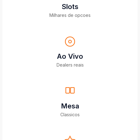
Slots
Milhares de opcoes
Ao Vivo
Dealers reais
Mesa
Classicos