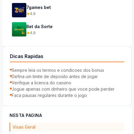
7games bet
4.9
Bet da Sorte
4.9
Dicas Rapidas
Sempre leia os termos e condicoes dos bonus
Defina um limite de deposito antes de jogar
Verifique a licenca do cassino
Jogue apenas com dinheiro que voce pode perder
Faca pausas regulares durante o jogo
NESTA PAGINA
Visao Geral