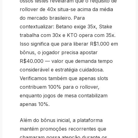
ossos testes revelaram que o requisito de
rollover de 40x situa-se acima da média
do mercado brasileiro. Para
contextualizar: Betano exige 35x, Stake
trabalha com 30x e KTO opera com 35x.
Isso significa que para liberar R$1.000 em
bônus, o jogador precisa apostar
R$40.000 — valor que demanda tempo
considerável e estratégia cuidadosa.
Verificamos também que apenas slots
contribuem 100% para o rollover,
enquanto jogos de mesa contabilizam
apenas 10%.
Além do bônus inicial, a plataforma
mantém promoções recorrentes que
chamaram nossa atenção durante os