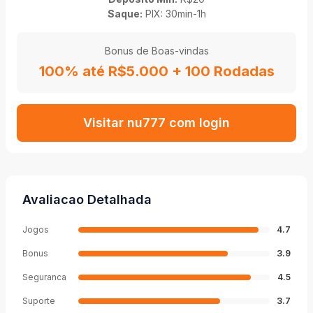
Saque:
PIX: 30min-1h
Bonus de Boas-vindas
100% até R$5.000 + 100 Rodadas
Visitar nu777 com login
Avaliacao Detalhada
Jogos
4.7
Bonus
3.9
Seguranca
4.5
Suporte
3.7