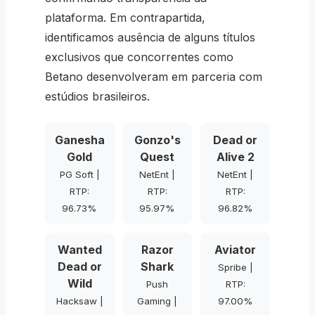
plataforma. Em contrapartida,
identificamos ausência de alguns títulos
exclusivos que concorrentes como
Betano desenvolveram em parceria com
estúdios brasileiros.
Ganesha
Gonzo's
Dead or
Gold
Quest
Alive 2
PG Soft |
NetEnt |
NetEnt |
RTP:
RTP:
RTP:
96.73%
95.97%
96.82%
Wanted
Razor
Aviator
Dead or
Shark
Spribe |
Wild
Push
RTP:
Hacksaw |
Gaming |
97.00%