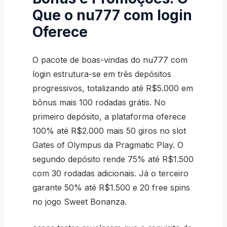
Que o nu777 com login
Oferece
O pacote de boas-vindas do nu777 com
login estrutura-se em três depósitos
progressivos, totalizando até R$5.000 em
bônus mais 100 rodadas grátis. No
primeiro depósito, a plataforma oferece
100% até R$2.000 mais 50 giros no slot
Gates of Olympus da Pragmatic Play. O
segundo depósito rende 75% até R$1.500
com 30 rodadas adicionais. Já o terceiro
garante 50% até R$1.500 e 20 free spins
no jogo Sweet Bonanza.