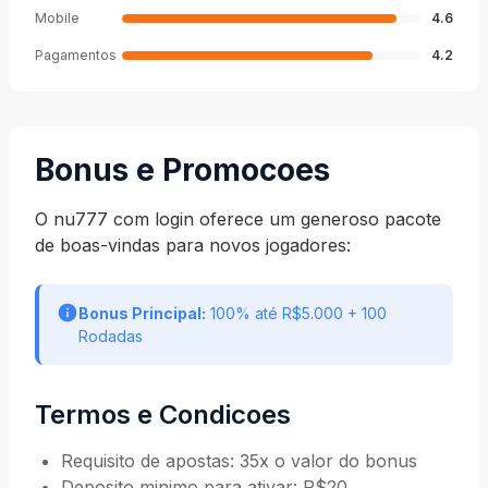
Mobile
4.6
Pagamentos
4.2
Bonus e Promocoes
O nu777 com login oferece um generoso pacote
de boas-vindas para novos jogadores:
Bonus Principal:
100% até R$5.000 + 100
Rodadas
Termos e Condicoes
Requisito de apostas: 35x o valor do bonus
Deposito minimo para ativar: R$20