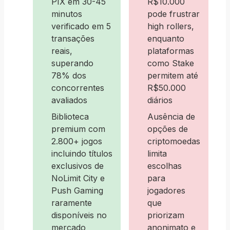
PIX em 30-45
R$10.000
minutos
pode frustrar
verificado em 5
high rollers,
transações
enquanto
reais,
plataformas
superando
como Stake
78% dos
permitem até
concorrentes
R$50.000
avaliados
diários
Biblioteca
Ausência de
premium com
opções de
2.800+ jogos
criptomoedas
incluindo títulos
limita
exclusivos de
escolhas
NoLimit City e
para
Push Gaming
jogadores
raramente
que
disponíveis no
priorizam
mercado
anonimato e