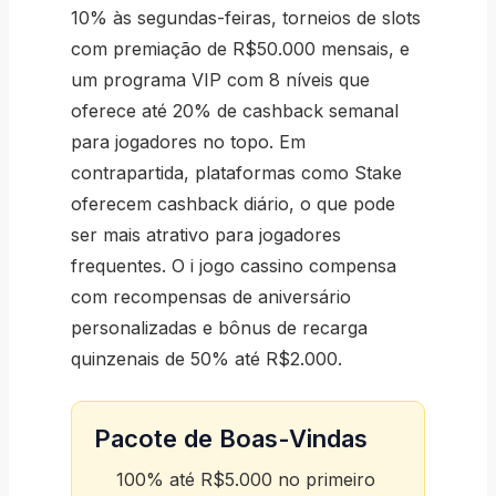
10% às segundas-feiras, torneios de slots
com premiação de R$50.000 mensais, e
um programa VIP com 8 níveis que
oferece até 20% de cashback semanal
para jogadores no topo. Em
contrapartida, plataformas como Stake
oferecem cashback diário, o que pode
ser mais atrativo para jogadores
frequentes. O i jogo cassino compensa
com recompensas de aniversário
personalizadas e bônus de recarga
quinzenais de 50% até R$2.000.
Pacote de Boas-Vindas
100% até R$5.000 no primeiro