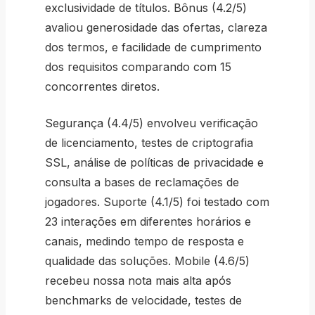
exclusividade de títulos. Bônus (4.2/5)
avaliou generosidade das ofertas, clareza
dos termos, e facilidade de cumprimento
dos requisitos comparando com 15
concorrentes diretos.
Segurança (4.4/5) envolveu verificação
de licenciamento, testes de criptografia
SSL, análise de políticas de privacidade e
consulta a bases de reclamações de
jogadores. Suporte (4.1/5) foi testado com
23 interações em diferentes horários e
canais, medindo tempo de resposta e
qualidade das soluções. Mobile (4.6/5)
recebeu nossa nota mais alta após
benchmarks de velocidade, testes de