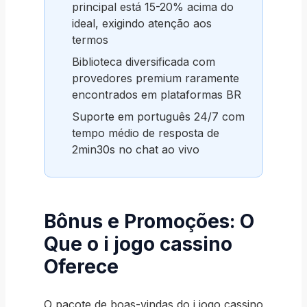
principal está 15-20% acima do
ideal, exigindo atenção aos
termos
Biblioteca diversificada com
provedores premium raramente
encontrados em plataformas BR
Suporte em português 24/7 com
tempo médio de resposta de
2min30s no chat ao vivo
Bônus e Promoções: O
Que o i jogo cassino
Oferece
O pacote de boas-vindas do i jogo cassino