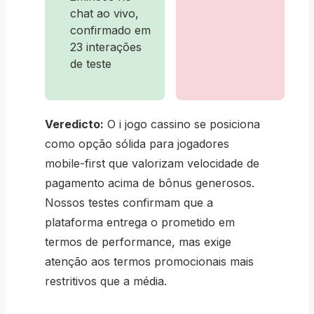
chat ao vivo,
confirmado em
23 interações
de teste
Veredicto:
O i jogo cassino se posiciona
como opção sólida para jogadores
mobile-first que valorizam velocidade de
pagamento acima de bônus generosos.
Nossos testes confirmam que a
plataforma entrega o prometido em
termos de performance, mas exige
atenção aos termos promocionais mais
restritivos que a média.