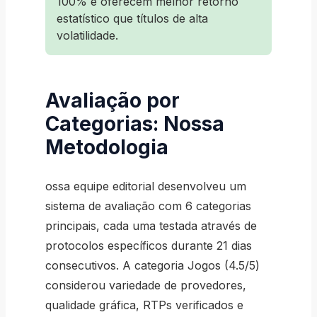
100% e oferecem melhor retorno
estatístico que títulos de alta
volatilidade.
Avaliação por
Categorias: Nossa
Metodologia
ossa equipe editorial desenvolveu um
sistema de avaliação com 6 categorias
principais, cada uma testada através de
protocolos específicos durante 21 dias
consecutivos. A categoria Jogos (4.5/5)
considerou variedade de provedores,
qualidade gráfica, RTPs verificados e