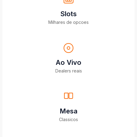
Slots
Milhares de opcoes
Ao Vivo
Dealers reais
Mesa
Classicos