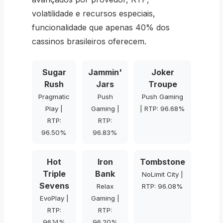
volatilidade e recursos especiais,
funcionalidade que apenas 40% dos
cassinos brasileiros oferecem.
Sugar
Jammin'
Joker
Rush
Jars
Troupe
Pragmatic
Push
Push Gaming
Play |
Gaming |
| RTP: 96.68%
RTP:
RTP:
96.50%
96.83%
Hot
Iron
Tombstone
Triple
Bank
NoLimit City |
Sevens
Relax
RTP: 96.08%
EvoPlay |
Gaming |
RTP:
RTP:
96.14%
96.20%