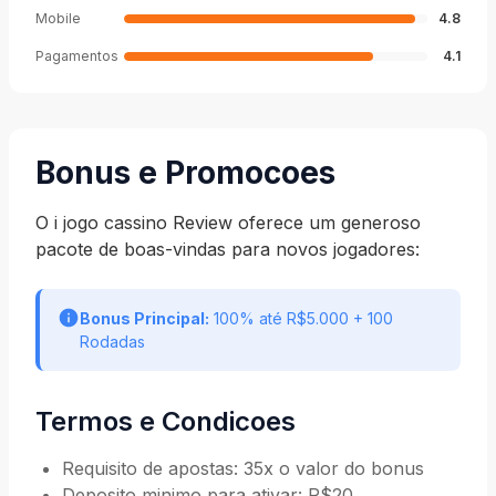
Mobile
4.8
Pagamentos
4.1
Bonus e Promocoes
O i jogo cassino Review oferece um generoso
pacote de boas-vindas para novos jogadores:
Bonus Principal:
100% até R$5.000 + 100
Rodadas
Termos e Condicoes
Requisito de apostas: 35x o valor do bonus
Deposito minimo para ativar: R$20