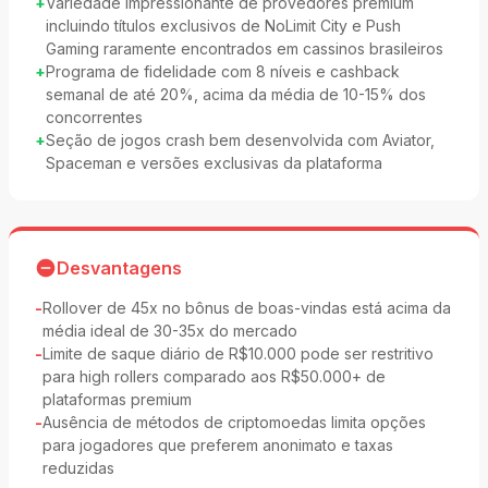
Variedade impressionante de provedores premium
incluindo títulos exclusivos de NoLimit City e Push
Gaming raramente encontrados em cassinos brasileiros
Programa de fidelidade com 8 níveis e cashback
semanal de até 20%, acima da média de 10-15% dos
concorrentes
Seção de jogos crash bem desenvolvida com Aviator,
Spaceman e versões exclusivas da plataforma
Desvantagens
Rollover de 45x no bônus de boas-vindas está acima da
média ideal de 30-35x do mercado
Limite de saque diário de R$10.000 pode ser restritivo
para high rollers comparado aos R$50.000+ de
plataformas premium
Ausência de métodos de criptomoedas limita opções
para jogadores que preferem anonimato e taxas
reduzidas