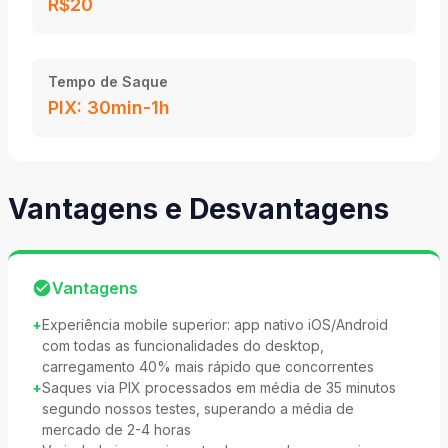
R$20
Tempo de Saque
PIX: 30min-1h
Vantagens e Desvantagens
Vantagens
Experiência mobile superior: app nativo iOS/Android
com todas as funcionalidades do desktop,
carregamento 40% mais rápido que concorrentes
Saques via PIX processados em média de 35 minutos
segundo nossos testes, superando a média de
mercado de 2-4 horas