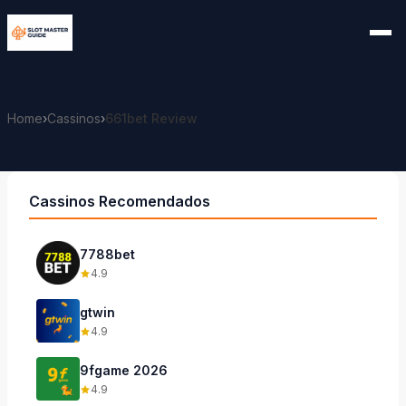
HOT
Home
›
Cassinos
›
661bet Review
Cassinos Recomendados
7788bet
4.9
gtwin
4.9
9fgame 2026
4.9