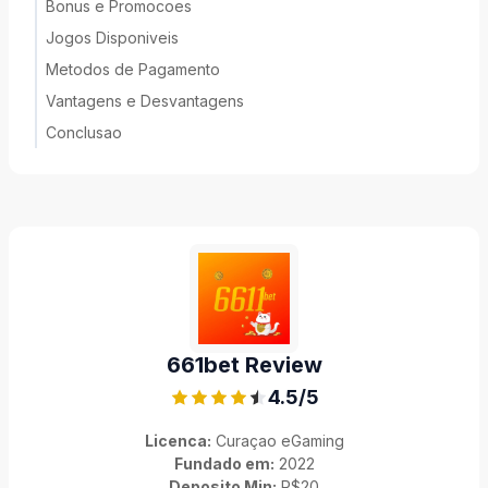
Bonus e Promocoes
Jogos Disponiveis
Metodos de Pagamento
Vantagens e Desvantagens
Conclusao
661bet Review
4.5/5
Licenca:
Curaçao eGaming
Fundado em:
2022
Deposito Min:
R$20