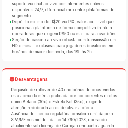
suporte via chat ao vivo com atendentes nativos
disponíveis 24/7, diferencial raro entre plataformas do
segmento
Depósito mínimo de R$20 via PIX, valor acessível que
posiciona a plataforma de forma competitiva frente a
operadoras que exigem R$50 ou mais para ativar bônus
Seção de cassino ao vivo robusta com transmissão em
HD e mesas exclusivas para jogadores brasileiros em
horários de maior demanda, das 18h às 2h
Desvantagens
Requisito de rollover de 40x no bônus de boas-vindas
está acima da média praticada por concorrentes diretos
como Betano (30x) e Estrela Bet (35x), exigindo
atenção redobrada antes de ativar a oferta
Ausência de licença regulatória brasileira emitida pela
SPA/MF nos moldes da Lei 14.790/2023, operando
atualmente sob licença de Curaçao enquanto aguarda