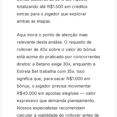
totalizando até R$1.500 em créditos
extras para o jogador que explorar
ambas as etapas.
Aqui mora o ponto de atenção mais
relevante desta análise. O requisito de
rollover de 40x sobre o valor do bônus
está acima do praticado por concorrentes
diretos: a Betano exige 30x, enquanto a
Estrela Bet trabalha com 35x. Isso
significa que, para sacar R$1.000 em
bônus, o jogador precisa movimentar
R$40.000 em apostas elegíveis — valor
expressivo que demanda planejamento.
Nossos especialistas recomendam
calcular a viabilidade do rollover antes de