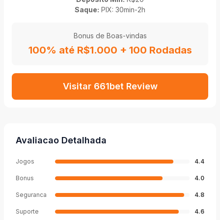
Saque:
PIX: 30min-2h
Bonus de Boas-vindas
100% até R$1.000 + 100 Rodadas
Visitar 661bet Review
Avaliacao Detalhada
Jogos
4.4
Bonus
4.0
Seguranca
4.8
Suporte
4.6