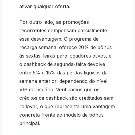
ativar qualquer oferta.
Por outro lado, as promoções
recorrentes compensam parcialmente
essa desvantagem. O programa de
recarga semanal oferece 20% de bônus
às sextas-feiras para jogadores ativos, e
o cashback de segunda-feira devolve
entre 5% e 15% das perdas líquidas da
semana anterior, dependendo do nível
VIP do usuário. Verificamos que os
créditos de cashback são creditados sem
rollover, o que representa uma vantagem
concreta frente ao modelo de bônus
principal.