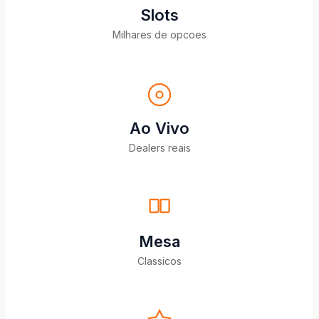
Slots
Milhares de opcoes
Ao Vivo
Dealers reais
Mesa
Classicos