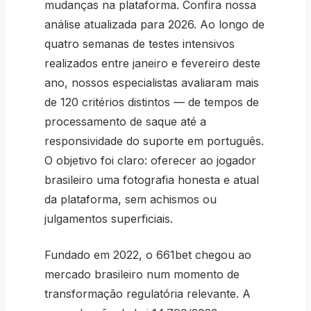
mudanças na plataforma. Confira nossa
análise atualizada para 2026. Ao longo de
quatro semanas de testes intensivos
realizados entre janeiro e fevereiro deste
ano, nossos especialistas avaliaram mais
de 120 critérios distintos — de tempos de
processamento de saque até a
responsividade do suporte em português.
O objetivo foi claro: oferecer ao jogador
brasileiro uma fotografia honesta e atual
da plataforma, sem achismos ou
julgamentos superficiais.
Fundado em 2022, o 661bet chegou ao
mercado brasileiro num momento de
transformação regulatória relevante. A