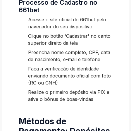
Processo de Cadastro no
661bet
Acesse o site oficial do 661bet pelo
navegador do seu dispositivo
Clique no botão 'Cadastrar' no canto
superior direito da tela
Preencha nome completo, CPF, data
de nascimento, e-mail e telefone
Faça a verificação de identidade
enviando documento oficial com foto
(RG ou CNH)
Realize o primeiro depósito via PIX e
ative o bônus de boas-vindas
Métodos de