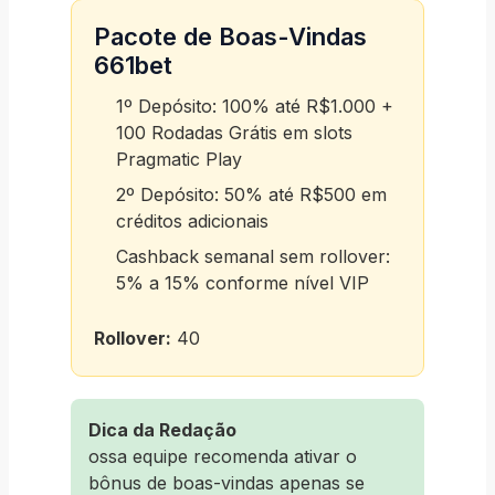
Pacote de Boas-Vindas
661bet
1º Depósito: 100% até R$1.000 +
100 Rodadas Grátis em slots
Pragmatic Play
2º Depósito: 50% até R$500 em
créditos adicionais
Cashback semanal sem rollover:
5% a 15% conforme nível VIP
Rollover:
40
Dica da Redação
ossa equipe recomenda ativar o
bônus de boas-vindas apenas se