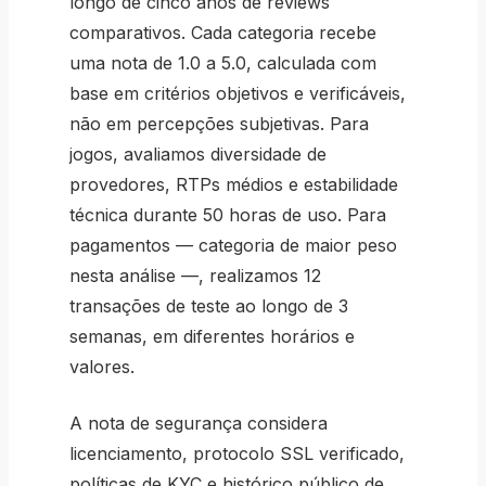
longo de cinco anos de reviews
comparativos. Cada categoria recebe
uma nota de 1.0 a 5.0, calculada com
base em critérios objetivos e verificáveis,
não em percepções subjetivas. Para
jogos, avaliamos diversidade de
provedores, RTPs médios e estabilidade
técnica durante 50 horas de uso. Para
pagamentos — categoria de maior peso
nesta análise —, realizamos 12
transações de teste ao longo de 3
semanas, em diferentes horários e
valores.
A nota de segurança considera
licenciamento, protocolo SSL verificado,
políticas de KYC e histórico público de