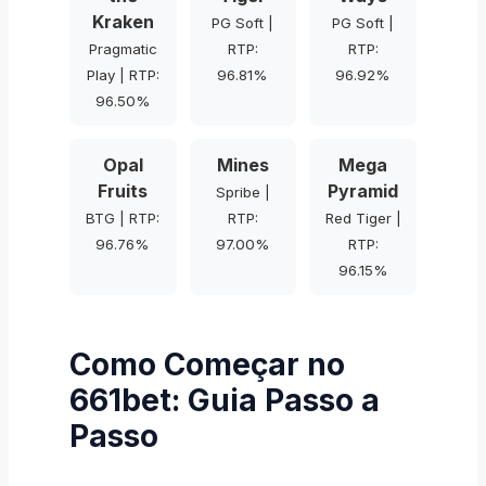
Kraken
PG Soft |
PG Soft |
Pragmatic
RTP:
RTP:
Play | RTP:
96.81%
96.92%
96.50%
Opal
Mines
Mega
Fruits
Pyramid
Spribe |
BTG | RTP:
RTP:
Red Tiger |
96.76%
97.00%
RTP:
96.15%
Como Começar no
661bet: Guia Passo a
Passo