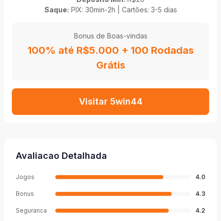
Saque:
PIX: 30min-2h | Cartões: 3-5 dias
Bonus de Boas-vindas
100% até R$5.000 + 100 Rodadas
Grátis
Visitar 5win44
Avaliacao Detalhada
Jogos
4.0
Bonus
4.3
Seguranca
4.2