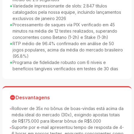
Variedade impressionante de slots: 2.847 títulos
catalogados pela nossa equipe, incluindo lançamentos
exclusivos de janeiro 2026
Processamento de saques via PIX verificado em 45
minutos na média de 12 testes realizados, superando
concorrentes como Betano (1-2h) e Stake (1-3h)
RTP médio de 96.4% confirmado em análise de 50
jogos populares, acima da média do mercado brasileiro
(95.8%)
Programa de fidelidade robusto com 6 níveis e
benefícios tangíveis verificados em testes de 30 dias
Desvantagens
Rollover de 35x no bônus de boas-vindas está acima da
média ideal do mercado (30x), exigindo apostas totais
de R$175.000 para liberar bônus de R$5.000
Suporte por e-mail apresentou tempo de resposta de 4-
6 horas em nossos testes, enquanto concorrentes como