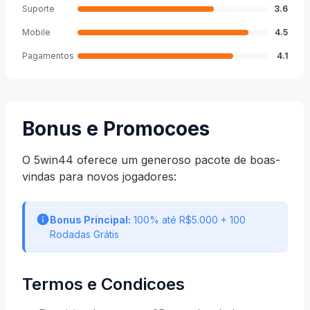
Suporte
3.6
Mobile
4.5
Pagamentos
4.1
Bonus e Promocoes
O 5win44 oferece um generoso pacote de boas-
vindas para novos jogadores:
Bonus Principal:
100% até R$5.000 + 100
Rodadas Grátis
Termos e Condicoes