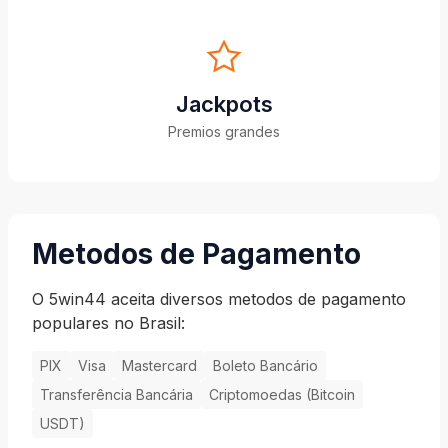
Jackpots
Premios grandes
Metodos de Pagamento
O 5win44 aceita diversos metodos de pagamento
populares no Brasil:
PIX
Visa
Mastercard
Boleto Bancário
Transferência Bancária
Criptomoedas (Bitcoin
USDT)