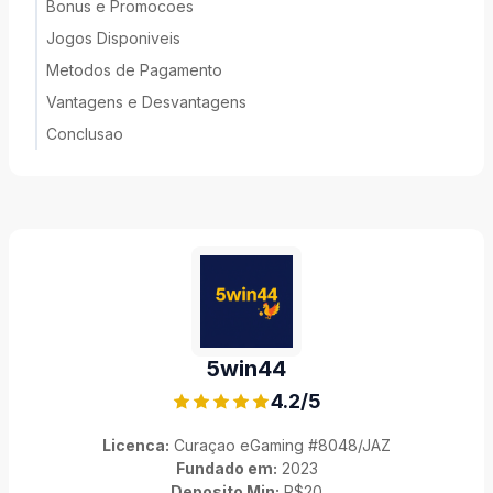
Bonus e Promocoes
Jogos Disponiveis
Metodos de Pagamento
Vantagens e Desvantagens
Conclusao
5win44
4.2/5
Licenca:
Curaçao eGaming #8048/JAZ
Fundado em:
2023
Deposito Min:
R$20