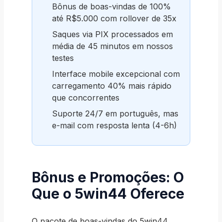
Bônus de boas-vindas de 100%
até R$5.000 com rollover de 35x
Saques via PIX processados em
média de 45 minutos em nossos
testes
Interface mobile excepcional com
carregamento 40% mais rápido
que concorrentes
Suporte 24/7 em português, mas
e-mail com resposta lenta (4-6h)
Bônus e Promoções: O
Que o 5win44 Oferece
O pacote de boas-vindas do 5win44