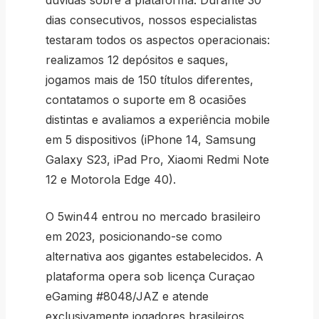
dúvidas sobre a plataforma. Durante 30
dias consecutivos, nossos especialistas
testaram todos os aspectos operacionais:
realizamos 12 depósitos e saques,
jogamos mais de 150 títulos diferentes,
contatamos o suporte em 8 ocasiões
distintas e avaliamos a experiência mobile
em 5 dispositivos (iPhone 14, Samsung
Galaxy S23, iPad Pro, Xiaomi Redmi Note
12 e Motorola Edge 40).
O 5win44 entrou no mercado brasileiro
em 2023, posicionando-se como
alternativa aos gigantes estabelecidos. A
plataforma opera sob licença Curaçao
eGaming #8048/JAZ e atende
exclusivamente jogadores brasileiros