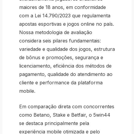
maiores de 18 anos, em conformidade
com a Lei 14.790/2023 que regulamenta
apostas esportivas e jogos online no país.
Nossa metodologia de avaliação
considera seis pilares fundamentais:
variedade e qualidade dos jogos, estrutura
de bônus e promoções, segurança e
licenciamento, eficiência dos métodos de
pagamento, qualidade do atendimento ao
cliente e performance da plataforma
mobile.
Em comparação direta com concorrentes
como Betano, Stake e Betfair, o 5win44
se destaca principalmente pela
experiência mobile otimizada e pelo