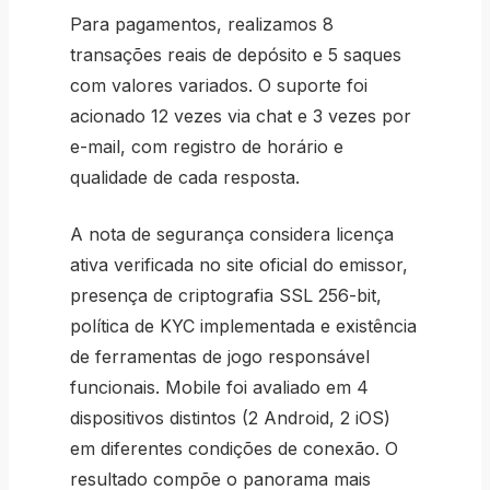
Para pagamentos, realizamos 8
transações reais de depósito e 5 saques
com valores variados. O suporte foi
acionado 12 vezes via chat e 3 vezes por
e-mail, com registro de horário e
qualidade de cada resposta.
A nota de segurança considera licença
ativa verificada no site oficial do emissor,
presença de criptografia SSL 256-bit,
política de KYC implementada e existência
de ferramentas de jogo responsável
funcionais. Mobile foi avaliado em 4
dispositivos distintos (2 Android, 2 iOS)
em diferentes condições de conexão. O
resultado compõe o panorama mais