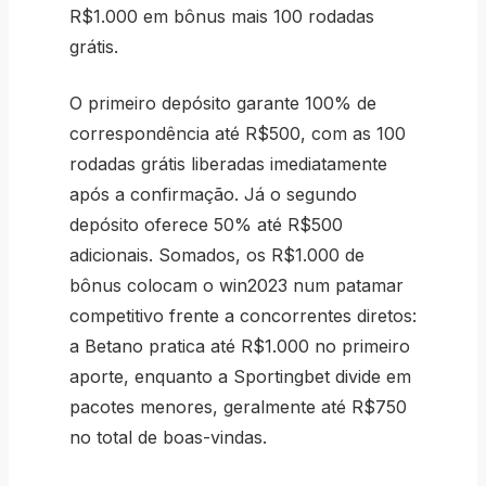
R$1.000 em bônus mais 100 rodadas
grátis.
O primeiro depósito garante 100% de
correspondência até R$500, com as 100
rodadas grátis liberadas imediatamente
após a confirmação. Já o segundo
depósito oferece 50% até R$500
adicionais. Somados, os R$1.000 de
bônus colocam o win2023 num patamar
competitivo frente a concorrentes diretos:
a Betano pratica até R$1.000 no primeiro
aporte, enquanto a Sportingbet divide em
pacotes menores, geralmente até R$750
no total de boas-vindas.