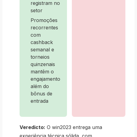
registram no
setor
Promoções
recorrentes
com
cashback
semanal e
torneios
quinzenais
mantêm o
engajamento
além do
bônus de
entrada
Veredicto:
O win2023 entrega uma
experiência técnica sólida, com