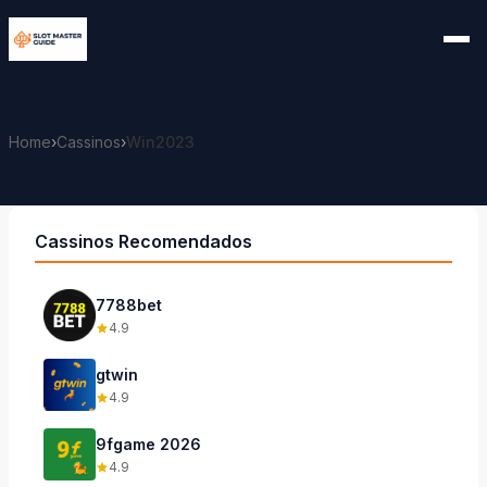
HOT
Home
›
Cassinos
›
Win2023
Cassinos Recomendados
7788bet
4.9
gtwin
4.9
9fgame 2026
4.9