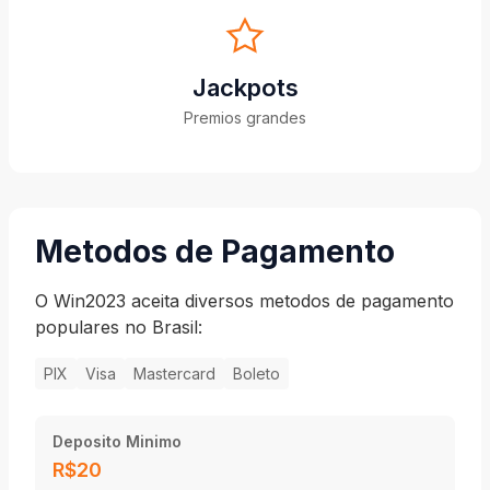
Jackpots
Premios grandes
Metodos de Pagamento
O Win2023 aceita diversos metodos de pagamento
populares no Brasil:
PIX
Visa
Mastercard
Boleto
Deposito Minimo
R$20