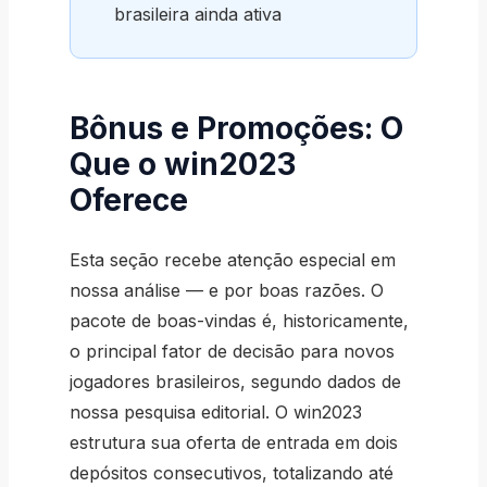
brasileira ainda ativa
Bônus e Promoções: O
Que o win2023
Oferece
Esta seção recebe atenção especial em
nossa análise — e por boas razões. O
pacote de boas-vindas é, historicamente,
o principal fator de decisão para novos
jogadores brasileiros, segundo dados de
nossa pesquisa editorial. O win2023
estrutura sua oferta de entrada em dois
depósitos consecutivos, totalizando até