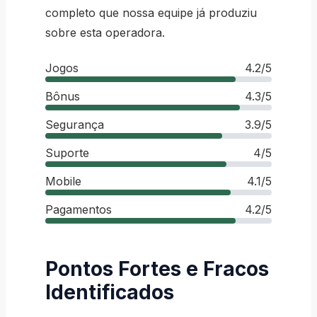
completo que nossa equipe já produziu
sobre esta operadora.
Jogos
4.2/5
Bônus
4.3/5
Segurança
3.9/5
Suporte
4/5
Mobile
4.1/5
Pagamentos
4.2/5
Pontos Fortes e Fracos
Identificados