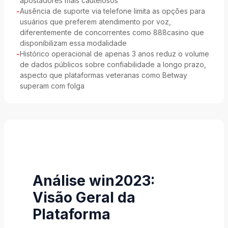
apostadores mais cautelosos
Ausência de suporte via telefone limita as opções para
usuários que preferem atendimento por voz,
diferentemente de concorrentes como 888casino que
disponibilizam essa modalidade
Histórico operacional de apenas 3 anos reduz o volume
de dados públicos sobre confiabilidade a longo prazo,
aspecto que plataformas veteranas como Betway
superam com folga
Análise win2023:
Visão Geral da
Plataforma