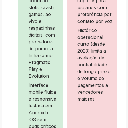
cobrindo
suporte para
slots, crash
usuários com
games, ao
preferência por
vivo e
contato por voz
raspadinhas
Histórico
digitais, com
operacional
provedores
curto (desde
de primeira
2023) limita a
linha como
avaliação de
Pragmatic
confiabilidade
Play e
de longo prazo
Evolution
e volume de
Interface
pagamentos a
mobile fluida
vencedores
e responsiva,
maiores
testada em
Android e
iOS sem
bugs críticos