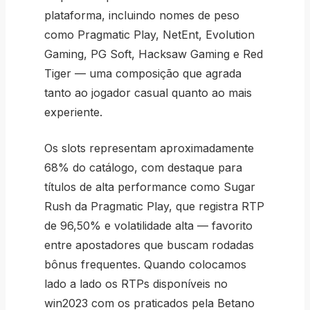
plataforma, incluindo nomes de peso
como Pragmatic Play, NetEnt, Evolution
Gaming, PG Soft, Hacksaw Gaming e Red
Tiger — uma composição que agrada
tanto ao jogador casual quanto ao mais
experiente.
Os slots representam aproximadamente
68% do catálogo, com destaque para
títulos de alta performance como Sugar
Rush da Pragmatic Play, que registra RTP
de 96,50% e volatilidade alta — favorito
entre apostadores que buscam rodadas
bônus frequentes. Quando colocamos
lado a lado os RTPs disponíveis no
win2023 com os praticados pela Betano