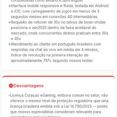
consolidadas como Betano e Sportingbet
Interface mobile responsiva e fluida, testada em Android
e iOS, com carregamento de jogos em menos de 3
segundos mesmo em conexões 4G intermediárias
Requisito de rollover de 35x no bônus de boas-vindas
posiciona o win2023 dentro da faixa aceitável do
mercado, onde concorrentes diretos praticam entre 30x
e 45x
Atendimento ao cliente em português brasileiro com
respostas via chat ao vivo em média em 4 minutos,
índice de resolução na primeira interação de
aproximadamente 78% segundo nossos testes
Desvantagens
Licença Curaçao eGaming, embora comum no setor, não
oferece o mesmo nível de proteção regulatória que uma
licença brasileira emitida sob a Lei 14.790/2023 — ponto
que nossos especialistas consideram relevante para