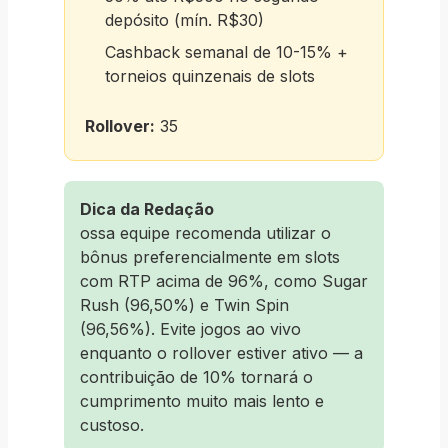
depósito (mín. R$30)
Cashback semanal de 10-15% +
torneios quinzenais de slots
Rollover:
35
Dica da Redação
ossa equipe recomenda utilizar o
bônus preferencialmente em slots
com RTP acima de 96%, como Sugar
Rush (96,50%) e Twin Spin
(96,56%). Evite jogos ao vivo
enquanto o rollover estiver ativo — a
contribuição de 10% tornará o
cumprimento muito mais lento e
custoso.