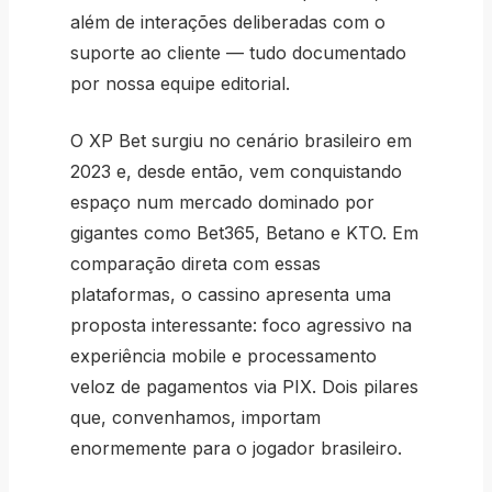
além de interações deliberadas com o
suporte ao cliente — tudo documentado
por nossa equipe editorial.
O XP Bet surgiu no cenário brasileiro em
2023 e, desde então, vem conquistando
espaço num mercado dominado por
gigantes como Bet365, Betano e KTO. Em
comparação direta com essas
plataformas, o cassino apresenta uma
proposta interessante: foco agressivo na
experiência mobile e processamento
veloz de pagamentos via PIX. Dois pilares
que, convenhamos, importam
enormemente para o jogador brasileiro.