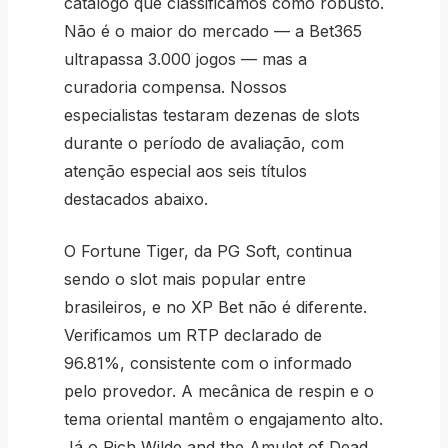
catálogo que classificamos como robusto.
Não é o maior do mercado — a Bet365
ultrapassa 3.000 jogos — mas a
curadoria compensa. Nossos
especialistas testaram dezenas de slots
durante o período de avaliação, com
atenção especial aos seis títulos
destacados abaixo.
O Fortune Tiger, da PG Soft, continua
sendo o slot mais popular entre
brasileiros, e no XP Bet não é diferente.
Verificamos um RTP declarado de
96.81%, consistente com o informado
pelo provedor. A mecânica de respin e o
tema oriental mantêm o engajamento alto.
Já o Rich Wilde and the Amulet of Dead,