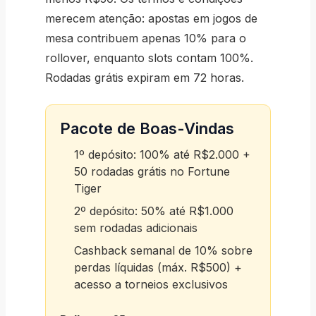
merecem atenção: apostas em jogos de
mesa contribuem apenas 10% para o
rollover, enquanto slots contam 100%.
Rodadas grátis expiram em 72 horas.
Pacote de Boas-Vindas
1º depósito: 100% até R$2.000 +
50 rodadas grátis no Fortune
Tiger
2º depósito: 50% até R$1.000
sem rodadas adicionais
Cashback semanal de 10% sobre
perdas líquidas (máx. R$500) +
acesso a torneios exclusivos