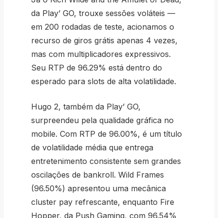
da Play’ GO, trouxe sessões voláteis —
em 200 rodadas de teste, acionamos o
recurso de giros grátis apenas 4 vezes,
mas com multiplicadores expressivos.
Seu RTP de 96.29% está dentro do
esperado para slots de alta volatilidade.
Hugo 2, também da Play’ GO,
surpreendeu pela qualidade gráfica no
mobile. Com RTP de 96.00%, é um título
de volatilidade média que entrega
entretenimento consistente sem grandes
oscilações de bankroll. Wild Frames
(96.50%) apresentou uma mecânica
cluster pay refrescante, enquanto Fire
Hopper, da Push Gaming, com 96.54%