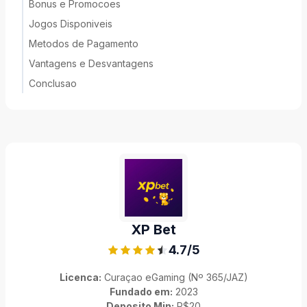
Bonus e Promocoes
Jogos Disponiveis
Metodos de Pagamento
Vantagens e Desvantagens
Conclusao
XP Bet
4.7/5
Licenca:
Curaçao eGaming (Nº 365/JAZ)
Fundado em:
2023
Deposito Min:
R$20