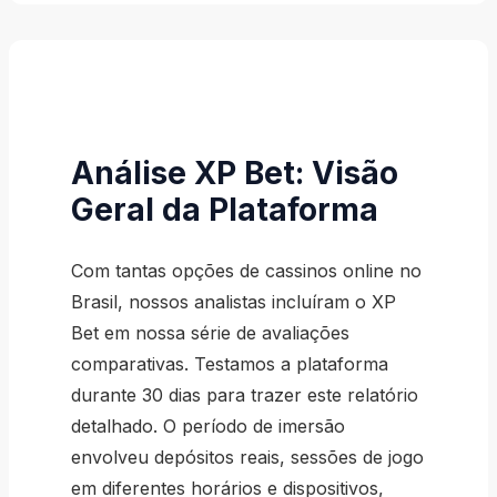
Análise XP Bet: Visão
Geral da Plataforma
Com tantas opções de cassinos online no
Brasil, nossos analistas incluíram o XP
Bet em nossa série de avaliações
comparativas. Testamos a plataforma
durante 30 dias para trazer este relatório
detalhado. O período de imersão
envolveu depósitos reais, sessões de jogo
em diferentes horários e dispositivos,