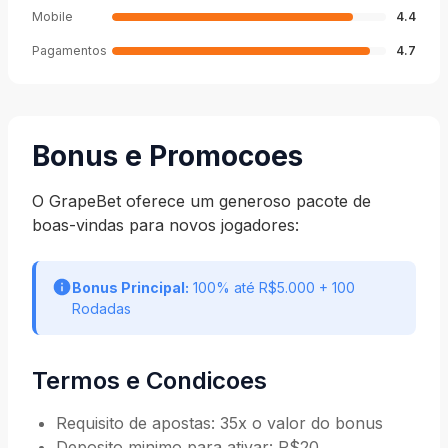
Mobile
4.4
Pagamentos
4.7
Bonus e Promocoes
O GrapeBet oferece um generoso pacote de
boas-vindas para novos jogadores:
Bonus Principal:
100% até R$5.000 + 100
Rodadas
Termos e Condicoes
Requisito de apostas: 35x o valor do bonus
Deposito minimo para ativar: R$20