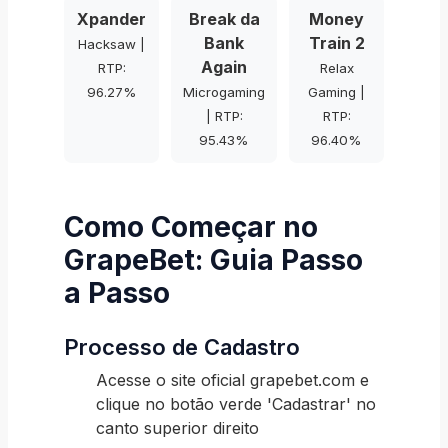
Xpander
Break da
Money
Bank
Train 2
Hacksaw |
Again
RTP:
Relax
96.27%
Microgaming
Gaming |
| RTP:
RTP:
95.43%
96.40%
Como Começar no
GrapeBet: Guia Passo
a Passo
Processo de Cadastro
Acesse o site oficial grapebet.com e
clique no botão verde 'Cadastrar' no
canto superior direito