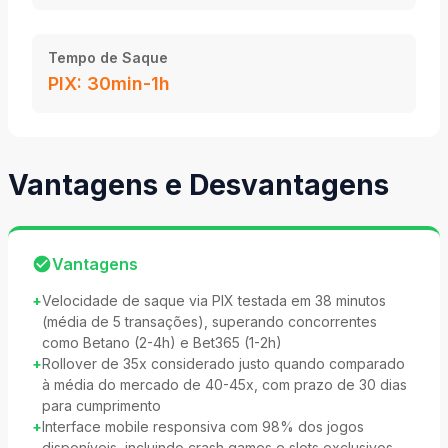
Tempo de Saque
PIX: 30min-1h
Vantagens e Desvantagens
Vantagens
Velocidade de saque via PIX testada em 38 minutos
(média de 5 transações), superando concorrentes
como Betano (2-4h) e Bet365 (1-2h)
Rollover de 35x considerado justo quando comparado
à média do mercado de 40-45x, com prazo de 30 dias
para cumprimento
Interface mobile responsiva com 98% dos jogos
disponíveis, incluindo crash games e slots exclusivos