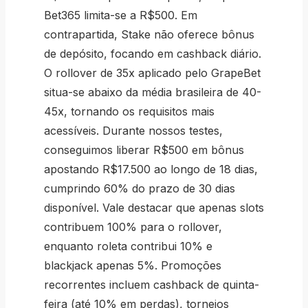
Bet365 limita-se a R$500. Em
contrapartida, Stake não oferece bônus
de depósito, focando em cashback diário.
O rollover de 35x aplicado pelo GrapeBet
situa-se abaixo da média brasileira de 40-
45x, tornando os requisitos mais
acessíveis. Durante nossos testes,
conseguimos liberar R$500 em bônus
apostando R$17.500 ao longo de 18 dias,
cumprindo 60% do prazo de 30 dias
disponível. Vale destacar que apenas slots
contribuem 100% para o rollover,
enquanto roleta contribui 10% e
blackjack apenas 5%. Promoções
recorrentes incluem cashback de quinta-
feira (até 10% em perdas), torneios