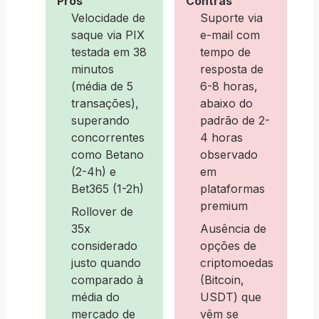
Prós
Contras
Velocidade de
Suporte via
saque via PIX
e-mail com
testada em 38
tempo de
minutos
resposta de
(média de 5
6-8 horas,
transações),
abaixo do
superando
padrão de 2-
concorrentes
4 horas
como Betano
observado
(2-4h) e
em
Bet365 (1-2h)
plataformas
premium
Rollover de
35x
Ausência de
considerado
opções de
justo quando
criptomoedas
comparado à
(Bitcoin,
média do
USDT) que
mercado de
vêm se