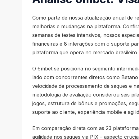
Como parte de nossa atualização anual de rev
melhorias e mudanças na plataforma. Confira
semanas de testes intensivos, nossos especia
financeiras e 8 interações com o suporte par
plataforma que opera no mercado brasileiro 
O 6mbet se posiciona no segmento intermedi
lado com concorrentes diretos como Betano e 
velocidade de processamento de saques e na
metodologia de avaliação considerou seis pil
jogos, estrutura de bônus e promoções, segu
suporte ao cliente, experiência mobile e agi
Em comparação direta com as 23 plataforma
agilidade nos saques via PIX – aspecto crucia