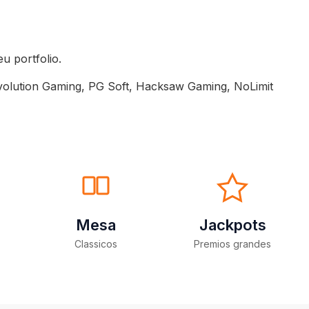
u portfolio.
volution Gaming, PG Soft, Hacksaw Gaming, NoLimit
Mesa
Jackpots
Classicos
Premios grandes