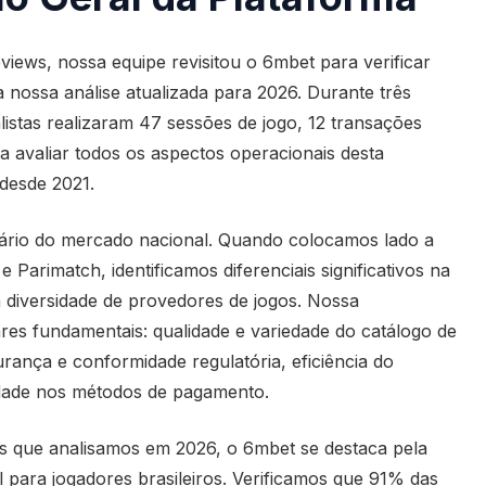
iews, nossa equipe revisitou o 6mbet para verificar
 nossa análise atualizada para 2026. Durante três
listas realizaram 47 sessões de jogo, 12 transações
a avaliar todos os aspectos operacionais desta
desde 2021.
ário do mercado nacional. Quando colocamos lado a
Parimatch, identificamos diferenciais significativos na
 diversidade de provedores de jogos. Nossa
ares fundamentais: qualidade e variedade do catálogo de
rança e conformidade regulatória, eficiência do
lidade nos métodos de pagamento.
s que analisamos em 2026, o 6mbet se destaca pela
l para jogadores brasileiros. Verificamos que 91% das