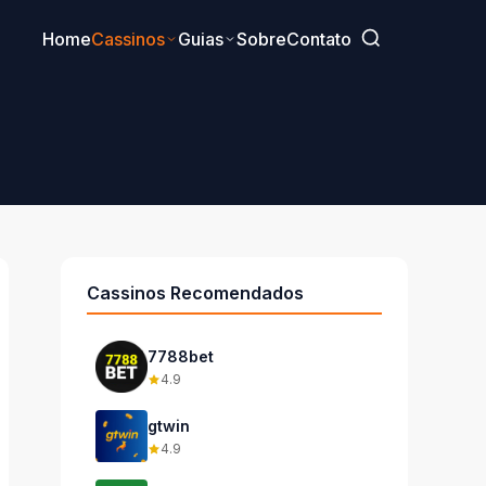
HOT
Home
Cassinos
Guias
Sobre
Contato
Cassinos Recomendados
7788bet
4.9
gtwin
4.9