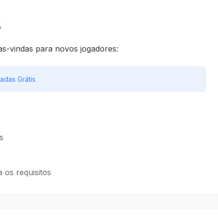
s
s-vindas para novos jogadores:
adas Grátis
s
 os requisitos