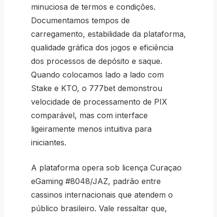
minuciosa de termos e condições.
Documentamos tempos de
carregamento, estabilidade da plataforma,
qualidade gráfica dos jogos e eficiência
dos processos de depósito e saque.
Quando colocamos lado a lado com
Stake e KTO, o 777bet demonstrou
velocidade de processamento de PIX
comparável, mas com interface
ligeiramente menos intuitiva para
iniciantes.
A plataforma opera sob licença Curaçao
eGaming #8048/JAZ, padrão entre
cassinos internacionais que atendem o
público brasileiro. Vale ressaltar que,