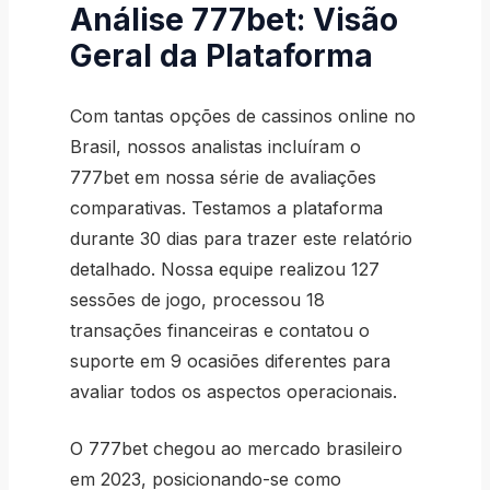
Análise 777bet: Visão
Geral da Plataforma
Com tantas opções de cassinos online no
Brasil, nossos analistas incluíram o
777bet em nossa série de avaliações
comparativas. Testamos a plataforma
durante 30 dias para trazer este relatório
detalhado. Nossa equipe realizou 127
sessões de jogo, processou 18
transações financeiras e contatou o
suporte em 9 ocasiões diferentes para
avaliar todos os aspectos operacionais.
O 777bet chegou ao mercado brasileiro
em 2023, posicionando-se como