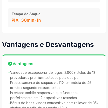
Tempo de Saque
PIX: 30min-1h
Vantagens e Desvantagens
Vantagens
Variedade excepcional de jogos: 2.800+ títulos de 18
provedores premium testados pela equipe
Processamento de saques via PIX em média de 45
minutos segundo nossos testes
Interface mobile responsiva que funcionou
perfeitamente em 12 dispositivos testados
Bônus de boas-vindas competitivo com rollover de 35x,
abaixo da média do mercado (40x)