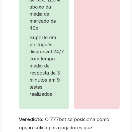
abaixo da
média de
mercado de
40x
Suporte em
português
disponível 24/7
com tempo
médio de
resposta de 3
minutos em 9
testes
realizados
Veredicto:
O 777bet se posiciona como
opção sólida para jogadores que