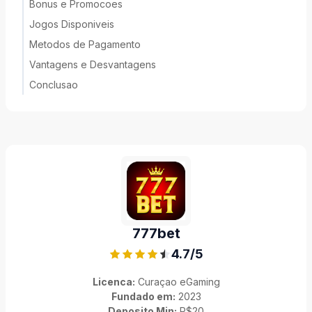
Bonus e Promocoes
Jogos Disponiveis
Metodos de Pagamento
Vantagens e Desvantagens
Conclusao
777bet
4.7/5
Licenca:
Curaçao eGaming
Fundado em:
2023
Deposito Min:
R$20