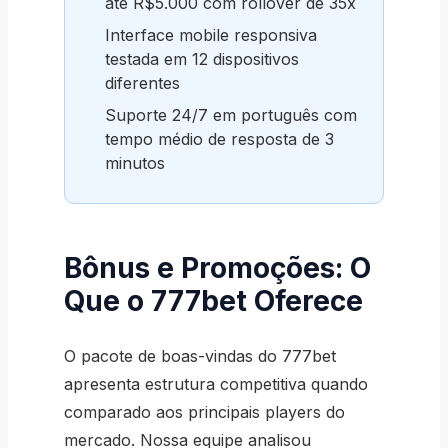
até R$5.000 com rollover de 35x
Interface mobile responsiva
testada em 12 dispositivos
diferentes
Suporte 24/7 em português com
tempo médio de resposta de 3
minutos
Bônus e Promoções: O
Que o 777bet Oferece
O pacote de boas-vindas do 777bet
apresenta estrutura competitiva quando
comparado aos principais players do
mercado. Nossa equipe analisou