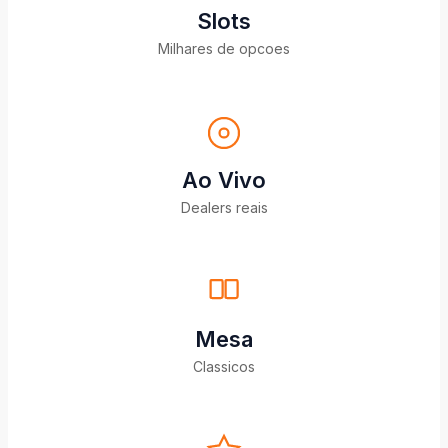
Slots
Milhares de opcoes
Ao Vivo
Dealers reais
Mesa
Classicos