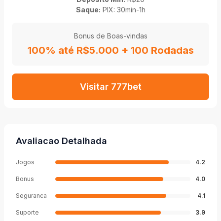
Saque:
PIX: 30min-1h
Bonus de Boas-vindas
100% até R$5.000 + 100 Rodadas
Visitar 777bet
Avaliacao Detalhada
Jogos
4.2
Bonus
4.0
Seguranca
4.1
Suporte
3.9