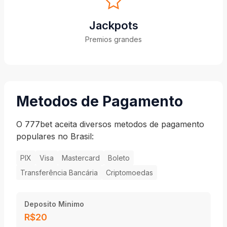
Jackpots
Premios grandes
Metodos de Pagamento
O 777bet aceita diversos metodos de pagamento
populares no Brasil:
PIX
Visa
Mastercard
Boleto
Transferência Bancária
Criptomoedas
Deposito Minimo
R$20