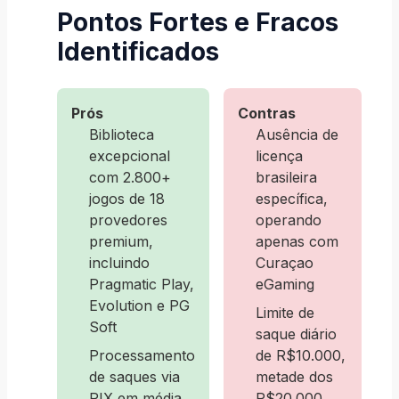
Pontos Fortes e Fracos
Identificados
Prós
Contras
Biblioteca
Ausência de
excepcional
licença
com 2.800+
brasileira
jogos de 18
específica,
provedores
operando
premium,
apenas com
incluindo
Curaçao
Pragmatic Play,
eGaming
Evolution e PG
Limite de
Soft
saque diário
Processamento
de R$10.000,
de saques via
metade dos
PIX em média
R$20.000