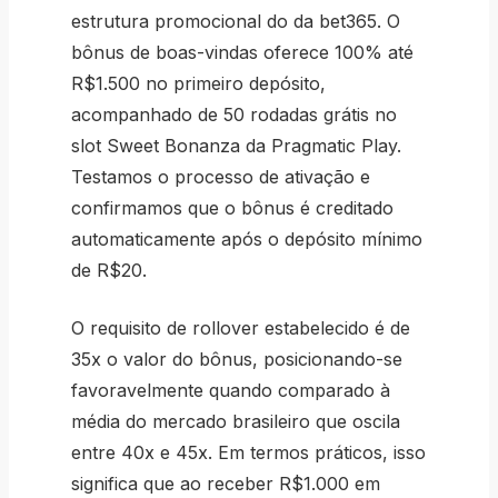
estrutura promocional do da bet365. O
bônus de boas-vindas oferece 100% até
R$1.500 no primeiro depósito,
acompanhado de 50 rodadas grátis no
slot Sweet Bonanza da Pragmatic Play.
Testamos o processo de ativação e
confirmamos que o bônus é creditado
automaticamente após o depósito mínimo
de R$20.
O requisito de rollover estabelecido é de
35x o valor do bônus, posicionando-se
favoravelmente quando comparado à
média do mercado brasileiro que oscila
entre 40x e 45x. Em termos práticos, isso
significa que ao receber R$1.000 em