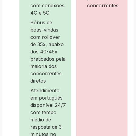
com conexões
concorrentes
4G e 5G
Bônus de
boas-vindas
com rollover
de 35x, abaixo
dos 40-45x
praticados pela
maioria dos
concorrentes
diretos
Atendimento
em português
disponível 24/7
com tempo
médio de
resposta de 3
minutos no