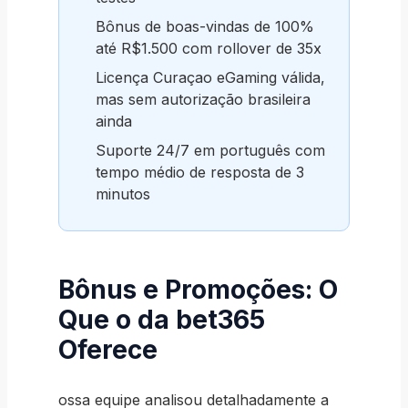
Bônus de boas-vindas de 100%
até R$1.500 com rollover de 35x
Licença Curaçao eGaming válida,
mas sem autorização brasileira
ainda
Suporte 24/7 em português com
tempo médio de resposta de 3
minutos
Bônus e Promoções: O
Que o da bet365
Oferece
ossa equipe analisou detalhadamente a