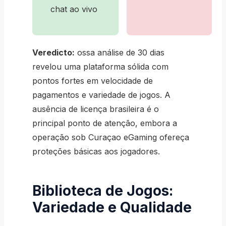
chat ao vivo
Veredicto:
ossa análise de 30 dias
revelou uma plataforma sólida com
pontos fortes em velocidade de
pagamentos e variedade de jogos. A
ausência de licença brasileira é o
principal ponto de atenção, embora a
operação sob Curaçao eGaming ofereça
proteções básicas aos jogadores.
Biblioteca de Jogos:
Variedade e Qualidade