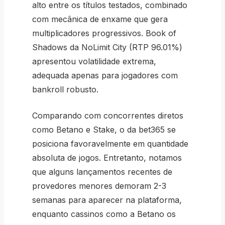
alto entre os títulos testados, combinado
com mecânica de enxame que gera
multiplicadores progressivos. Book of
Shadows da NoLimit City (RTP 96.01%)
apresentou volatilidade extrema,
adequada apenas para jogadores com
bankroll robusto.
Comparando com concorrentes diretos
como Betano e Stake, o da bet365 se
posiciona favoravelmente em quantidade
absoluta de jogos. Entretanto, notamos
que alguns lançamentos recentes de
provedores menores demoram 2-3
semanas para aparecer na plataforma,
enquanto cassinos como a Betano os