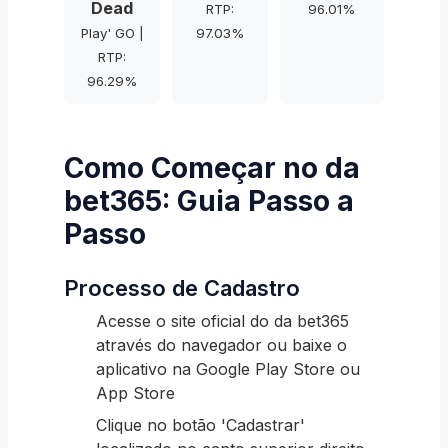
Dead
RTP:
96.01%
Play' GO |
97.03%
RTP:
96.29%
Como Começar no da
bet365: Guia Passo a
Passo
Processo de Cadastro
Acesse o site oficial do da bet365
através do navegador ou baixe o
aplicativo na Google Play Store ou
App Store
Clique no botão 'Cadastrar'