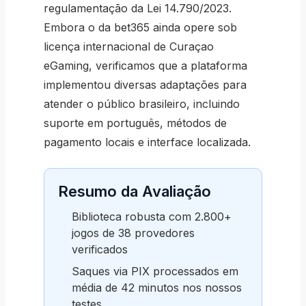
regulamentação da Lei 14.790/2023.
Embora o da bet365 ainda opere sob
licença internacional de Curaçao
eGaming, verificamos que a plataforma
implementou diversas adaptações para
atender o público brasileiro, incluindo
suporte em português, métodos de
pagamento locais e interface localizada.
Resumo da Avaliação
Biblioteca robusta com 2.800+
jogos de 38 provedores
verificados
Saques via PIX processados em
média de 42 minutos nos nossos
testes