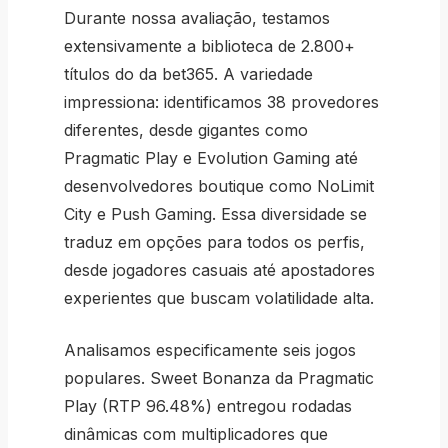
Durante nossa avaliação, testamos
extensivamente a biblioteca de 2.800+
títulos do da bet365. A variedade
impressiona: identificamos 38 provedores
diferentes, desde gigantes como
Pragmatic Play e Evolution Gaming até
desenvolvedores boutique como NoLimit
City e Push Gaming. Essa diversidade se
traduz em opções para todos os perfis,
desde jogadores casuais até apostadores
experientes que buscam volatilidade alta.
Analisamos especificamente seis jogos
populares. Sweet Bonanza da Pragmatic
Play (RTP 96.48%) entregou rodadas
dinâmicas com multiplicadores que