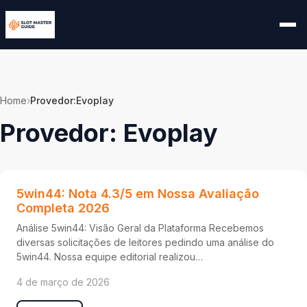
Home
›
Provedor:
Evoplay
Provedor:
Evoplay
5win44: Nota 4.3/5 em Nossa Avaliação
Completa 2026
Análise 5win44: Visão Geral da Plataforma Recebemos
diversas solicitações de leitores pedindo uma análise do
5win44. Nossa equipe editorial realizou…
4 de março de 2026