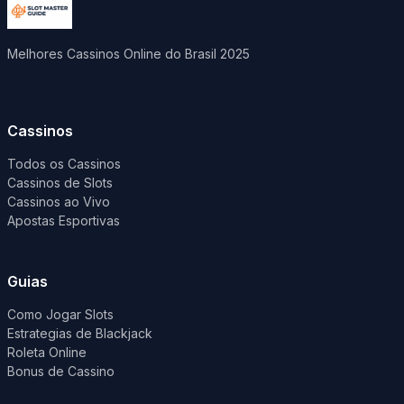
Melhores Cassinos Online do Brasil 2025
Cassinos
Todos os Cassinos
Cassinos de Slots
Cassinos ao Vivo
Apostas Esportivas
Guias
Como Jogar Slots
Estrategias de Blackjack
Roleta Online
Bonus de Cassino