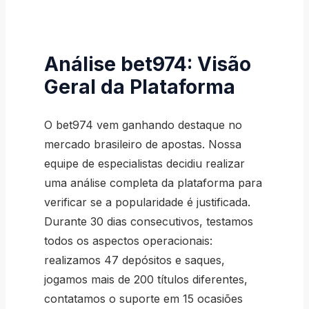
Análise bet974: Visão
Geral da Plataforma
O bet974 vem ganhando destaque no
mercado brasileiro de apostas. Nossa
equipe de especialistas decidiu realizar
uma análise completa da plataforma para
verificar se a popularidade é justificada.
Durante 30 dias consecutivos, testamos
todos os aspectos operacionais:
realizamos 47 depósitos e saques,
jogamos mais de 200 títulos diferentes,
contatamos o suporte em 15 ocasiões