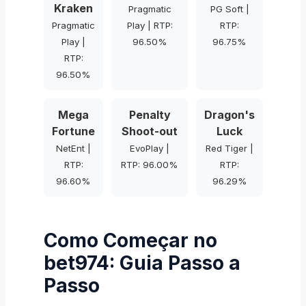
Kraken
Pragmatic
PG Soft |
Pragmatic
Play | RTP:
RTP:
Play |
96.50%
96.75%
RTP:
96.50%
Mega
Penalty
Dragon's
Fortune
Shoot-out
Luck
NetEnt |
EvoPlay |
Red Tiger |
RTP:
RTP: 96.00%
RTP:
96.60%
96.29%
Como Começar no
bet974: Guia Passo a
Passo