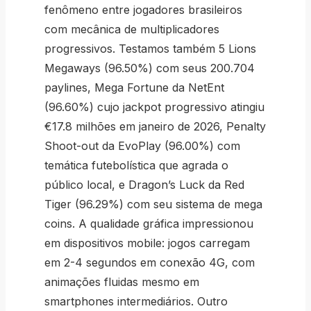
fenômeno entre jogadores brasileiros
com mecânica de multiplicadores
progressivos. Testamos também 5 Lions
Megaways (96.50%) com seus 200.704
paylines, Mega Fortune da NetEnt
(96.60%) cujo jackpot progressivo atingiu
€17.8 milhões em janeiro de 2026, Penalty
Shoot-out da EvoPlay (96.00%) com
temática futebolística que agrada o
público local, e Dragon’s Luck da Red
Tiger (96.29%) com seu sistema de mega
coins. A qualidade gráfica impressionou
em dispositivos mobile: jogos carregam
em 2-4 segundos em conexão 4G, com
animações fluidas mesmo em
smartphones intermediários. Outro