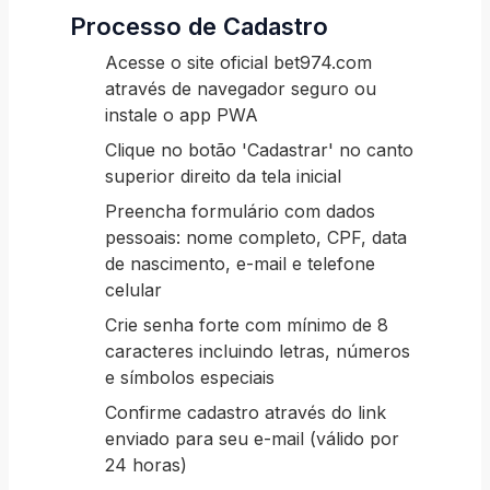
Processo de Cadastro
Acesse o site oficial bet974.com
através de navegador seguro ou
instale o app PWA
Clique no botão 'Cadastrar' no canto
superior direito da tela inicial
Preencha formulário com dados
pessoais: nome completo, CPF, data
de nascimento, e-mail e telefone
celular
Crie senha forte com mínimo de 8
caracteres incluindo letras, números
e símbolos especiais
Confirme cadastro através do link
enviado para seu e-mail (válido por
24 horas)