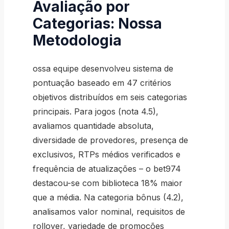
Avaliação por
Categorias: Nossa
Metodologia
ossa equipe desenvolveu sistema de
pontuação baseado em 47 critérios
objetivos distribuídos em seis categorias
principais. Para jogos (nota 4.5),
avaliamos quantidade absoluta,
diversidade de provedores, presença de
exclusivos, RTPs médios verificados e
frequência de atualizações – o bet974
destacou-se com biblioteca 18% maior
que a média. Na categoria bônus (4.2),
analisamos valor nominal, requisitos de
rollover, variedade de promoções