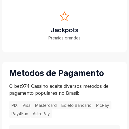
Jackpots
Premios grandes
Metodos de Pagamento
O bet974 Cassino aceita diversos metodos de
pagamento populares no Brasil:
PIX
Visa
Mastercard
Boleto Bancário
PicPay
Pay4Fun
AstroPay