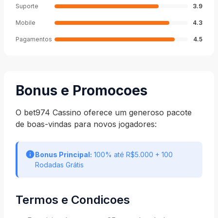
Suporte
3.9
Mobile
4.3
Pagamentos
4.5
Bonus e Promocoes
O bet974 Cassino oferece um generoso pacote
de boas-vindas para novos jogadores:
Bonus Principal:
100% até R$5.000 + 100
Rodadas Grátis
Termos e Condicoes