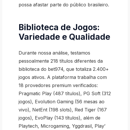
possa afastar parte do público brasileiro.
Biblioteca de Jogos:
Variedade e Qualidade
Durante nossa análise, testamos
pessoalmente 218 títulos diferentes da
biblioteca do bet974, que totaliza 2.400+
jogos ativos. A plataforma trabalha com
18 provedores premium verificados:
Pragmatic Play (487 títulos), PG Soft (312
jogos), Evolution Gaming (56 mesas ao
vivo), NetEnt (198 slots), Red Tiger (167
jogos), EvoPlay (143 títulos), além de
Playtech, Microgaming, Yggdrasil, Play’