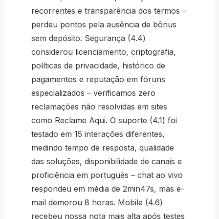
recorrentes e transparência dos termos –
perdeu pontos pela ausência de bônus
sem depósito. Segurança (4.4)
considerou licenciamento, criptografia,
políticas de privacidade, histórico de
pagamentos e reputação em fóruns
especializados – verificamos zero
reclamações não resolvidas em sites
como Reclame Aqui. O suporte (4.1) foi
testado em 15 interações diferentes,
medindo tempo de resposta, qualidade
das soluções, disponibilidade de canais e
proficiência em português – chat ao vivo
respondeu em média de 2min47s, mas e-
mail demorou 8 horas. Mobile (4.6)
recebeu nossa nota mais alta após testes