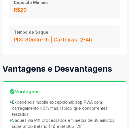
Deposito Minimo
R$20
Tempo de Saque
PIX: 30min-1h | Carteiras: 2-4h
Vantagens e Desvantagens
Vantagens
Experiência mobile excepcional: app PWA com
carregamento 40% mais rápido que concorrentes
testados
Saques via PIX processados em média de 38 minutos,
superando Betano (1h) e Bet365 (2h)