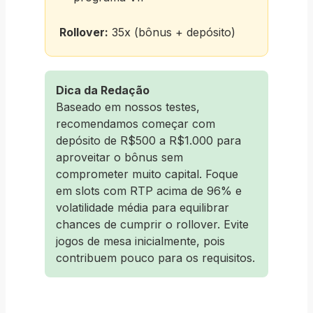
Rollover:
35x (bônus + depósito)
Dica da Redação
Baseado em nossos testes,
recomendamos começar com
depósito de R$500 a R$1.000 para
aproveitar o bônus sem
comprometer muito capital. Foque
em slots com RTP acima de 96% e
volatilidade média para equilibrar
chances de cumprir o rollover. Evite
jogos de mesa inicialmente, pois
contribuem pouco para os requisitos.