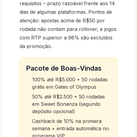
requisitos – prazo razoável frente aos 14
dias de algumas plataformas. Pontos de
atenção: apostas acima de R$50 por
rodada não contam para rollover, e jogos
com RTP superior a 98% são excluídos
da promoção.
Pacote de Boas-Vindas
100% até R$5.000 + 50 rodadas
grátis em Gates of Olympus
50% até R$2.500 + 50 rodadas
em Sweet Bonanza (segundo
depósito opcional)
Cashback de 10% na primeira
semana + entrada automática no
programa VIP