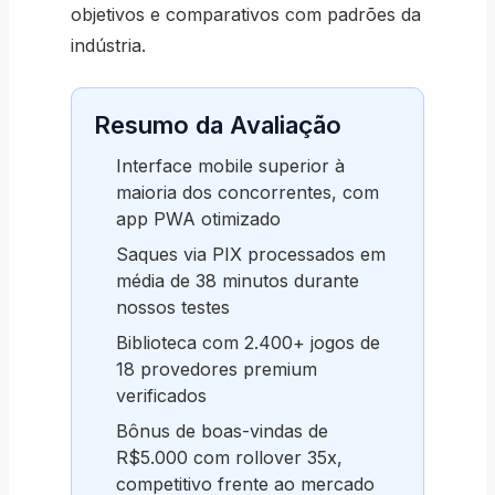
objetivos e comparativos com padrões da
indústria.
Resumo da Avaliação
Interface mobile superior à
maioria dos concorrentes, com
app PWA otimizado
Saques via PIX processados em
média de 38 minutos durante
nossos testes
Biblioteca com 2.400+ jogos de
18 provedores premium
verificados
Bônus de boas-vindas de
R$5.000 com rollover 35x,
competitivo frente ao mercado