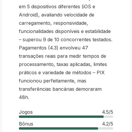
em 5 dispositivos diferentes (iOS e
Android), avaliando velocidade de
carregamento, responsividade,
funcionalidades disponíveis e estabilidade
– superou 9 de 10 concorrentes testados.
Pagamentos (4.3) envolveu 47
transações reais para medir tempos de
processamento, taxas aplicadas, limites
práticos e variedade de métodos – PIX
funcionou perfeitamente, mas
transferências bancárias demoraram
48h.
Jogos
4.5/5
Bônus
4.2/5