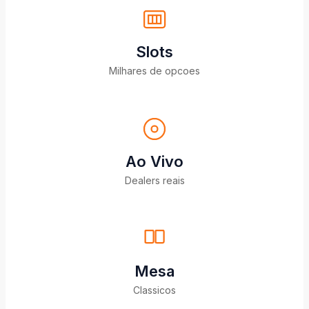
Slots
Milhares de opcoes
Ao Vivo
Dealers reais
Mesa
Classicos