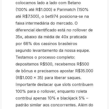
colocamos lado a lado com Betano
(100% até R$1.000) e Parimatch (150%
até R$7.500), o bet974 posiciona-se na
faixa intermediária do mercado. O
diferencial identificado está no rollover de
35x, abaixo da média de 40x praticada
por 68% dos cassinos brasileiros
segundo levantamento da nossa equipe.
Testamos o processo completo:
depositamos R$500, recebemos R$500
de bônus e precisamos apostar R$35.000
(R$1.000 × 35) para liberar saques.
Importante destacar que slots contribuem
100% para o rollover, enquanto roleta
contribui apenas 10% e blackjack 5% –
padrão similar aos concorrentes. Além do