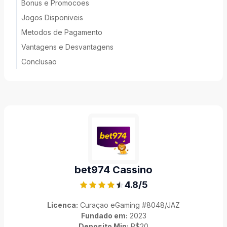
Bonus e Promocoes
Jogos Disponiveis
Metodos de Pagamento
Vantagens e Desvantagens
Conclusao
bet974 Cassino
4.8/5
Licenca:
Curaçao eGaming #8048/JAZ
Fundado em:
2023
Deposito Min:
R$20