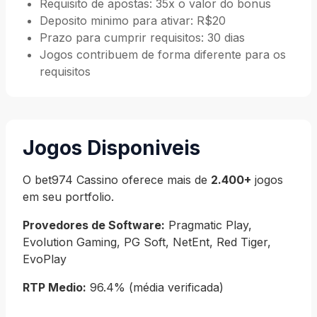
Requisito de apostas: 35x o valor do bonus
Deposito minimo para ativar: R$20
Prazo para cumprir requisitos: 30 dias
Jogos contribuem de forma diferente para os
requisitos
Jogos Disponiveis
O bet974 Cassino oferece mais de
2.400+
jogos
em seu portfolio.
Provedores de Software:
Pragmatic Play,
Evolution Gaming, PG Soft, NetEnt, Red Tiger,
EvoPlay
RTP Medio:
96.4% (média verificada)