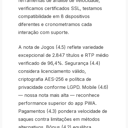
ferramentas de análise de velocidade,
verificamos certificados SSL, testamos
compatibilidade em 8 dispositivos
diferentes e cronometramos cada
interação com suporte.
A nota de Jogos (4.5) reflete variedade
excepcional de 2.847 títulos e RTP médio
verificado de 96,4%. Segurança (4.4)
considera licenciamento válido,
criptografia AES-256 e política de
privacidade conforme LGPD. Mobile (4.6)
— nossa nota mais alta — reconhece
performance superior do app PWA.
Pagamentos (4.3) pondera velocidade de
saques contra limitações em métodos
alternativos. Bônus (4.2) equilibra