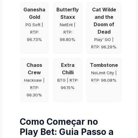
Ganesha
Butterfly
Cat Wilde
Gold
Staxx
and the
Doom of
PG Soft |
NetEnt |
Dead
RTP:
RTP:
96.73%
96.80%
Play' GO |
RTP: 96.29%
Chaos
Extra
Tombstone
Crew
Chilli
NoLimit City |
Hacksaw |
BTG | RTP:
RTP: 96.08%
RTP:
96.15%
96.30%
Como Começar no
Play Bet: Guia Passo a