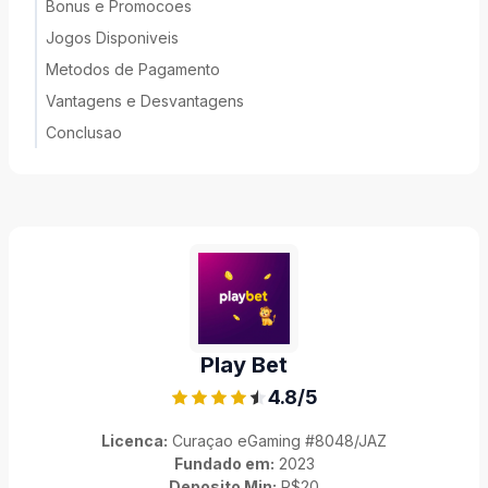
Bonus e Promocoes
Jogos Disponiveis
Metodos de Pagamento
Vantagens e Desvantagens
Conclusao
Play Bet
4.8/5
Licenca:
Curaçao eGaming #8048/JAZ
Fundado em:
2023
Deposito Min:
R$20