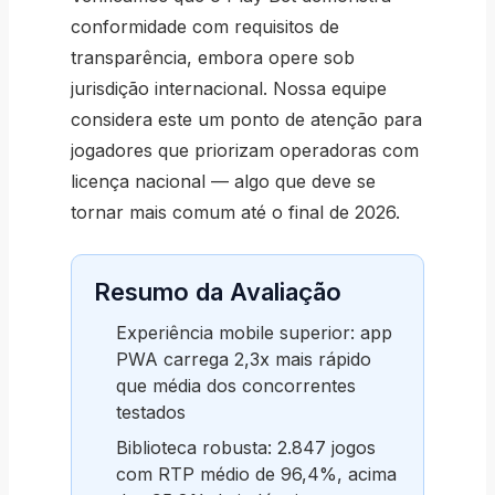
conformidade com requisitos de
transparência, embora opere sob
jurisdição internacional. Nossa equipe
considera este um ponto de atenção para
jogadores que priorizam operadoras com
licença nacional — algo que deve se
tornar mais comum até o final de 2026.
Resumo da Avaliação
Experiência mobile superior: app
PWA carrega 2,3x mais rápido
que média dos concorrentes
testados
Biblioteca robusta: 2.847 jogos
com RTP médio de 96,4%, acima