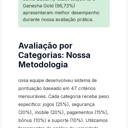
Ganesha Gold (96,73%)
apresentaram melhor desempenho
durante nossa avaliação prática.
Avaliação por
Categorias: Nossa
Metodologia
ossa equipe desenvolveu sistema de
pontuação baseado em 47 critérios
mensuráveis. Cada categoria recebe peso
específico: jogos (25%), segurança
(20%), mobile (20%), pagamentos (15%),
bônus (10%) e suporte (10%). Utilizamos