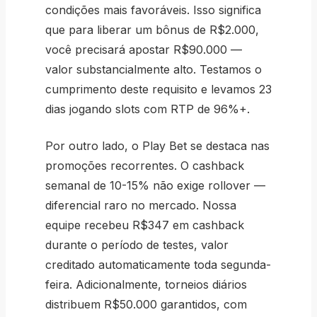
condições mais favoráveis. Isso significa
que para liberar um bônus de R$2.000,
você precisará apostar R$90.000 —
valor substancialmente alto. Testamos o
cumprimento deste requisito e levamos 23
dias jogando slots com RTP de 96%+.
Por outro lado, o Play Bet se destaca nas
promoções recorrentes. O cashback
semanal de 10-15% não exige rollover —
diferencial raro no mercado. Nossa
equipe recebeu R$347 em cashback
durante o período de testes, valor
creditado automaticamente toda segunda-
feira. Adicionalmente, torneios diários
distribuem R$50.000 garantidos, com