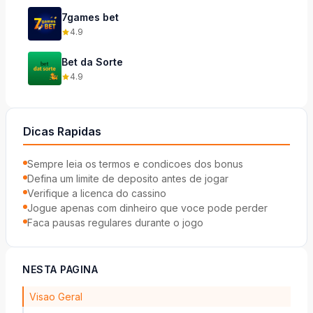
7games bet
4.9
Bet da Sorte
4.9
Dicas Rapidas
Sempre leia os termos e condicoes dos bonus
Defina um limite de deposito antes de jogar
Verifique a licenca do cassino
Jogue apenas com dinheiro que voce pode perder
Faca pausas regulares durante o jogo
NESTA PAGINA
Visao Geral