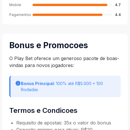
Mobile
4.7
Pagamentos
4.4
Bonus e Promocoes
O Play Bet oferece um generoso pacote de boas-
vindas para novos jogadores:
Bonus Principal:
100% até R$5.000 + 100
Rodadas
Termos e Condicoes
Requisito de apostas: 35x o valor do bonus
Deposito minimo para ativar: R$20