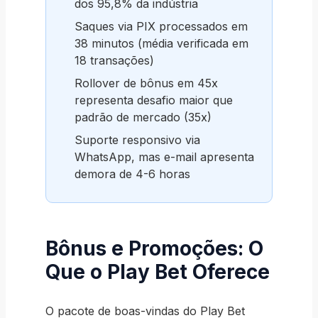
dos 95,8% da indústria
Saques via PIX processados em
38 minutos (média verificada em
18 transações)
Rollover de bônus em 45x
representa desafio maior que
padrão de mercado (35x)
Suporte responsivo via
WhatsApp, mas e-mail apresenta
demora de 4-6 horas
Bônus e Promoções: O
Que o Play Bet Oferece
O pacote de boas-vindas do Play Bet