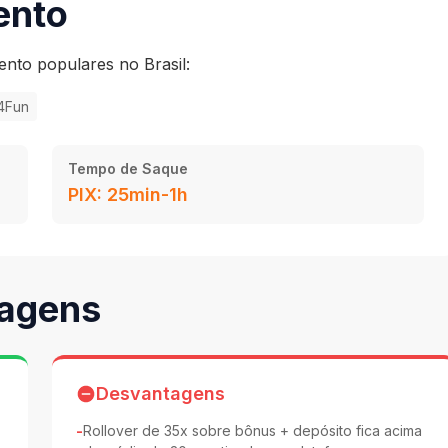
ento
nto populares no Brasil:
4Fun
Tempo de Saque
PIX: 25min-1h
tagens
Desvantagens
Rollover de 35x sobre bônus + depósito fica acima