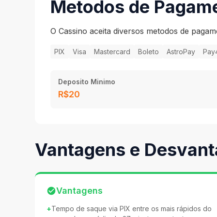
Metodos de Pagam
O Cassino aceita diversos metodos de pagame
PIX
Visa
Mastercard
Boleto
AstroPay
Pay
Deposito Minimo
R$20
Vantagens e Desvan
Vantagens
Tempo de saque via PIX entre os mais rápidos do