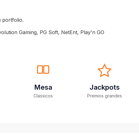
portfolio.
volution Gaming, PG Soft, NetEnt, Play'n GO
Mesa
Jackpots
Classicos
Premios grandes