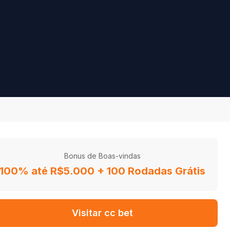
Bonus de Boas-vindas
100% até R$5.000 + 100 Rodadas Grátis
Visitar cc bet