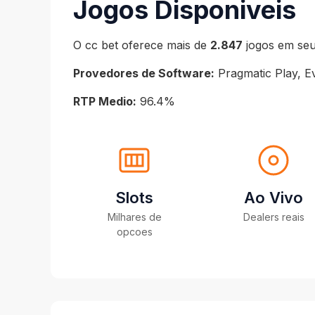
Jogos Disponiveis
O cc bet oferece mais de
2.847
jogos em seu 
Provedores de Software:
Pragmatic Play, E
RTP Medio:
96.4%
Slots
Ao Vivo
Milhares de
Dealers reais
opcoes