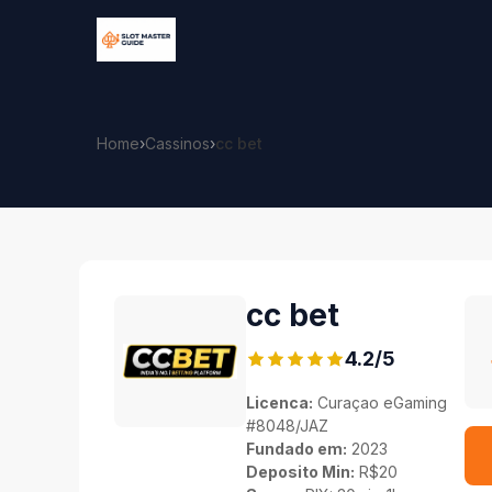
Home
›
Cassinos
›
cc bet
cc bet
4.2/5
Licenca:
Curaçao eGaming
#8048/JAZ
Fundado em:
2023
Deposito Min:
R$20