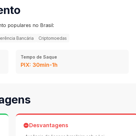
ento
to populares no Brasil:
erência Bancária
Criptomoedas
Tempo de Saque
PIX: 30min-1h
tagens
Desvantagens