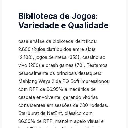
Biblioteca de Jogos:
Variedade e Qualidade
ossa análise da biblioteca identificou
2.800 títulos distribuídos entre slots
(2.100), jogos de mesa (350), cassino ao
vivo (280) e crash games (70). Testamos
pessoalmente os principais destaques:
Mahjong Ways 2 da PG Soft impressionou
com RTP de 96.95% e mecânica de
cascata envolvente, gerando vitórias
consistentes em sessões de 200 rodadas.
Starburst da NetEnt, clássico com
96.09% de RTP, mantém apelo visual e