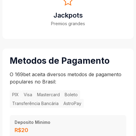
Jackpots
Premios grandes
Metodos de Pagamento
O 169bet aceita diversos metodos de pagamento
populares no Brasil:
PIX
Visa
Mastercard
Boleto
Transferência Bancária
AstroPay
Deposito Minimo
R$20