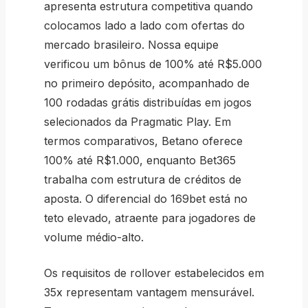
apresenta estrutura competitiva quando
colocamos lado a lado com ofertas do
mercado brasileiro. Nossa equipe
verificou um bônus de 100% até R$5.000
no primeiro depósito, acompanhado de
100 rodadas grátis distribuídas em jogos
selecionados da Pragmatic Play. Em
termos comparativos, Betano oferece
100% até R$1.000, enquanto Bet365
trabalha com estrutura de créditos de
aposta. O diferencial do 169bet está no
teto elevado, atraente para jogadores de
volume médio-alto.
Os requisitos de rollover estabelecidos em
35x representam vantagem mensurável.