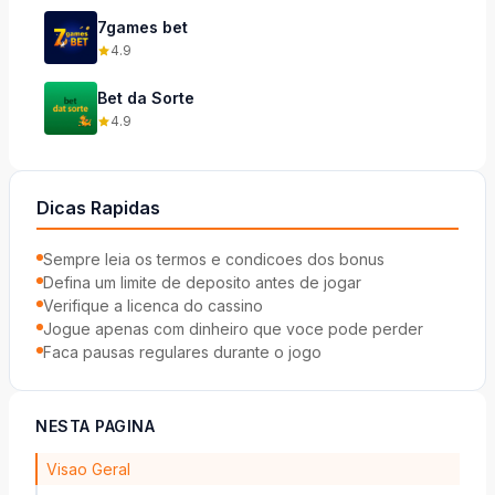
7games bet
4.9
Bet da Sorte
4.9
Dicas Rapidas
Sempre leia os termos e condicoes dos bonus
Defina um limite de deposito antes de jogar
Verifique a licenca do cassino
Jogue apenas com dinheiro que voce pode perder
Faca pausas regulares durante o jogo
NESTA PAGINA
Visao Geral