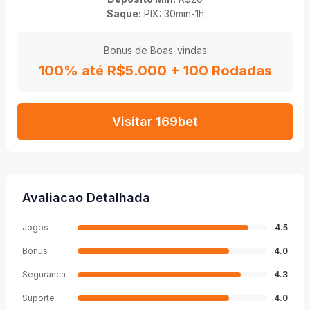
Saque:
PIX: 30min-1h
Bonus de Boas-vindas
100% até R$5.000 + 100 Rodadas
Visitar 169bet
Avaliacao Detalhada
Jogos
4.5
Bonus
4.0
Seguranca
4.3
Suporte
4.0