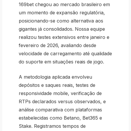
169bet chegou ao mercado brasileiro em
um momento de expansão regulatória,
posicionando-se como alternativa aos
gigantes já consolidados. Nossa equipe
realizou testes extensivos entre janeiro e
fevereiro de 2026, avaliando desde
velocidade de carregamento até qualidade
do suporte em situações reais de jogo.
A metodologia aplicada envolveu
depósitos e saques reais, testes de
responsividade mobile, verificação de
RTPs declarados versus observados, e
análise comparativa com plataformas
estabelecidas como Betano, Bet365 e
Stake. Registramos tempos de