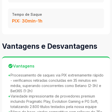
Tempo de Saque
PIX: 30min-1h
Vantagens e Desvantagens
Vantagens
Processamento de saques via PIX extremamente rápido
- verificamos retiradas concluídas em 35 minutos em
média, superando concorrentes como Betano (2-3h) e
Bet365 (1-2h)
Variedade impressionante de provedores premium
incluindo Pragmatic Play, Evolution Gaming e PG Soft,
totalizando 2.800 títulos testados pela nossa equipe
Bônus de boas-vindas competitivo com rollover de 35x,