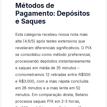
Métodos de
Pagamento: Depósitos
e Saques
Esta categoria recebeu nossa nota mais
alta (4.6/5) após testes extensivos que
revelaram diferenciais significativos. O PIX
se consolidou como método preferencial,
processando depósitos instantaneamente
e saques em média de 35 minutos –
cronometramos 12 retiradas entre R$500
e R$3.000, com a mais rápida concluída
em 28 minutos e a mais lenta em 52
minutos. Em comparação direta, Betano
processa saques PIX em 2-3 horas,