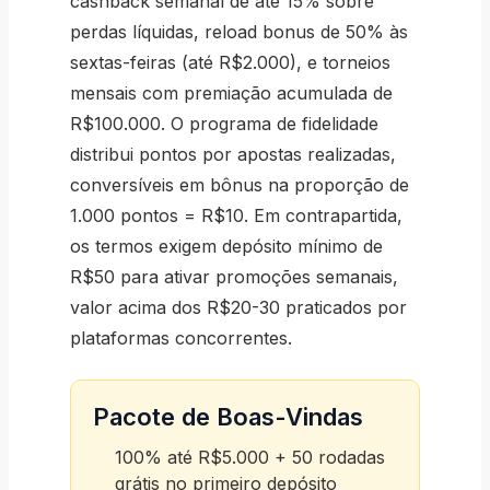
cashback semanal de até 15% sobre
perdas líquidas, reload bonus de 50% às
sextas-feiras (até R$2.000), e torneios
mensais com premiação acumulada de
R$100.000. O programa de fidelidade
distribui pontos por apostas realizadas,
conversíveis em bônus na proporção de
1.000 pontos = R$10. Em contrapartida,
os termos exigem depósito mínimo de
R$50 para ativar promoções semanais,
valor acima dos R$20-30 praticados por
plataformas concorrentes.
Pacote de Boas-Vindas
100% até R$5.000 + 50 rodadas
grátis no primeiro depósito