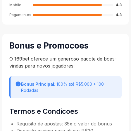
Mobile
4.3
Pagamentos
4.3
Bonus e Promocoes
O 169bet oferece um generoso pacote de boas-
vindas para novos jogadores:
Bonus Principal:
100% até R$5.000 + 100
Rodadas
Termos e Condicoes
Requisito de apostas: 35x o valor do bonus
Deposito minimo para ativar: R$20