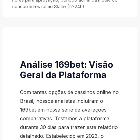
concorrentes como Stake (12-24h)
Análise 169bet: Visão
Geral da Plataforma
Com tantas opções de cassinos online no
Brasil, nossos analistas incluíram o
169bet em nossa série de avaliações
comparativas. Testamos a plataforma
durante 30 dias para trazer este relatório
detalhado. Estabelecido em 2023, o