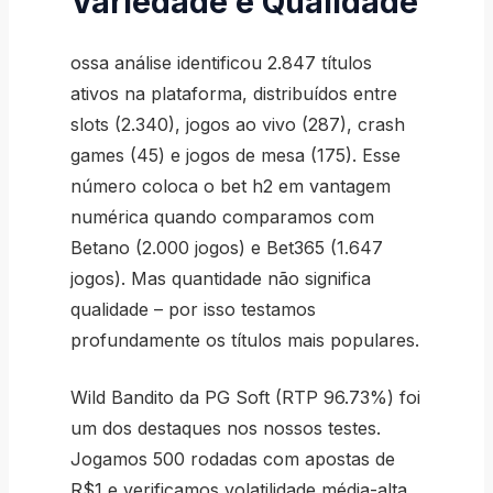
Variedade e Qualidade
ossa análise identificou 2.847 títulos
ativos na plataforma, distribuídos entre
slots (2.340), jogos ao vivo (287), crash
games (45) e jogos de mesa (175). Esse
número coloca o bet h2 em vantagem
numérica quando comparamos com
Betano (2.000 jogos) e Bet365 (1.647
jogos). Mas quantidade não significa
qualidade – por isso testamos
profundamente os títulos mais populares.
Wild Bandito da PG Soft (RTP 96.73%) foi
um dos destaques nos nossos testes.
Jogamos 500 rodadas com apostas de
R$1 e verificamos volatilidade média-alta,