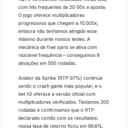
com hits frequentes de 20-50x a aposta.
O jogo oferece multiplicadores
progressivos que chegam a 10.000x,
embora não tenhamos atingido esse
máximo durante nossos testes. A
mecânica de free spins se ativa com
razoável frequência – conseguimos 8
ativações em 500 rodadas.
Aviator da Spribe (RTP 97%) continua
sendo o crash game mais popular, e o
bet h2 oferece a versão oficial com
multiplicadores verificados. Testamos 200
rodadas e confirmamos que o RTP
declarado condiz com os resultados:
nossa taxa de retorno ficou em 96.8%,