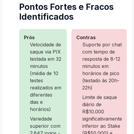
Pontos Fortes e Fracos
Identificados
Prós
Contras
Velocidade de
Suporte por chat
saque via PIX
com tempo de
testada em 32
resposta de 8-12
minutos
minutos em
(média de 10
horários de pico
testes
(testado às 20h-
realizados em
22h)
diferentes
Limite de saque
dias e
diário de
horários)
R$10.000
Variedade
significativamente
superior com
inferior ao Stake
2.847 jogos -
(R$50.000) e