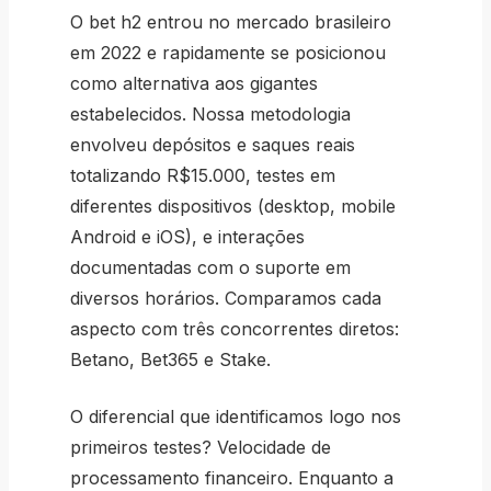
O bet h2 entrou no mercado brasileiro
em 2022 e rapidamente se posicionou
como alternativa aos gigantes
estabelecidos. Nossa metodologia
envolveu depósitos e saques reais
totalizando R$15.000, testes em
diferentes dispositivos (desktop, mobile
Android e iOS), e interações
documentadas com o suporte em
diversos horários. Comparamos cada
aspecto com três concorrentes diretos:
Betano, Bet365 e Stake.
O diferencial que identificamos logo nos
primeiros testes? Velocidade de
processamento financeiro. Enquanto a