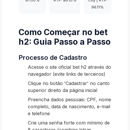
97.00%
RTP: 96.10%
City | RTP:
96.11%
Como Começar no bet
h2: Guia Passo a Passo
Processo de Cadastro
Acesse o site oficial bet h2 através do
navegador (evite links de terceiros)
Clique no botão 'Cadastrar' no canto
superior direito da página inicial
Preencha dados pessoais: CPF, nome
completo, data de nascimento, e-mail
e telefone
Crie uma senha forte com mínimo de
8 caracteres (combine letras,