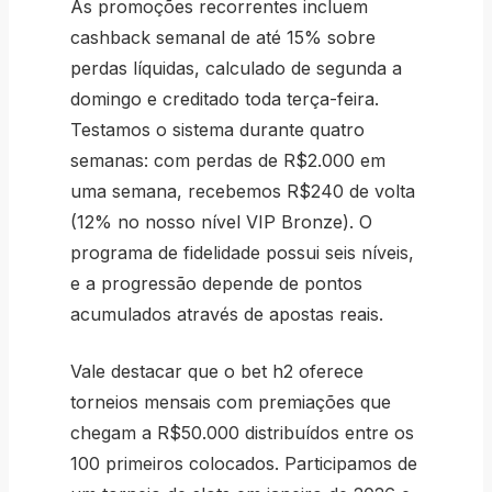
As promoções recorrentes incluem
cashback semanal de até 15% sobre
perdas líquidas, calculado de segunda a
domingo e creditado toda terça-feira.
Testamos o sistema durante quatro
semanas: com perdas de R$2.000 em
uma semana, recebemos R$240 de volta
(12% no nosso nível VIP Bronze). O
programa de fidelidade possui seis níveis,
e a progressão depende de pontos
acumulados através de apostas reais.
Vale destacar que o bet h2 oferece
torneios mensais com premiações que
chegam a R$50.000 distribuídos entre os
100 primeiros colocados. Participamos de