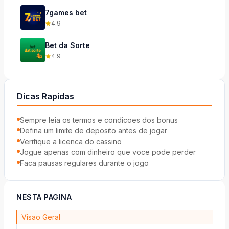
7games bet
4.9
Bet da Sorte
4.9
Dicas Rapidas
Sempre leia os termos e condicoes dos bonus
Defina um limite de deposito antes de jogar
Verifique a licenca do cassino
Jogue apenas com dinheiro que voce pode perder
Faca pausas regulares durante o jogo
NESTA PAGINA
Visao Geral