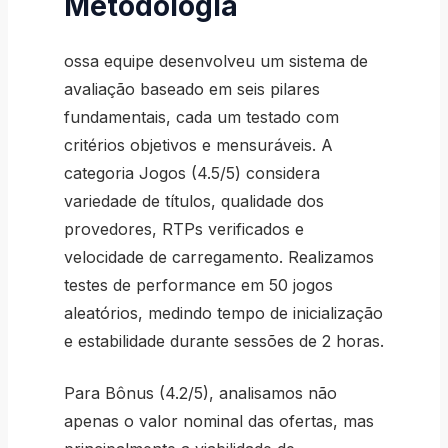
Metodologia
ossa equipe desenvolveu um sistema de
avaliação baseado em seis pilares
fundamentais, cada um testado com
critérios objetivos e mensuráveis. A
categoria Jogos (4.5/5) considera
variedade de títulos, qualidade dos
provedores, RTPs verificados e
velocidade de carregamento. Realizamos
testes de performance em 50 jogos
aleatórios, medindo tempo de inicialização
e estabilidade durante sessões de 2 horas.
Para Bônus (4.2/5), analisamos não
apenas o valor nominal das ofertas, mas