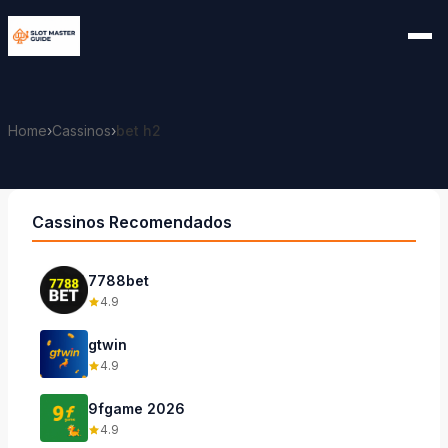
HOT
Home
›
Cassinos
›
bet h2
Cassinos Recomendados
7788bet
4.9
gtwin
4.9
9fgame 2026
4.9