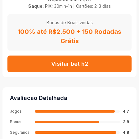
Saque:
PIX: 30min-1h | Cartões: 2-3 dias
Bonus de Boas-vindas
100% até R$2.500 + 150 Rodadas
Grátis
Visitar bet h2
Avaliacao Detalhada
Jogos
4.7
Bonus
3.8
Seguranca
4.8