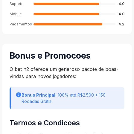
Suporte
4.0
Mobile
4.0
Pagamentos
4.2
Bonus e Promocoes
O bet h2 oferece um generoso pacote de boas-
vindas para novos jogadores:
Bonus Principal:
100% até R$2.500 + 150
Rodadas Grátis
Termos e Condicoes