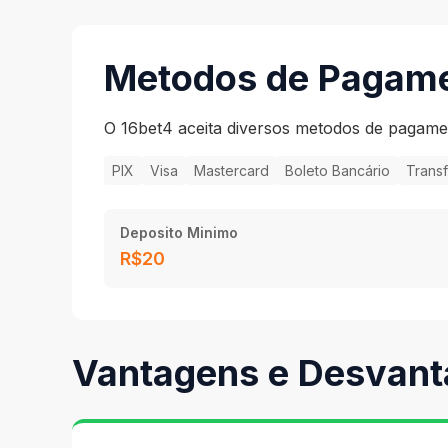
Metodos de Pagam
O 16bet4 aceita diversos metodos de pagamen
PIX
Visa
Mastercard
Boleto Bancário
Transf
Deposito Minimo
R$20
Vantagens e Desvan