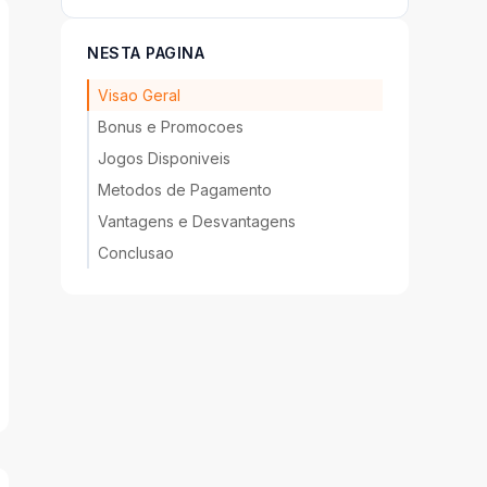
NESTA PAGINA
Visao Geral
Bonus e Promocoes
Jogos Disponiveis
Metodos de Pagamento
Vantagens e Desvantagens
Conclusao