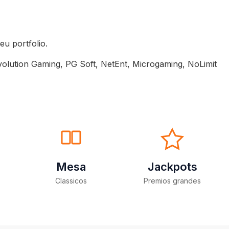
u portfolio.
volution Gaming, PG Soft, NetEnt, Microgaming, NoLimit
Mesa
Jackpots
Classicos
Premios grandes