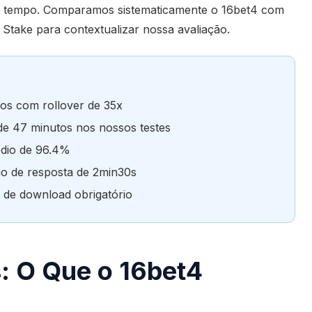
 de tempo. Comparamos sistematicamente o 16bet4 com
Stake para contextualizar nossa avaliação.
tos com rollover de 35x
e 47 minutos nos nossos testes
édio de 96.4%
o de resposta de 2min30s
e de download obrigatório
: O Que o 16bet4