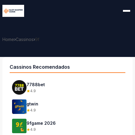
HOT
Home
›
Cassinos
›
9f
Cassinos Recomendados
7788bet
4.9
gtwin
4.9
9fgame 2026
4.9