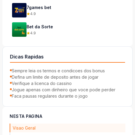
7games bet
4.9
Bet da Sorte
4.9
Dicas Rapidas
Sempre leia os termos e condicoes dos bonus
Defina um limite de deposito antes de jogar
Verifique a licenca do cassino
Jogue apenas com dinheiro que voce pode perder
Faca pausas regulares durante o jogo
NESTA PAGINA
Visao Geral