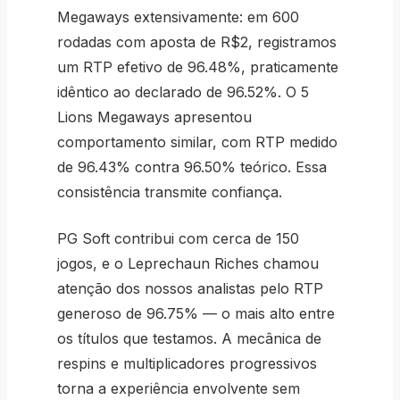
Megaways extensivamente: em 600
rodadas com aposta de R$2, registramos
um RTP efetivo de 96.48%, praticamente
idêntico ao declarado de 96.52%. O 5
Lions Megaways apresentou
comportamento similar, com RTP medido
de 96.43% contra 96.50% teórico. Essa
consistência transmite confiança.
PG Soft contribui com cerca de 150
jogos, e o Leprechaun Riches chamou
atenção dos nossos analistas pelo RTP
generoso de 96.75% — o mais alto entre
os títulos que testamos. A mecânica de
respins e multiplicadores progressivos
torna a experiência envolvente sem