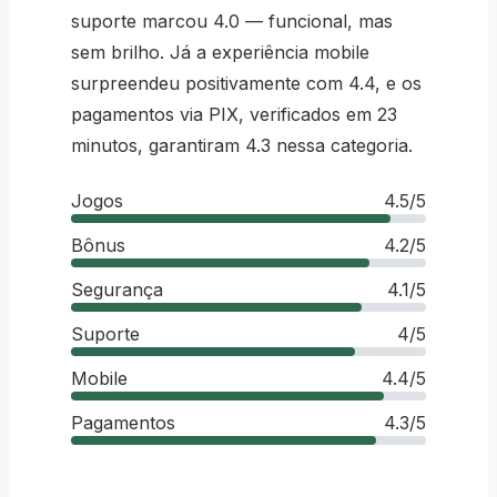
suporte marcou 4.0 — funcional, mas
sem brilho. Já a experiência mobile
surpreendeu positivamente com 4.4, e os
pagamentos via PIX, verificados em 23
minutos, garantiram 4.3 nessa categoria.
Jogos
4.5/5
Bônus
4.2/5
Segurança
4.1/5
Suporte
4/5
Mobile
4.4/5
Pagamentos
4.3/5