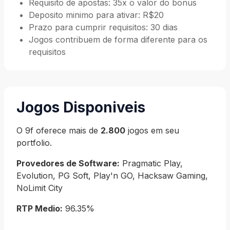
Requisito de apostas: 35x o valor do bonus
Deposito minimo para ativar: R$20
Prazo para cumprir requisitos: 30 dias
Jogos contribuem de forma diferente para os
requisitos
Jogos Disponiveis
O 9f oferece mais de
2.800
jogos em seu
portfolio.
Provedores de Software:
Pragmatic Play,
Evolution, PG Soft, Play'n GO, Hacksaw Gaming,
NoLimit City
RTP Medio:
96.35%