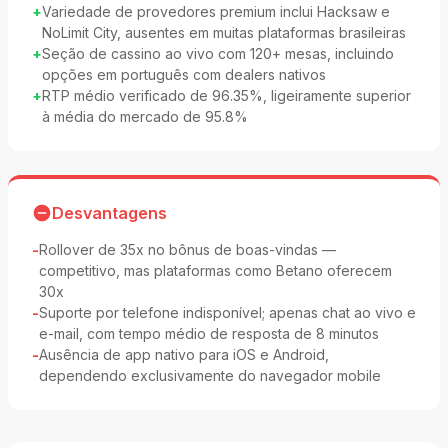
Variedade de provedores premium inclui Hacksaw e
NoLimit City, ausentes em muitas plataformas brasileiras
Seção de cassino ao vivo com 120+ mesas, incluindo
opções em português com dealers nativos
RTP médio verificado de 96.35%, ligeiramente superior
à média do mercado de 95.8%
Desvantagens
Rollover de 35x no bônus de boas-vindas —
competitivo, mas plataformas como Betano oferecem
30x
Suporte por telefone indisponível; apenas chat ao vivo e
e-mail, com tempo médio de resposta de 8 minutos
Ausência de app nativo para iOS e Android,
dependendo exclusivamente do navegador mobile