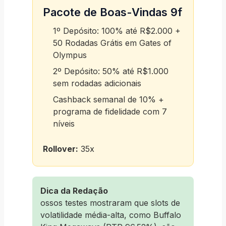
Pacote de Boas-Vindas 9f
1º Depósito: 100% até R$2.000 +
50 Rodadas Grátis em Gates of
Olympus
2º Depósito: 50% até R$1.000
sem rodadas adicionais
Cashback semanal de 10% +
programa de fidelidade com 7
níveis
Rollover:
35x
Dica da Redação
ossos testes mostraram que slots de
volatilidade média-alta, como Buffalo