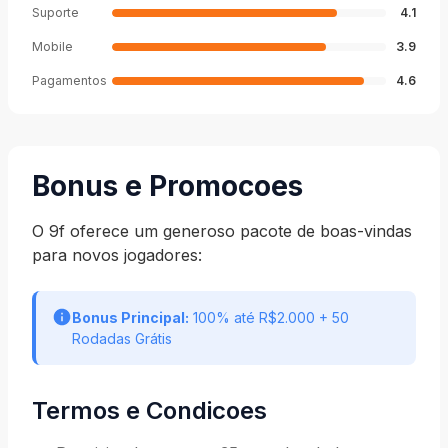
Suporte
4.1
Mobile
3.9
Pagamentos
4.6
Bonus e Promocoes
O 9f oferece um generoso pacote de boas-vindas
para novos jogadores:
Bonus Principal:
100% até R$2.000 + 50
Rodadas Grátis
Termos e Condicoes