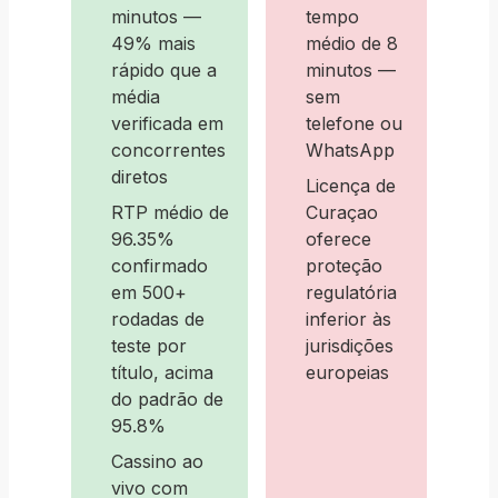
minutos —
tempo
49% mais
médio de 8
rápido que a
minutos —
média
sem
verificada em
telefone ou
concorrentes
WhatsApp
diretos
Licença de
RTP médio de
Curaçao
96.35%
oferece
confirmado
proteção
em 500+
regulatória
rodadas de
inferior às
teste por
jurisdições
título, acima
europeias
do padrão de
95.8%
Cassino ao
vivo com