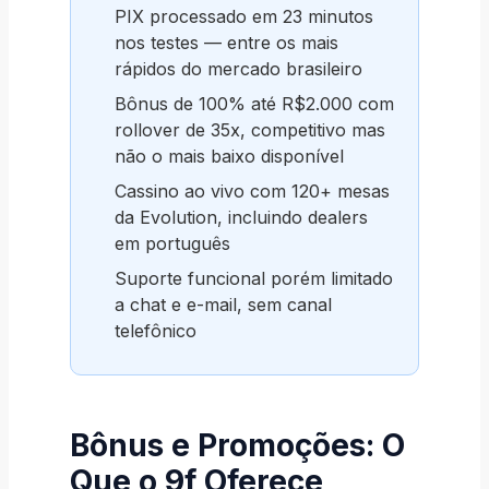
PIX processado em 23 minutos
nos testes — entre os mais
rápidos do mercado brasileiro
Bônus de 100% até R$2.000 com
rollover de 35x, competitivo mas
não o mais baixo disponível
Cassino ao vivo com 120+ mesas
da Evolution, incluindo dealers
em português
Suporte funcional porém limitado
a chat e e-mail, sem canal
telefônico
Bônus e Promoções: O
Que o 9f Oferece