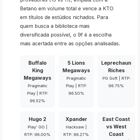
Betano em volume total e vence a KTO
em títulos de estúdios nichados. Para
quem busca a biblioteca mais
diversificada possível, o 9f é a escolha
mais acertada entre as opções analisadas.
Buffalo
5 Lions
Leprechaun
King
Megaways
Riches
Megaways
Pragmatic
PG Soft | RTP:
Pragmatic
Play | RTP:
96.75%
Play | RTP:
96.50%
96.52%
Hugo 2
Xpander
East Coast
vs West
Play' GO |
Hacksaw |
Coast
RTP: 96.00%
RTP: 96.27%