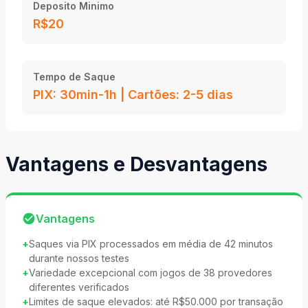
Deposito Minimo
R$20
Tempo de Saque
PIX: 30min-1h | Cartões: 2-5 dias
Vantagens e Desvantagens
Vantagens
Saques via PIX processados em média de 42 minutos
durante nossos testes
Variedade excepcional com jogos de 38 provedores
diferentes verificados
Limites de saque elevados: até R$50.000 por transação