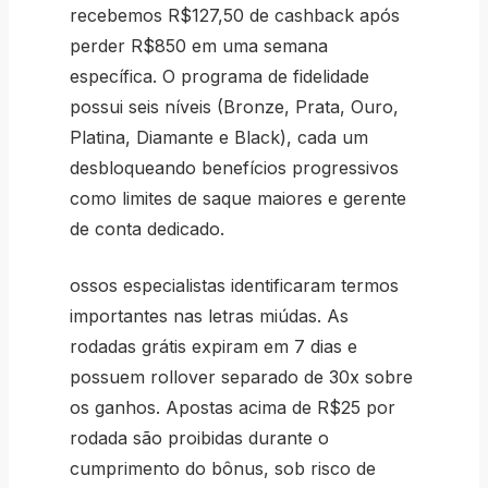
recebemos R$127,50 de cashback após
perder R$850 em uma semana
específica. O programa de fidelidade
possui seis níveis (Bronze, Prata, Ouro,
Platina, Diamante e Black), cada um
desbloqueando benefícios progressivos
como limites de saque maiores e gerente
de conta dedicado.
ossos especialistas identificaram termos
importantes nas letras miúdas. As
rodadas grátis expiram em 7 dias e
possuem rollover separado de 30x sobre
os ganhos. Apostas acima de R$25 por
rodada são proibidas durante o
cumprimento do bônus, sob risco de