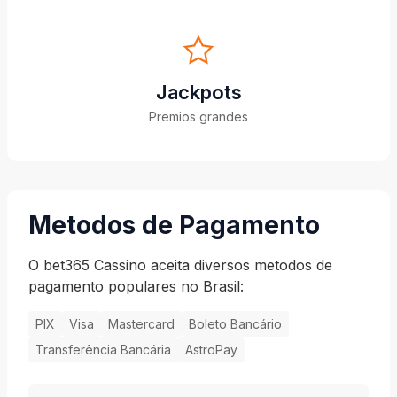
Jackpots
Premios grandes
Metodos de Pagamento
O bet365 Cassino aceita diversos metodos de
pagamento populares no Brasil:
PIX
Visa
Mastercard
Boleto Bancário
Transferência Bancária
AstroPay