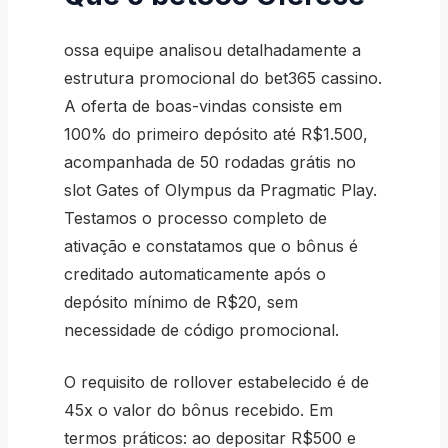
ossa equipe analisou detalhadamente a
estrutura promocional do bet365 cassino.
A oferta de boas-vindas consiste em
100% do primeiro depósito até R$1.500,
acompanhada de 50 rodadas grátis no
slot Gates of Olympus da Pragmatic Play.
Testamos o processo completo de
ativação e constatamos que o bônus é
creditado automaticamente após o
depósito mínimo de R$20, sem
necessidade de código promocional.
O requisito de rollover estabelecido é de
45x o valor do bônus recebido. Em
termos práticos: ao depositar R$500 e