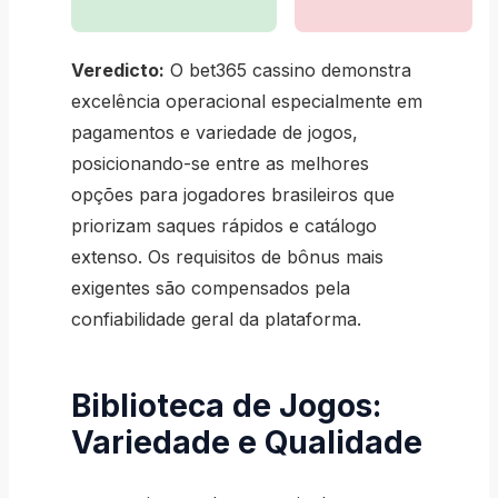
Veredicto:
O bet365 cassino demonstra
excelência operacional especialmente em
pagamentos e variedade de jogos,
posicionando-se entre as melhores
opções para jogadores brasileiros que
priorizam saques rápidos e catálogo
extenso. Os requisitos de bônus mais
exigentes são compensados pela
confiabilidade geral da plataforma.
Biblioteca de Jogos:
Variedade e Qualidade