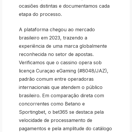
ocasiões distintas e documentamos cada
etapa do processo.
A plataforma chegou ao mercado
brasileiro em 2023, trazendo a
experiência de uma marca globalmente
reconhecida no setor de apostas.
Verificamos que o cassino opera sob
licença Curaçao eGaming (#8048/JAZ),
padrão comum entre operadoras
internacionais que atendem o público
brasileiro. Em comparação direta com
concorrentes como Betano e
Sportingbet, o bet365 se destaca pela
velocidade de processamento de
pagamentos e pela amplitude do catálogo