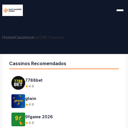
HOT
Home
›
Cassinos
›
bet365 Cassino
Cassinos Recomendados
7788bet
4.9
gtwin
4.9
9fgame 2026
4.9