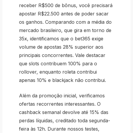
receber R$500 de bônus, você precisará
apostar R$22.500 antes de poder sacar
os ganhos. Comparando com a média do
mercado brasileiro, que gira em torno de
35x, identificamos que o bet365 exige
volume de apostas 28% superior aos
principais concorrentes. Vale destacar
que slots contribuem 100% para o
rollover, enquanto roleta contribui
apenas 10% e blackjack não contribui.
Além da promoção inicial, verificamos
ofertas recorrentes interessantes. O
cashback semanal devolve até 15% das
perdas líquidas, creditado toda segunda-
feira às 12h. Durante nossos testes,