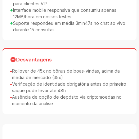
para clientes VIP
Interface mobile responsiva que consumiu apenas
12MB/hora em nossos testes
Suporte respondeu em média 3min47s no chat ao vivo
durante 15 consultas
Desvantagens
Rollover de 45x no bônus de boas-vindas, acima da
média de mercado (35x)
Verificação de identidade obrigatória antes do primeiro
saque pode levar até 48h
Ausência de opção de depósito via criptomoedas no
momento da análise