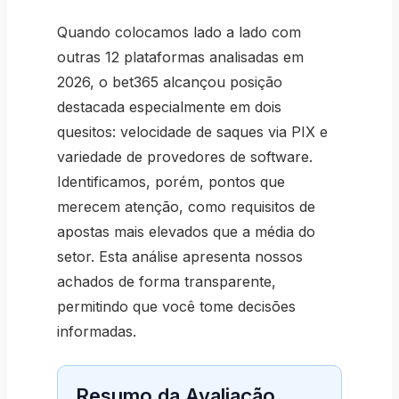
Quando colocamos lado a lado com
outras 12 plataformas analisadas em
2026, o bet365 alcançou posição
destacada especialmente em dois
quesitos: velocidade de saques via PIX e
variedade de provedores de software.
Identificamos, porém, pontos que
merecem atenção, como requisitos de
apostas mais elevados que a média do
setor. Esta análise apresenta nossos
achados de forma transparente,
permitindo que você tome decisões
informadas.
Resumo da Avaliação