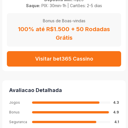
Saque:
PIX: 30min-1h | Cartões: 2-5 dias
Bonus de Boas-vindas
100% até R$1.500 + 50 Rodadas
Grátis
Visitar bet365 Cassino
Avaliacao Detalhada
Jogos
4.3
Bonus
4.9
Seguranca
4.1