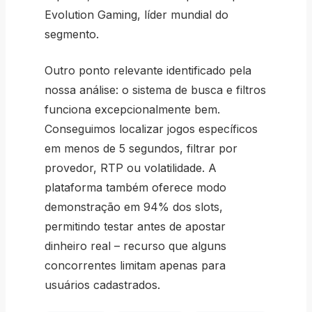
Evolution Gaming, líder mundial do
segmento.
Outro ponto relevante identificado pela
nossa análise: o sistema de busca e filtros
funciona excepcionalmente bem.
Conseguimos localizar jogos específicos
em menos de 5 segundos, filtrar por
provedor, RTP ou volatilidade. A
plataforma também oferece modo
demonstração em 94% dos slots,
permitindo testar antes de apostar
dinheiro real – recurso que alguns
concorrentes limitam apenas para
usuários cadastrados.