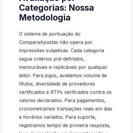
Categorias: Nossa
Metodologia
O sistema de pontuação do
ComparaApostas não opera por
impressões subjetivas. Cada categoria
segue critérios pré-definidos,
mensuráveis e replicáveis por qualquer
leitor. Para jogos, avaliamos volume de
títulos, diversidade de provedores
certificados e RTPs verificados contra os
valores declarados. Para pagamentos,
cronometramos transações reais em dias
e horários variados. Para suporte,
registramos tempo de primeira resposta,