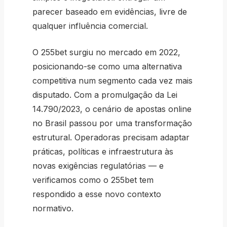
parecer baseado em evidências, livre de
qualquer influência comercial.
O 255bet surgiu no mercado em 2022,
posicionando-se como uma alternativa
competitiva num segmento cada vez mais
disputado. Com a promulgação da Lei
14.790/2023, o cenário de apostas online
no Brasil passou por uma transformação
estrutural. Operadoras precisam adaptar
práticas, políticas e infraestrutura às
novas exigências regulatórias — e
verificamos como o 255bet tem
respondido a esse novo contexto
normativo.