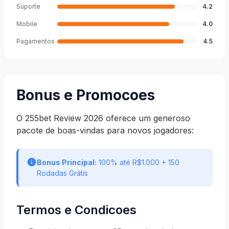
Suporte
4.2
Mobile
4.0
Pagamentos
4.5
Bonus e Promocoes
O 255bet Review 2026 oferece um generoso
pacote de boas-vindas para novos jogadores:
Bonus Principal:
100% até R$1.000 + 150
Rodadas Grátis
Termos e Condicoes