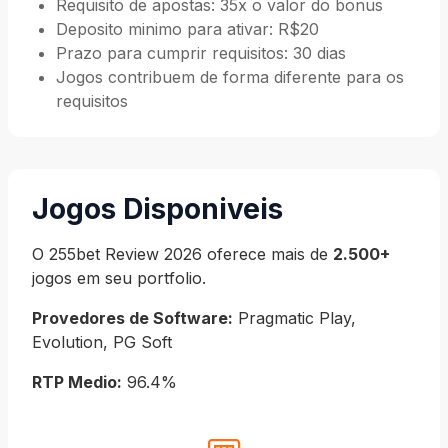
Requisito de apostas: 35x o valor do bonus
Deposito minimo para ativar: R$20
Prazo para cumprir requisitos: 30 dias
Jogos contribuem de forma diferente para os
requisitos
Jogos Disponiveis
O 255bet Review 2026 oferece mais de
2.500+
jogos em seu portfolio.
Provedores de Software:
Pragmatic Play,
Evolution, PG Soft
RTP Medio:
96.4%