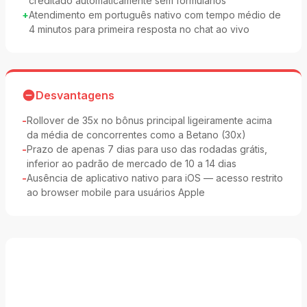
creditado automaticamente sem formulários
Atendimento em português nativo com tempo médio de
4 minutos para primeira resposta no chat ao vivo
Desvantagens
Rollover de 35x no bônus principal ligeiramente acima
da média de concorrentes como a Betano (30x)
Prazo de apenas 7 dias para uso das rodadas grátis,
inferior ao padrão de mercado de 10 a 14 dias
Ausência de aplicativo nativo para iOS — acesso restrito
ao browser mobile para usuários Apple