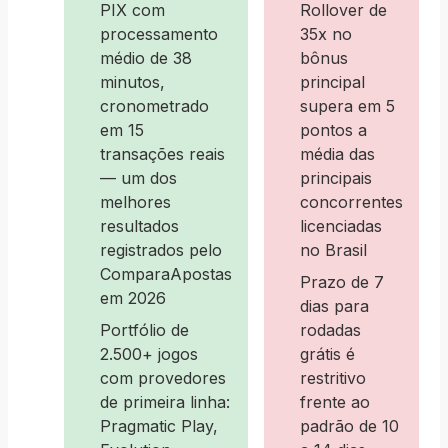
PIX com
Rollover de
processamento
35x no
médio de 38
bônus
minutos,
principal
cronometrado
supera em 5
em 15
pontos a
transações reais
média das
— um dos
principais
melhores
concorrentes
resultados
licenciadas
registrados pelo
no Brasil
ComparaApostas
Prazo de 7
em 2026
dias para
Portfólio de
rodadas
2.500+ jogos
grátis é
com provedores
restritivo
de primeira linha:
frente ao
Pragmatic Play,
padrão de 10