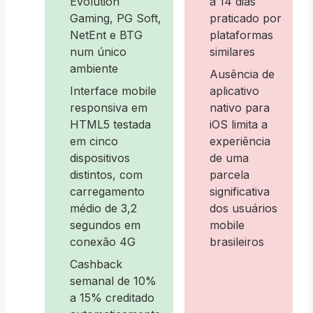
Evolution
a 14 dias
Gaming, PG Soft,
praticado por
NetEnt e BTG
plataformas
num único
similares
ambiente
Ausência de
Interface mobile
aplicativo
responsiva em
nativo para
HTML5 testada
iOS limita a
em cinco
experiência
dispositivos
de uma
distintos, com
parcela
carregamento
significativa
médio de 3,2
dos usuários
segundos em
mobile
conexão 4G
brasileiros
Cashback
semanal de 10%
a 15% creditado