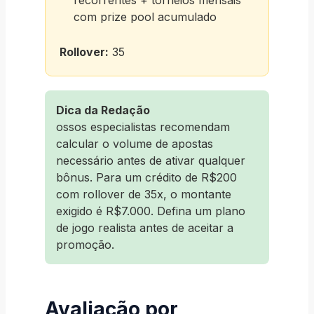
recorrentes + torneios mensais
com prize pool acumulado
Rollover:
35
Dica da Redação
ossos especialistas recomendam
calcular o volume de apostas
necessário antes de ativar qualquer
bônus. Para um crédito de R$200
com rollover de 35x, o montante
exigido é R$7.000. Defina um plano
de jogo realista antes de aceitar a
promoção.
Avaliação por