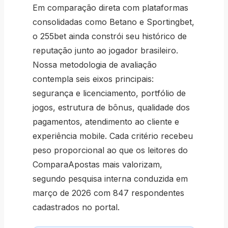
Em comparação direta com plataformas
consolidadas como Betano e Sportingbet,
o 255bet ainda constrói seu histórico de
reputação junto ao jogador brasileiro.
Nossa metodologia de avaliação
contempla seis eixos principais:
segurança e licenciamento, portfólio de
jogos, estrutura de bônus, qualidade dos
pagamentos, atendimento ao cliente e
experiência mobile. Cada critério recebeu
peso proporcional ao que os leitores do
ComparaApostas mais valorizam,
segundo pesquisa interna conduzida em
março de 2026 com 847 respondentes
cadastrados no portal.