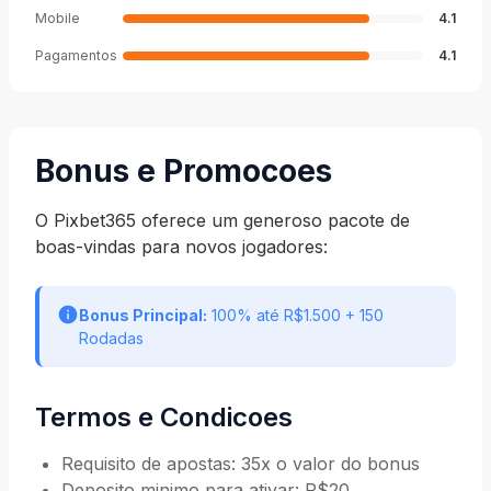
Mobile
4.1
Pagamentos
4.1
Bonus e Promocoes
O Pixbet365 oferece um generoso pacote de
boas-vindas para novos jogadores:
Bonus Principal:
100% até R$1.500 + 150
Rodadas
Termos e Condicoes
Requisito de apostas: 35x o valor do bonus
Deposito minimo para ativar: R$20