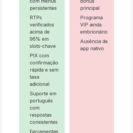
com menus
bônus
persistentes
principal
RTPs
Programa
verificados
VIP ainda
acima de
embrionário
96% em
Ausência de
slots-chave
app nativo
PIX com
confirmação
rápida e sem
taxa
adicional
Suporte em
português
com
respostas
consistentes
Ferramentas