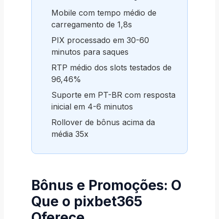
Mobile com tempo médio de
carregamento de 1,8s
PIX processado em 30-60
minutos para saques
RTP médio dos slots testados de
96,46%
Suporte em PT-BR com resposta
inicial em 4-6 minutos
Rollover de bônus acima da
média 35x
Bônus e Promoções: O
Que o pixbet365
Oferece