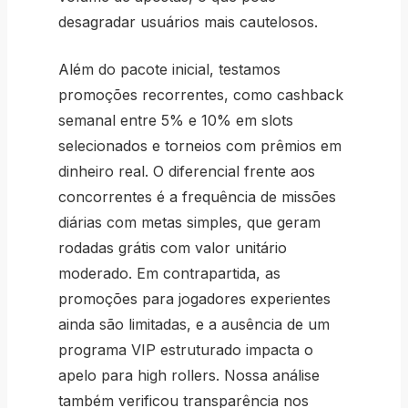
desagradar usuários mais cautelosos.
Além do pacote inicial, testamos
promoções recorrentes, como cashback
semanal entre 5% e 10% em slots
selecionados e torneios com prêmios em
dinheiro real. O diferencial frente aos
concorrentes é a frequência de missões
diárias com metas simples, que geram
rodadas grátis com valor unitário
moderado. Em contrapartida, as
promoções para jogadores experientes
ainda são limitadas, e a ausência de um
programa VIP estruturado impacta o
apelo para high rollers. Nossa análise
também verificou transparência nos