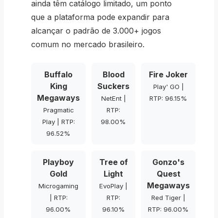
ainda têm catálogo limitado, um ponto
que a plataforma pode expandir para
alcançar o padrão de 3.000+ jogos
comum no mercado brasileiro.
Buffalo
Blood
Fire Joker
King
Suckers
Play' GO |
Megaways
NetEnt |
RTP: 96.15%
Pragmatic
RTP:
Play | RTP:
98.00%
96.52%
Playboy
Tree of
Gonzo's
Gold
Light
Quest
Megaways
Microgaming
EvoPlay |
| RTP:
RTP:
Red Tiger |
96.00%
96.10%
RTP: 96.00%