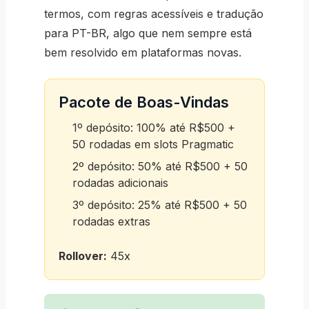
termos, com regras acessíveis e tradução
para PT-BR, algo que nem sempre está
bem resolvido em plataformas novas.
Pacote de Boas-Vindas
1º depósito: 100% até R$500 +
50 rodadas em slots Pragmatic
2º depósito: 50% até R$500 + 50
rodadas adicionais
3º depósito: 25% até R$500 + 50
rodadas extras
Rollover:
45x