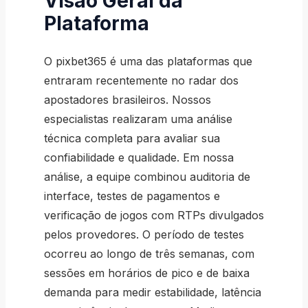
Visão Geral da
Plataforma
O pixbet365 é uma das plataformas que
entraram recentemente no radar dos
apostadores brasileiros. Nossos
especialistas realizaram uma análise
técnica completa para avaliar sua
confiabilidade e qualidade. Em nossa
análise, a equipe combinou auditoria de
interface, testes de pagamentos e
verificação de jogos com RTPs divulgados
pelos provedores. O período de testes
ocorreu ao longo de três semanas, com
sessões em horários de pico e de baixa
demanda para medir estabilidade, latência