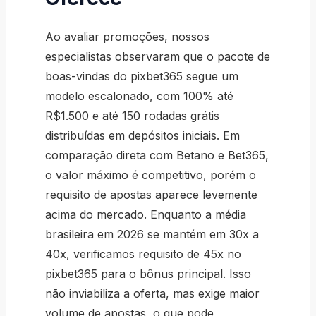
Ao avaliar promoções, nossos
especialistas observaram que o pacote de
boas-vindas do pixbet365 segue um
modelo escalonado, com 100% até
R$1.500 e até 150 rodadas grátis
distribuídas em depósitos iniciais. Em
comparação direta com Betano e Bet365,
o valor máximo é competitivo, porém o
requisito de apostas aparece levemente
acima do mercado. Enquanto a média
brasileira em 2026 se mantém em 30x a
40x, verificamos requisito de 45x no
pixbet365 para o bônus principal. Isso
não inviabiliza a oferta, mas exige maior
volume de apostas, o que pode