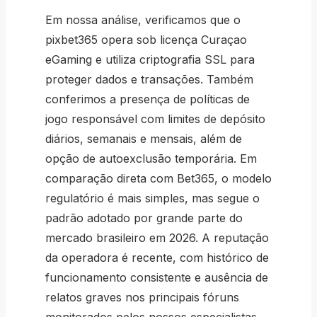
Em nossa análise, verificamos que o
pixbet365 opera sob licença Curaçao
eGaming e utiliza criptografia SSL para
proteger dados e transações. Também
conferimos a presença de políticas de
jogo responsável com limites de depósito
diários, semanais e mensais, além de
opção de autoexclusão temporária. Em
comparação direta com Bet365, o modelo
regulatório é mais simples, mas segue o
padrão adotado por grande parte do
mercado brasileiro em 2026. A reputação
da operadora é recente, com histórico de
funcionamento consistente e ausência de
relatos graves nos principais fóruns