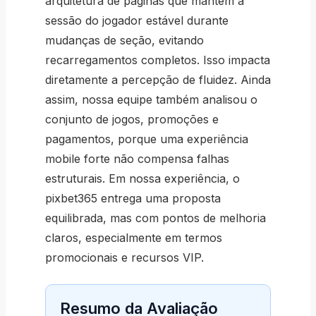
arquitetura de páginas que mantém a
sessão do jogador estável durante
mudanças de seção, evitando
recarregamentos completos. Isso impacta
diretamente a percepção de fluidez. Ainda
assim, nossa equipe também analisou o
conjunto de jogos, promoções e
pagamentos, porque uma experiência
mobile forte não compensa falhas
estruturais. Em nossa experiência, o
pixbet365 entrega uma proposta
equilibrada, mas com pontos de melhoria
claros, especialmente em termos
promocionais e recursos VIP.
Resumo da Avaliação