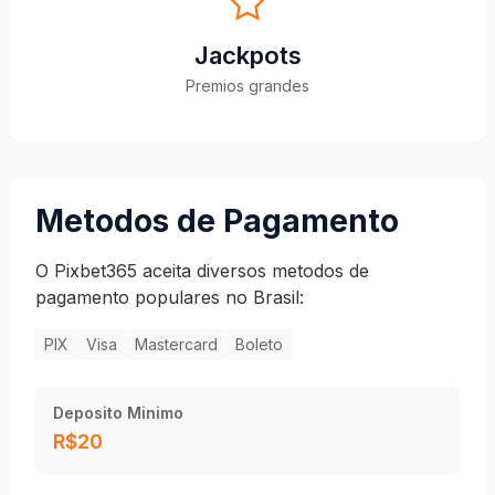
Jackpots
Premios grandes
Metodos de Pagamento
O Pixbet365 aceita diversos metodos de
pagamento populares no Brasil:
PIX
Visa
Mastercard
Boleto
Deposito Minimo
R$20