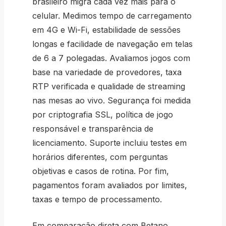
brasileiro migra cada vez mais para o
celular. Medimos tempo de carregamento
em 4G e Wi-Fi, estabilidade de sessões
longas e facilidade de navegação em telas
de 6 a 7 polegadas. Avaliamos jogos com
base na variedade de provedores, taxa
RTP verificada e qualidade de streaming
nas mesas ao vivo. Segurança foi medida
por criptografia SSL, política de jogo
responsável e transparência de
licenciamento. Suporte incluiu testes em
horários diferentes, com perguntas
objetivas e casos de rotina. Por fim,
pagamentos foram avaliados por limites,
taxas e tempo de processamento.
Em comparação direta com Betano,