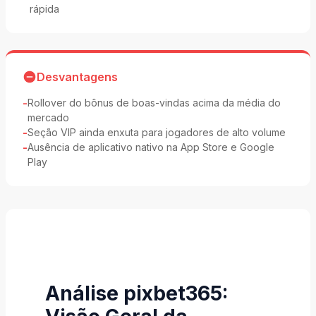
rápida
Desvantagens
Rollover do bônus de boas-vindas acima da média do
mercado
Seção VIP ainda enxuta para jogadores de alto volume
Ausência de aplicativo nativo na App Store e Google
Play
Análise pixbet365: