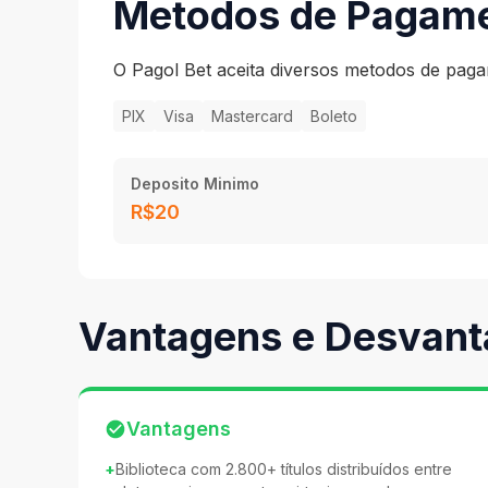
Metodos de Pagam
O Pagol Bet aceita diversos metodos de paga
PIX
Visa
Mastercard
Boleto
Deposito Minimo
R$20
Vantagens e Desvan
Vantagens
Biblioteca com 2.800+ títulos distribuídos entre