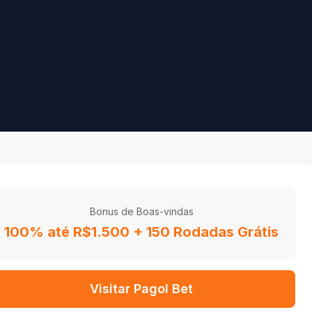
Bonus de Boas-vindas
100% até R$1.500 + 150 Rodadas Grátis
Visitar Pagol Bet