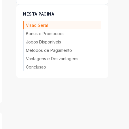
NESTA PAGINA
Visao Geral
Bonus e Promocoes
Jogos Disponiveis
Metodos de Pagamento
Vantagens e Desvantagens
Conclusao