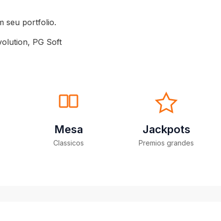
 seu portfolio.
olution, PG Soft
Mesa
Jackpots
Classicos
Premios grandes