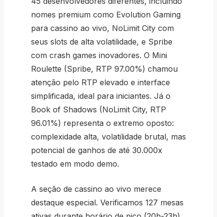
45 desenvolvedores diferentes, incluindo
nomes premium como Evolution Gaming
para cassino ao vivo, NoLimit City com
seus slots de alta volatilidade, e Spribe
com crash games inovadores. O Mini
Roulette (Spribe, RTP 97.00%) chamou
atenção pelo RTP elevado e interface
simplificada, ideal para iniciantes. Já o
Book of Shadows (NoLimit City, RTP
96.01%) representa o extremo oposto:
complexidade alta, volatilidade brutal, mas
potencial de ganhos de até 30.000x
testado em modo demo.
A seção de cassino ao vivo merece
destaque especial. Verificamos 127 mesas
ativas durante horário de pico (20h-23h),