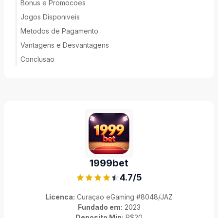
Bonus e Promocoes
Jogos Disponiveis
Metodos de Pagamento
Vantagens e Desvantagens
Conclusao
1999bet
4.7/5
Licenca:
Curaçao eGaming #8048/JAZ
Fundado em:
2023
Deposito Min:
R$20