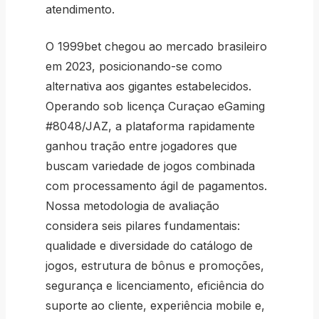
atendimento.
O 1999bet chegou ao mercado brasileiro
em 2023, posicionando-se como
alternativa aos gigantes estabelecidos.
Operando sob licença Curaçao eGaming
#8048/JAZ, a plataforma rapidamente
ganhou tração entre jogadores que
buscam variedade de jogos combinada
com processamento ágil de pagamentos.
Nossa metodologia de avaliação
considera seis pilares fundamentais:
qualidade e diversidade do catálogo de
jogos, estrutura de bônus e promoções,
segurança e licenciamento, eficiência do
suporte ao cliente, experiência mobile e,