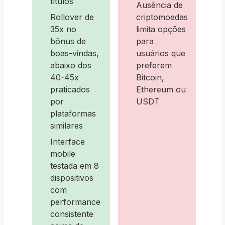
títulos
Ausência de
Rollover de
criptomoedas
35x no
limita opções
bônus de
para
boas-vindas,
usuários que
abaixo dos
preferem
40-45x
Bitcoin,
praticados
Ethereum ou
por
USDT
plataformas
similares
Interface
mobile
testada em 8
dispositivos
com
performance
consistente