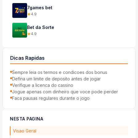
7games bet
4.9
Bet da Sorte
4.9
Dicas Rapidas
Sempre leia os termos e condicoes dos bonus
Defina um limite de deposito antes de jogar
Verifique a licenca do cassino
Jogue apenas com dinheiro que voce pode perder
Faca pausas regulares durante o jogo
NESTA PAGINA
Visao Geral