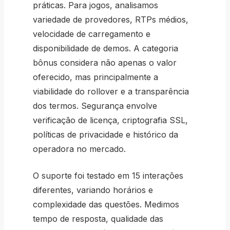
práticas. Para jogos, analisamos
variedade de provedores, RTPs médios,
velocidade de carregamento e
disponibilidade de demos. A categoria
bônus considera não apenas o valor
oferecido, mas principalmente a
viabilidade do rollover e a transparência
dos termos. Segurança envolve
verificação de licença, criptografia SSL,
políticas de privacidade e histórico da
operadora no mercado.
O suporte foi testado em 15 interações
diferentes, variando horários e
complexidade das questões. Medimos
tempo de resposta, qualidade das