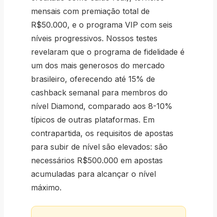
mensais com premiação total de
R$50.000, e o programa VIP com seis
níveis progressivos. Nossos testes
revelaram que o programa de fidelidade é
um dos mais generosos do mercado
brasileiro, oferecendo até 15% de
cashback semanal para membros do
nível Diamond, comparado aos 8-10%
típicos de outras plataformas. Em
contrapartida, os requisitos de apostas
para subir de nível são elevados: são
necessários R$500.000 em apostas
acumuladas para alcançar o nível
máximo.