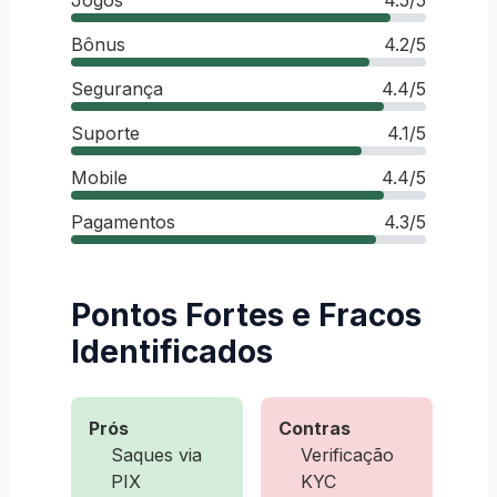
Jogos
4.5/5
Bônus
4.2/5
Segurança
4.4/5
Suporte
4.1/5
Mobile
4.4/5
Pagamentos
4.3/5
Pontos Fortes e Fracos
Identificados
Prós
Contras
Saques via
Verificação
PIX
KYC