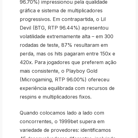
96.70%) impressionou pela qualidade
gráfica e sistema de multiplicadores
progressivos. Em contrapartida, o Lil
Devil (BTG, RTP 96.44%) apresentou
volatilidade extremamente alta – em 300
rodadas de teste, 87% resultaram em
perda, mas os hits pagaram entre 150x e
420x. Para jogadores que preferem ação
mais consistente, o Playboy Gold
(Microgaming, RTP 96.00%) ofereceu
experiência equilibrada com recursos de
respins e multiplicadores fixos.
Quando colocamos lado a lado com
concorrentes, o 1999bet supera em
variedade de provedores: identificamos