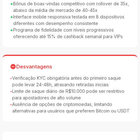
Bônus de boas-vindas competitivo com rollover de 35x,
abaixo da média de mercado de 40-45x
Interface mobile responsiva testada em 8 dispositivos
diferentes com desempenho consistente
Programa de fidelidade com níveis progressivos
oferecendo até 15% de cashback semanal para VIPs
Desvantagens
Verificação KYC obrigatória antes do primeiro saque
pode levar 24-48h, atrasando retiradas iniciais
Limite de saque diário de R$10.000 pode ser restritivo
para apostadores de alto volume
Ausência de opções de criptomoedas, limitando
alternativas para usuários que preferem Bitcoin ou USDT