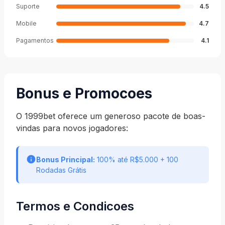
Suporte
4.5
Mobile
4.7
Pagamentos
4.1
Bonus e Promocoes
O 1999bet oferece um generoso pacote de boas-
vindas para novos jogadores:
Bonus Principal:
100% até R$5.000 + 100
Rodadas Grátis
Termos e Condicoes