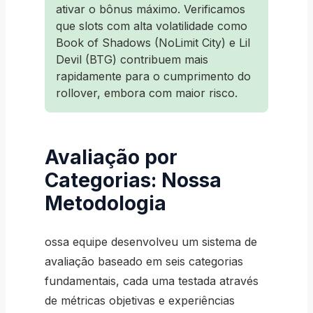
ativar o bônus máximo. Verificamos
que slots com alta volatilidade como
Book of Shadows (NoLimit City) e Lil
Devil (BTG) contribuem mais
rapidamente para o cumprimento do
rollover, embora com maior risco.
Avaliação por
Categorias: Nossa
Metodologia
ossa equipe desenvolveu um sistema de
avaliação baseado em seis categorias
fundamentais, cada uma testada através
de métricas objetivas e experiências