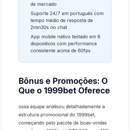
de mercado
Suporte 24/7 em português com
tempo médio de resposta de
2min30s no chat
App mobile nativo testado em 8
dispositivos com performance
consistente acima de 60fps
Bônus e Promoções: O
Que o 1999bet Oferece
ossa equipe analisou detalhadamente a
estrutura promocional do 1999bet,
começando pelo pacote de boas-vindas