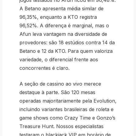
jogos testados no Afun ficou em 96,48%.
A Betano apresenta média similar de
96,35%, enquanto a KTO registra
96,52%. A diferença é marginal, mas o
Afun leva vantagem na diversidade de
provedores: são 18 estúdios contra 14 da
Betano e 12 da KTO. Para quem valoriza
variedade, o diferencial frente aos
concorrentes é claro.
A seção de cassino ao vivo merece
destaque à parte. São 120 mesas
operadas majoritariamente pela Evolution,
incluindo variantes brasileiras de roleta e
game shows como Crazy Time e Gonzo’s
Treasure Hunt. Nossos especialistas
testaram o blackjack VIP em horário de