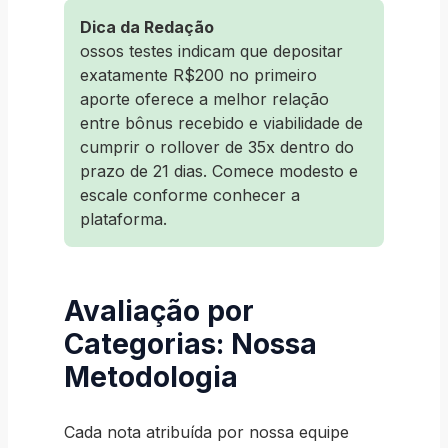
Dica da Redação
ossos testes indicam que depositar
exatamente R$200 no primeiro
aporte oferece a melhor relação
entre bônus recebido e viabilidade de
cumprir o rollover de 35x dentro do
prazo de 21 dias. Comece modesto e
escale conforme conhecer a
plataforma.
Avaliação por
Categorias: Nossa
Metodologia
Cada nota atribuída por nossa equipe