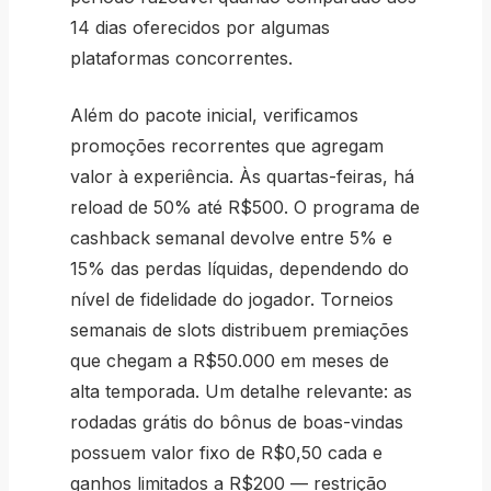
14 dias oferecidos por algumas
plataformas concorrentes.
Além do pacote inicial, verificamos
promoções recorrentes que agregam
valor à experiência. Às quartas-feiras, há
reload de 50% até R$500. O programa de
cashback semanal devolve entre 5% e
15% das perdas líquidas, dependendo do
nível de fidelidade do jogador. Torneios
semanais de slots distribuem premiações
que chegam a R$50.000 em meses de
alta temporada. Um detalhe relevante: as
rodadas grátis do bônus de boas-vindas
possuem valor fixo de R$0,50 cada e
ganhos limitados a R$200 — restrição