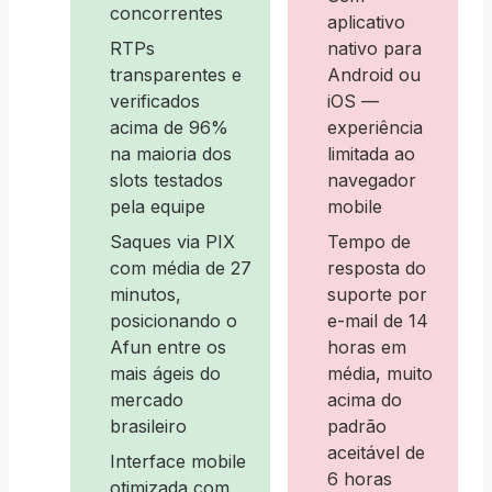
concorrentes
aplicativo
RTPs
nativo para
transparentes e
Android ou
verificados
iOS —
acima de 96%
experiência
na maioria dos
limitada ao
slots testados
navegador
pela equipe
mobile
Saques via PIX
Tempo de
com média de 27
resposta do
minutos,
suporte por
posicionando o
e-mail de 14
Afun entre os
horas em
mais ágeis do
média, muito
mercado
acima do
brasileiro
padrão
aceitável de
Interface mobile
6 horas
otimizada com