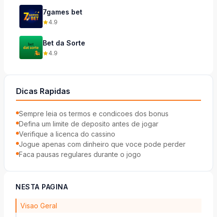
7games bet
4.9
Bet da Sorte
4.9
Dicas Rapidas
Sempre leia os termos e condicoes dos bonus
Defina um limite de deposito antes de jogar
Verifique a licenca do cassino
Jogue apenas com dinheiro que voce pode perder
Faca pausas regulares durante o jogo
NESTA PAGINA
Visao Geral