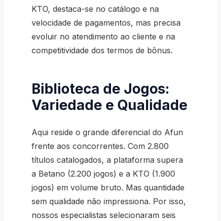
KTO, destaca-se no catálogo e na
velocidade de pagamentos, mas precisa
evoluir no atendimento ao cliente e na
competitividade dos termos de bônus.
Biblioteca de Jogos:
Variedade e Qualidade
Aqui reside o grande diferencial do Afun
frente aos concorrentes. Com 2.800
títulos catalogados, a plataforma supera
a Betano (2.200 jogos) e a KTO (1.900
jogos) em volume bruto. Mas quantidade
sem qualidade não impressiona. Por isso,
nossos especialistas selecionaram seis