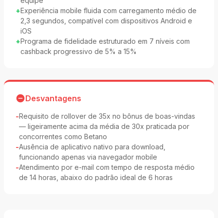
equipe
Experiência mobile fluida com carregamento médio de
2,3 segundos, compatível com dispositivos Android e
iOS
Programa de fidelidade estruturado em 7 níveis com
cashback progressivo de 5% a 15%
Desvantagens
Requisito de rollover de 35x no bônus de boas-vindas
— ligeiramente acima da média de 30x praticada por
concorrentes como Betano
Ausência de aplicativo nativo para download,
funcionando apenas via navegador mobile
Atendimento por e-mail com tempo de resposta médio
de 14 horas, abaixo do padrão ideal de 6 horas