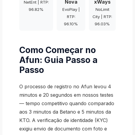
Nova
xWays
NetEnt | RTP:
96.82%
EvoPlay |
NoLimit
RTP:
City | RTP:
96.10%
96.03%
Como Começar no
Afun: Guia Passo a
Passo
O processo de registro no Afun levou 4
minutos e 20 segundos em nossos testes
— tempo competitivo quando comparado
aos 3 minutos da Betano e 5 minutos da
KTO. A verificação de identidade (KYC)
exigiu envio de documento com foto e