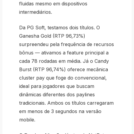
fluidas mesmo em dispositivos
intermediários.
Da PG Soft, testamos dois títulos. O
Ganesha Gold (RTP 96,73%)
surpreendeu pela frequência de recursos
bônus — ativamos a feature principal a
cada 78 rodadas em média. Já o Candy
Burst (RTP 96,74%) oferece mecânica
cluster pay que foge do convencional,
ideal para jogadores que buscam
dinâmicas diferentes dos paylines
tradicionais. Ambos os títulos carregaram
em menos de 3 segundos na versão
mobile.