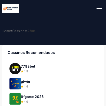
HOT
Home
›
Cassinos
›
Afun
Cassinos Recomendados
7788bet
4.9
gtwin
4.9
9fgame 2026
4.9