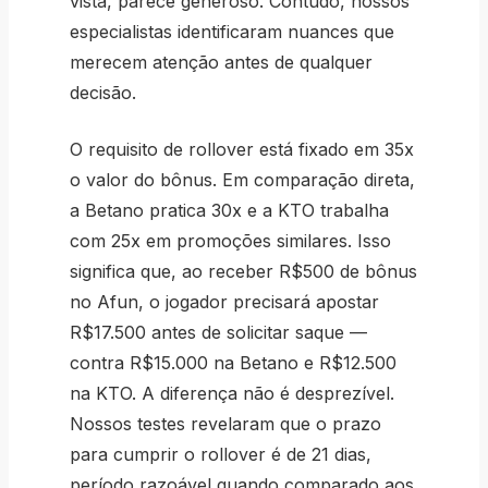
vista, parece generoso. Contudo, nossos
especialistas identificaram nuances que
merecem atenção antes de qualquer
decisão.
O requisito de rollover está fixado em 35x
o valor do bônus. Em comparação direta,
a Betano pratica 30x e a KTO trabalha
com 25x em promoções similares. Isso
significa que, ao receber R$500 de bônus
no Afun, o jogador precisará apostar
R$17.500 antes de solicitar saque —
contra R$15.000 na Betano e R$12.500
na KTO. A diferença não é desprezível.
Nossos testes revelaram que o prazo
para cumprir o rollover é de 21 dias,
período razoável quando comparado aos