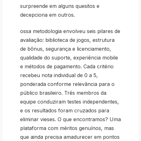
surpreende em alguns quesitos e
decepciona em outros.
ossa metodologia envolveu seis pilares de
avaliação: biblioteca de jogos, estrutura
de bônus, segurança e licenciamento,
qualidade do suporte, experiência mobile
e métodos de pagamento. Cada critério
recebeu nota individual de 0 a 5,
ponderada conforme relevância para o
público brasileiro. Três membros da
equipe conduziram testes independentes,
e os resultados foram cruzados para
eliminar vieses. O que encontramos? Uma
plataforma com méritos genuínos, mas
que ainda precisa amadurecer em pontos