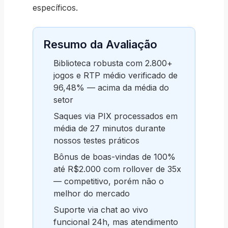
específicos.
Resumo da Avaliação
Biblioteca robusta com 2.800+
jogos e RTP médio verificado de
96,48% — acima da média do
setor
Saques via PIX processados em
média de 27 minutos durante
nossos testes práticos
Bônus de boas-vindas de 100%
até R$2.000 com rollover de 35x
— competitivo, porém não o
melhor do mercado
Suporte via chat ao vivo
funcional 24h, mas atendimento