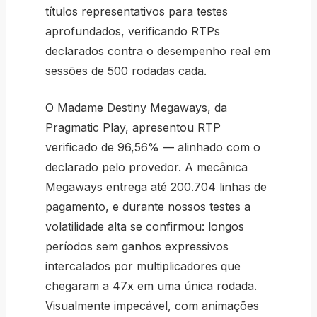
títulos representativos para testes
aprofundados, verificando RTPs
declarados contra o desempenho real em
sessões de 500 rodadas cada.
O Madame Destiny Megaways, da
Pragmatic Play, apresentou RTP
verificado de 96,56% — alinhado com o
declarado pelo provedor. A mecânica
Megaways entrega até 200.704 linhas de
pagamento, e durante nossos testes a
volatilidade alta se confirmou: longos
períodos sem ganhos expressivos
intercalados por multiplicadores que
chegaram a 47x em uma única rodada.
Visualmente impecável, com animações