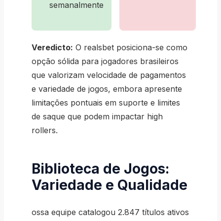
semanalmente
Veredicto:
O realsbet posiciona-se como
opção sólida para jogadores brasileiros
que valorizam velocidade de pagamentos
e variedade de jogos, embora apresente
limitações pontuais em suporte e limites
de saque que podem impactar high
rollers.
Biblioteca de Jogos:
Variedade e Qualidade
ossa equipe catalogou 2.847 títulos ativos