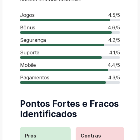
Jogos
4.5/5
Bônus
4.6/5
Segurança
4.2/5
Suporte
4.1/5
Mobile
4.4/5
Pagamentos
4.3/5
Pontos Fortes e Fracos
Identificados
Prós
Contras