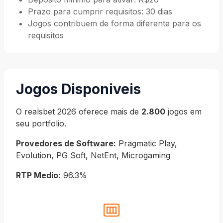
Prazo para cumprir requisitos: 30 dias
Jogos contribuem de forma diferente para os
requisitos
Jogos Disponiveis
O realsbet 2026 oferece mais de
2.800
jogos em
seu portfolio.
Provedores de Software:
Pragmatic Play,
Evolution, PG Soft, NetEnt, Microgaming
RTP Medio:
96.3%