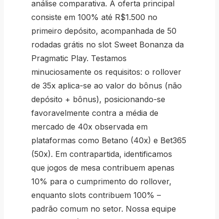
análise comparativa. A oferta principal
consiste em 100% até R$1.500 no
primeiro depósito, acompanhada de 50
rodadas grátis no slot Sweet Bonanza da
Pragmatic Play. Testamos
minuciosamente os requisitos: o rollover
de 35x aplica-se ao valor do bônus (não
depósito + bônus), posicionando-se
favoravelmente contra a média de
mercado de 40x observada em
plataformas como Betano (40x) e Bet365
(50x). Em contrapartida, identificamos
que jogos de mesa contribuem apenas
10% para o cumprimento do rollover,
enquanto slots contribuem 100% –
padrão comum no setor. Nossa equipe