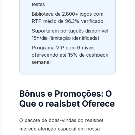
testes
Biblioteca de 2.800+ jogos com
RTP médio de 96.3% verificado
Suporte em português disponível
15h/dia (limitação identificada)
Programa VIP com 6 níveis
oferecendo até 15% de cashback
semanal
Bônus e Promoções: O
Que o realsbet Oferece
O pacote de boas-vindas do realsbet
merece atenção especial em nossa