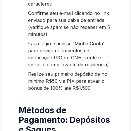
caracteres
Confirme seu e-mail clicando no link
enviado para sua caixa de entrada
(verifique spam se não receber em 5
minutos)
Faça login e acesse 'Minha Conta'
para enviar documentos de
verificação (RG ou CNH frente e
verso + comprovante de residência)
Realize seu primeiro depósito de no
mínimo R$50 via PIX para ativar o
bônus de 100% até R$1.500
Métodos de
Pagamento: Depósitos
e Saques