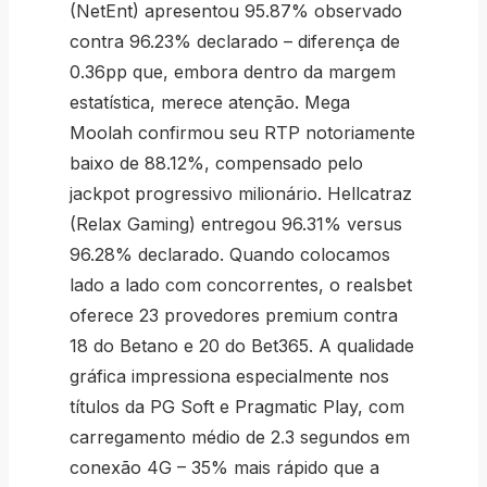
(NetEnt) apresentou 95.87% observado
contra 96.23% declarado – diferença de
0.36pp que, embora dentro da margem
estatística, merece atenção. Mega
Moolah confirmou seu RTP notoriamente
baixo de 88.12%, compensado pelo
jackpot progressivo milionário. Hellcatraz
(Relax Gaming) entregou 96.31% versus
96.28% declarado. Quando colocamos
lado a lado com concorrentes, o realsbet
oferece 23 provedores premium contra
18 do Betano e 20 do Bet365. A qualidade
gráfica impressiona especialmente nos
títulos da PG Soft e Pragmatic Play, com
carregamento médio de 2.3 segundos em
conexão 4G – 35% mais rápido que a