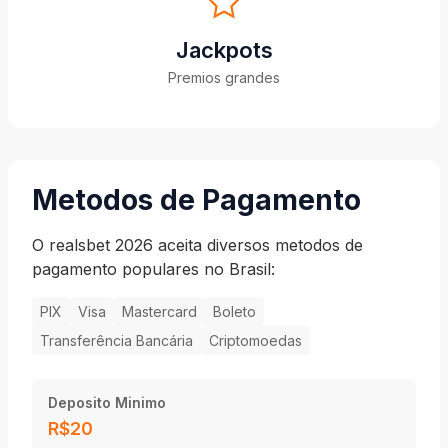
Jackpots
Premios grandes
Metodos de Pagamento
O realsbet 2026 aceita diversos metodos de
pagamento populares no Brasil:
PIX
Visa
Mastercard
Boleto
Transferência Bancária
Criptomoedas
Deposito Minimo
R$20