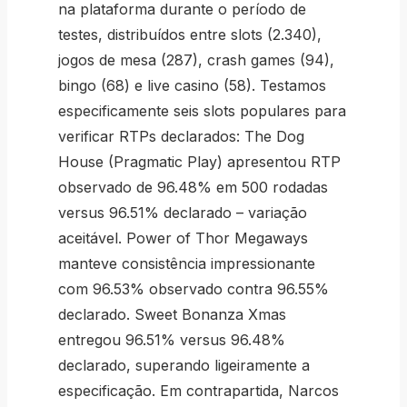
na plataforma durante o período de
testes, distribuídos entre slots (2.340),
jogos de mesa (287), crash games (94),
bingo (68) e live casino (58). Testamos
especificamente seis slots populares para
verificar RTPs declarados: The Dog
House (Pragmatic Play) apresentou RTP
observado de 96.48% em 500 rodadas
versus 96.51% declarado – variação
aceitável. Power of Thor Megaways
manteve consistência impressionante
com 96.53% observado contra 96.55%
declarado. Sweet Bonanza Xmas
entregou 96.51% versus 96.48%
declarado, superando ligeiramente a
especificação. Em contrapartida, Narcos