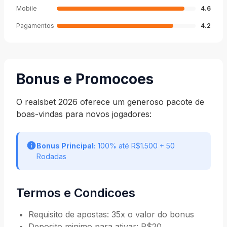
Mobile
4.6
Pagamentos
4.2
Bonus e Promocoes
O realsbet 2026 oferece um generoso pacote de
boas-vindas para novos jogadores:
Bonus Principal:
100% até R$1.500 + 50
Rodadas
Termos e Condicoes
Requisito de apostas: 35x o valor do bonus
Deposito minimo para ativar: R$20