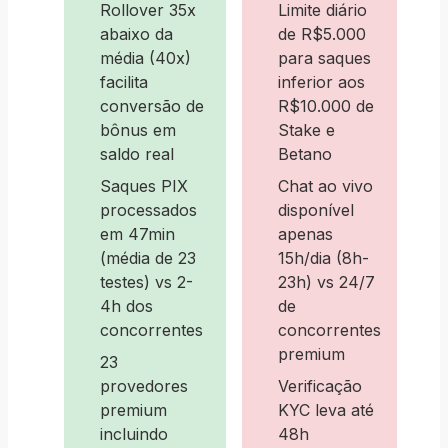
Rollover 35x
Limite diário
abaixo da
de R$5.000
média (40x)
para saques
facilita
inferior aos
conversão de
R$10.000 de
bônus em
Stake e
saldo real
Betano
Saques PIX
Chat ao vivo
processados
disponível
em 47min
apenas
(média de 23
15h/dia (8h-
testes) vs 2-
23h) vs 24/7
4h dos
de
concorrentes
concorrentes
premium
23
provedores
Verificação
premium
KYC leva até
incluindo
48h