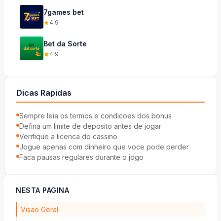
7games bet
4.9
Bet da Sorte
4.9
Dicas Rapidas
Sempre leia os termos e condicoes dos bonus
Defina um limite de deposito antes de jogar
Verifique a licenca do cassino
Jogue apenas com dinheiro que voce pode perder
Faca pausas regulares durante o jogo
NESTA PAGINA
Visao Geral