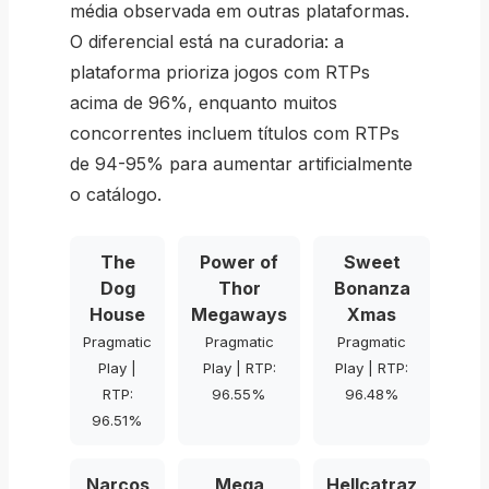
média observada em outras plataformas.
O diferencial está na curadoria: a
plataforma prioriza jogos com RTPs
acima de 96%, enquanto muitos
concorrentes incluem títulos com RTPs
de 94-95% para aumentar artificialmente
o catálogo.
The
Power of
Sweet
Dog
Thor
Bonanza
House
Megaways
Xmas
Pragmatic
Pragmatic
Pragmatic
Play |
Play | RTP:
Play | RTP:
RTP:
96.55%
96.48%
96.51%
Narcos
Mega
Hellcatraz