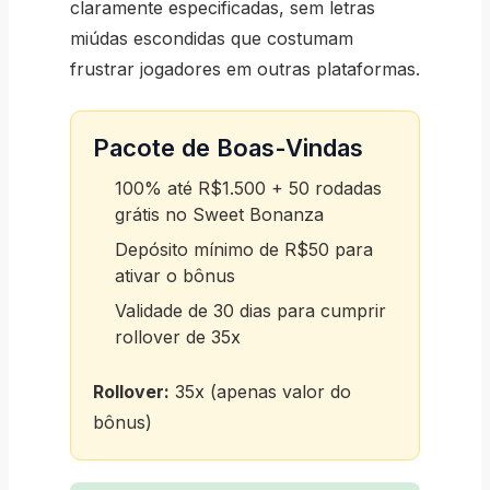
claramente especificadas, sem letras
miúdas escondidas que costumam
frustrar jogadores em outras plataformas.
Pacote de Boas-Vindas
100% até R$1.500 + 50 rodadas
grátis no Sweet Bonanza
Depósito mínimo de R$50 para
ativar o bônus
Validade de 30 dias para cumprir
rollover de 35x
Rollover:
35x (apenas valor do
bônus)