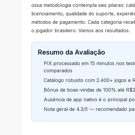
ossa metodologia contempla seis pilares: cat
licenciamento, qualidade do suporte, experiê
métodos de pagamento. Cada categoria receb
o jogador brasileiro. Vamos aos resultados.
Resumo da Avaliação
PIX processado em 15 minutos nos test
comparados
Catálogo robusto com 2.400+ jogos e R
Bônus de boas-vindas de 100% até R$2
Ausência de app nativo é o principal po
Nota geral de 4.3/5 — recomendado par