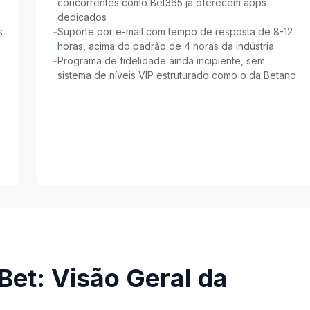
concorrentes como Bet365 já oferecem apps
dedicados
s
Suporte por e-mail com tempo de resposta de 8-12
horas, acima do padrão de 4 horas da indústria
Programa de fidelidade ainda incipiente, sem
sistema de níveis VIP estruturado como o da Betano
Bet: Visão Geral da