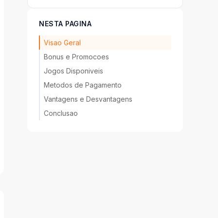
NESTA PAGINA
Visao Geral
Bonus e Promocoes
Jogos Disponiveis
Metodos de Pagamento
Vantagens e Desvantagens
Conclusao