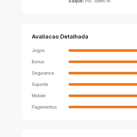
Saque:
PIX: 15min-1h
Avaliacao Detalhada
Jogos
Bonus
Seguranca
Suporte
Mobile
Pagamentos