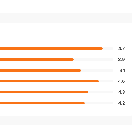
4.7
3.9
4.1
4.6
4.3
4.2