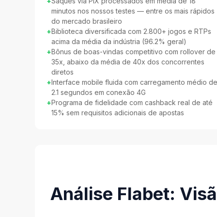
Saques via PIX processados em média de 18
minutos nos nossos testes — entre os mais rápidos
do mercado brasileiro
Biblioteca diversificada com 2.800+ jogos e RTPs
acima da média da indústria (96.2% geral)
Bônus de boas-vindas competitivo com rollover de
35x, abaixo da média de 40x dos concorrentes
diretos
Interface mobile fluida com carregamento médio d
2.1 segundos em conexão 4G
Programa de fidelidade com cashback real de até
15% sem requisitos adicionais de apostas
Análise Flabet: Vis