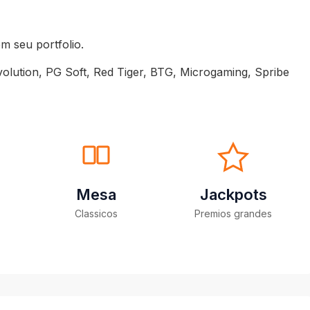
m seu portfolio.
olution, PG Soft, Red Tiger, BTG, Microgaming, Spribe
Mesa
Jackpots
Classicos
Premios grandes