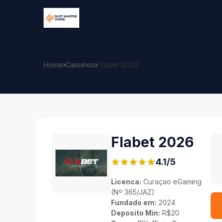
Home
›
Cassinos
›
Flabet 2026
Flabet 2026
4.1/5
Licenca:
Curaçao eGaming
(Nº 365/JAZ)
Fundado em:
2024
Deposito Min:
R$20