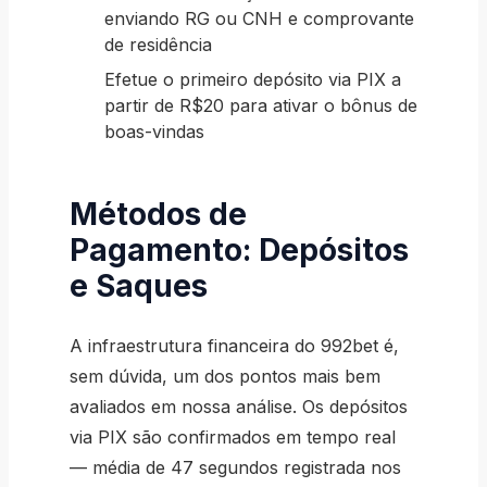
enviando RG ou CNH e comprovante
de residência
Efetue o primeiro depósito via PIX a
partir de R$20 para ativar o bônus de
boas-vindas
Métodos de
Pagamento: Depósitos
e Saques
A infraestrutura financeira do 992bet é,
sem dúvida, um dos pontos mais bem
avaliados em nossa análise. Os depósitos
via PIX são confirmados em tempo real
— média de 47 segundos registrada nos