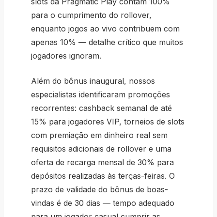
slots da Pragmatic Play contam 100%
para o cumprimento do rollover,
enquanto jogos ao vivo contribuem com
apenas 10% — detalhe crítico que muitos
jogadores ignoram.
Além do bônus inaugural, nossos
especialistas identificaram promoções
recorrentes: cashback semanal de até
15% para jogadores VIP, torneios de slots
com premiação em dinheiro real sem
requisitos adicionais de rollover e uma
oferta de recarga mensal de 30% para
depósitos realizadas às terças-feiras. O
prazo de validade do bônus de boas-
vindas é de 30 dias — tempo adequado
para um jogador casual cumprir as