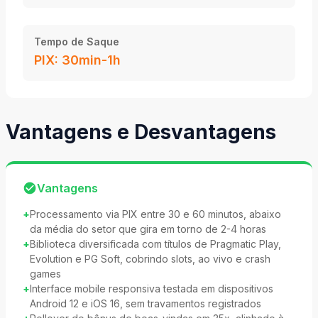
Tempo de Saque
PIX: 30min-1h
Vantagens e Desvantagens
Vantagens
Processamento via PIX entre 30 e 60 minutos, abaixo
da média do setor que gira em torno de 2-4 horas
Biblioteca diversificada com títulos de Pragmatic Play,
Evolution e PG Soft, cobrindo slots, ao vivo e crash
games
Interface mobile responsiva testada em dispositivos
Android 12 e iOS 16, sem travamentos registrados