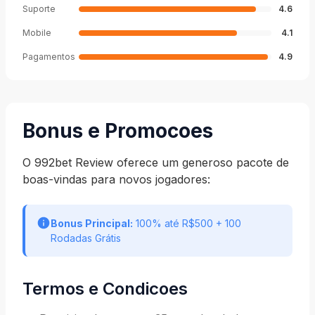
Suporte
4.6
Mobile
4.1
Pagamentos
4.9
Bonus e Promocoes
O 992bet Review oferece um generoso pacote de
boas-vindas para novos jogadores:
Bonus Principal:
100% até R$500 + 100
Rodadas Grátis
Termos e Condicoes