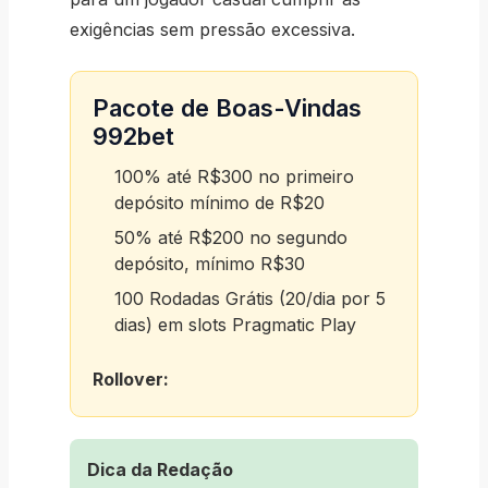
exigências sem pressão excessiva.
Pacote de Boas-Vindas
992bet
100% até R$300 no primeiro
depósito mínimo de R$20
50% até R$200 no segundo
depósito, mínimo R$30
100 Rodadas Grátis (20/dia por 5
dias) em slots Pragmatic Play
Rollover:
Dica da Redação