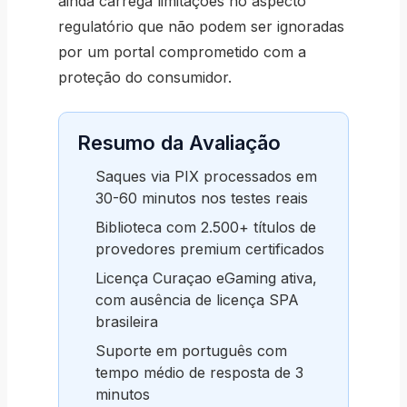
ainda carrega limitações no aspecto
regulatório que não podem ser ignoradas
por um portal comprometido com a
proteção do consumidor.
Resumo da Avaliação
Saques via PIX processados em
30-60 minutos nos testes reais
Biblioteca com 2.500+ títulos de
provedores premium certificados
Licença Curaçao eGaming ativa,
com ausência de licença SPA
brasileira
Suporte em português com
tempo médio de resposta de 3
minutos