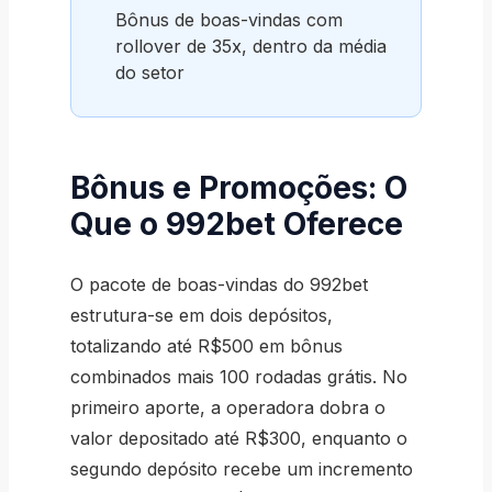
Bônus de boas-vindas com
rollover de 35x, dentro da média
do setor
Bônus e Promoções: O
Que o 992bet Oferece
O pacote de boas-vindas do 992bet
estrutura-se em dois depósitos,
totalizando até R$500 em bônus
combinados mais 100 rodadas grátis. No
primeiro aporte, a operadora dobra o
valor depositado até R$300, enquanto o
segundo depósito recebe um incremento