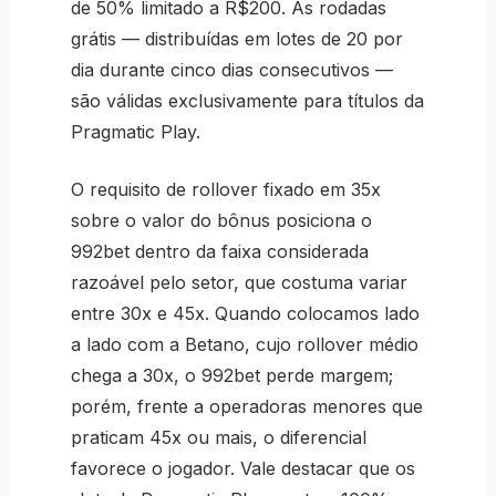
de 50% limitado a R$200. As rodadas
grátis — distribuídas em lotes de 20 por
dia durante cinco dias consecutivos —
são válidas exclusivamente para títulos da
Pragmatic Play.
O requisito de rollover fixado em 35x
sobre o valor do bônus posiciona o
992bet dentro da faixa considerada
razoável pelo setor, que costuma variar
entre 30x e 45x. Quando colocamos lado
a lado com a Betano, cujo rollover médio
chega a 30x, o 992bet perde margem;
porém, frente a operadoras menores que
praticam 45x ou mais, o diferencial
favorece o jogador. Vale destacar que os