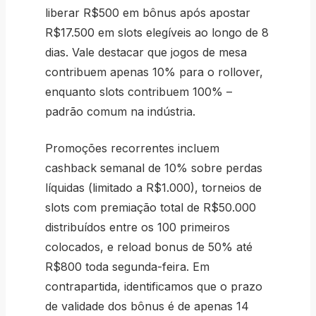
liberar R$500 em bônus após apostar
R$17.500 em slots elegíveis ao longo de 8
dias. Vale destacar que jogos de mesa
contribuem apenas 10% para o rollover,
enquanto slots contribuem 100% –
padrão comum na indústria.
Promoções recorrentes incluem
cashback semanal de 10% sobre perdas
líquidas (limitado a R$1.000), torneios de
slots com premiação total de R$50.000
distribuídos entre os 100 primeiros
colocados, e reload bonus de 50% até
R$800 toda segunda-feira. Em
contrapartida, identificamos que o prazo
de validade dos bônus é de apenas 14