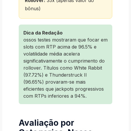
Rollover:
35x (apenas valor do
bônus)
Dica da Redação
ossos testes mostraram que focar em
slots com RTP acima de 96.5% e
volatilidade média acelera
significativamente o cumprimento do
rollover. Títulos como White Rabbit
(97.72%) e Thunderstruck II
(96.65%) provaram-se mais
eficientes que jackpots progressivos
com RTPs inferiores a 94%.
Avaliação por