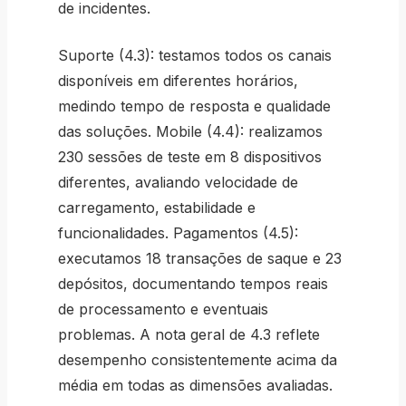
de incidentes.
Suporte (4.3): testamos todos os canais
disponíveis em diferentes horários,
medindo tempo de resposta e qualidade
das soluções. Mobile (4.4): realizamos
230 sessões de teste em 8 dispositivos
diferentes, avaliando velocidade de
carregamento, estabilidade e
funcionalidades. Pagamentos (4.5):
executamos 18 transações de saque e 23
depósitos, documentando tempos reais
de processamento e eventuais
problemas. A nota geral de 4.3 reflete
desempenho consistentemente acima da
média em todas as dimensões avaliadas.