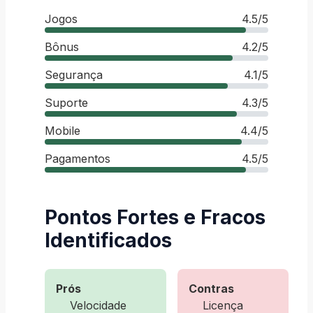
Jogos
4.5/5
Bônus
4.2/5
Segurança
4.1/5
Suporte
4.3/5
Mobile
4.4/5
Pagamentos
4.5/5
Pontos Fortes e Fracos
Identificados
Prós
Contras
Velocidade
Licença