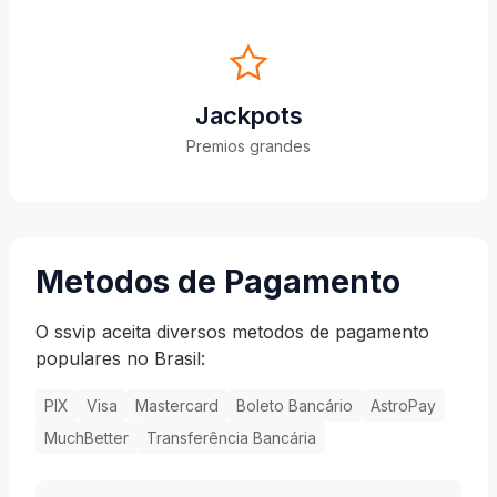
Jackpots
Premios grandes
Metodos de Pagamento
O ssvip aceita diversos metodos de pagamento
populares no Brasil:
PIX
Visa
Mastercard
Boleto Bancário
AstroPay
MuchBetter
Transferência Bancária