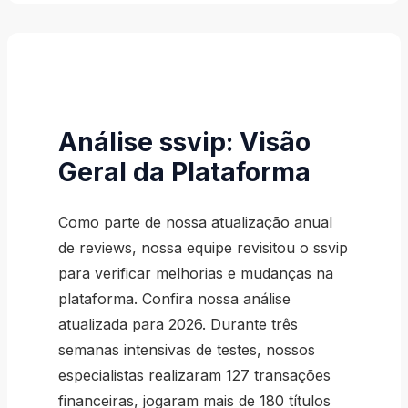
Análise ssvip: Visão
Geral da Plataforma
Como parte de nossa atualização anual
de reviews, nossa equipe revisitou o ssvip
para verificar melhorias e mudanças na
plataforma. Confira nossa análise
atualizada para 2026. Durante três
semanas intensivas de testes, nossos
especialistas realizaram 127 transações
financeiras, jogaram mais de 180 títulos