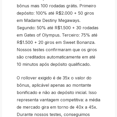
bônus mais 100 rodadas grátis. Primeiro
depósito: 100% até R$2.000 + 50 giros
em Madame Destiny Megaways.
Segundo: 50% até R$1.500 + 30 rodadas
em Gates of Olympus. Terceiro: 75% até
R$1.500 + 20 giros em Sweet Bonanza.
Nossos testes confirmaram que os giros
são creditados automaticamente em até
10 minutos após depósito qualificado.
O rollover exigido é de 35x o valor do
bônus, aplicável apenas ao montante
bonificado e não ao depósito inicial. Isso
representa vantagem competitiva: a média
de mercado gira em torno de 40x a 45x.
Durante nossos testes, conseguimos