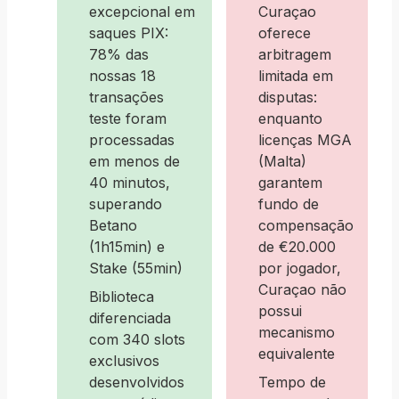
excepcional em
Curaçao
saques PIX:
oferece
78% das
arbitragem
nossas 18
limitada em
transações
disputas:
teste foram
enquanto
processadas
licenças MGA
em menos de
(Malta)
40 minutos,
garantem
superando
fundo de
Betano
compensação
(1h15min) e
de €20.000
Stake (55min)
por jogador,
Curaçao não
Biblioteca
possui
diferenciada
mecanismo
com 340 slots
equivalente
exclusivos
desenvolvidos
Tempo de