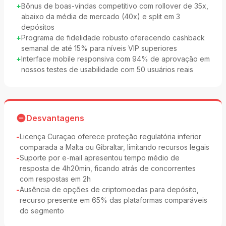
Bônus de boas-vindas competitivo com rollover de 35x,
abaixo da média de mercado (40x) e split em 3
depósitos
Programa de fidelidade robusto oferecendo cashback
semanal de até 15% para níveis VIP superiores
Interface mobile responsiva com 94% de aprovação em
nossos testes de usabilidade com 50 usuários reais
Desvantagens
Licença Curaçao oferece proteção regulatória inferior
comparada a Malta ou Gibraltar, limitando recursos legais
Suporte por e-mail apresentou tempo médio de
resposta de 4h20min, ficando atrás de concorrentes
com respostas em 2h
Ausência de opções de criptomoedas para depósito,
recurso presente em 65% das plataformas comparáveis
do segmento