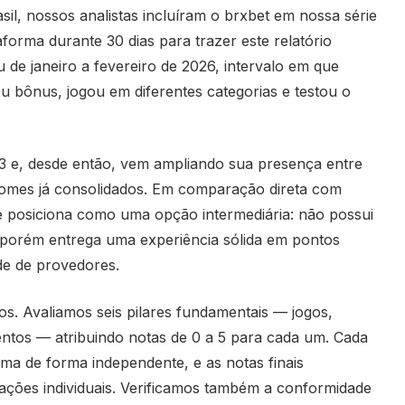
il, nossos analistas incluíram o brxbet em nossa série
forma durante 30 dias para trazer este relatório
de janeiro a fevereiro de 2026, intervalo em que
ou bônus, jogou em diferentes categorias e testou o
23 e, desde então, vem ampliando sua presença entre
nomes já consolidados. Em comparação direta com
 posiciona como uma opção intermediária: não possui
porém entrega uma experiência sólida em pontos
de de provedores.
os. Avaliamos seis pilares fundamentais — jogos,
ntos — atribuindo notas de 0 a 5 para cada um. Cada
rma de forma independente, e as notas finais
ações individuais. Verificamos também a conformidade