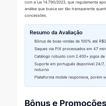
com a Lei 14.790/2023, que regulamenta apos
análise que busca ser tão transparente quan
concessões.
Resumo da Avaliação
Bônus de boas-vindas de 100% até R$2
Saques via PIX processados em 47 minu
Catálogo robusto com 2.400+ jogos de 
Suporte em português disponível 24/7
noturno
Plataforma mobile responsiva, porém s
Bônus e Promoções: