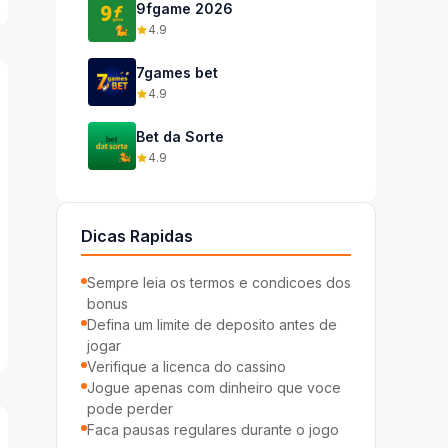
9fgame 2026
4.9
7games bet
4.9
Bet da Sorte
4.9
Dicas Rapidas
Sempre leia os termos e condicoes dos
bonus
Defina um limite de deposito antes de
jogar
Verifique a licenca do cassino
Jogue apenas com dinheiro que voce
pode perder
Faca pausas regulares durante o jogo