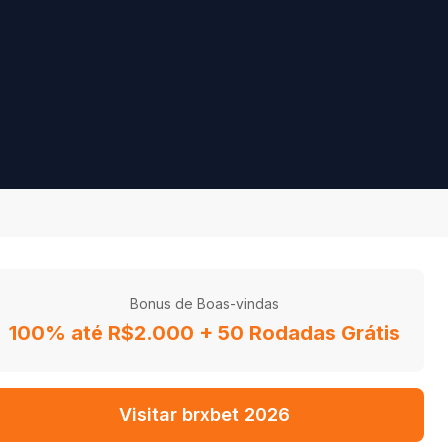
Bonus de Boas-vindas
100% até R$2.000 + 50 Rodadas Grátis
Visitar brxbet 2026