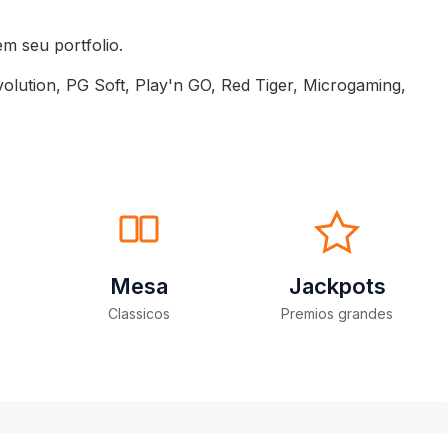
m seu portfolio.
olution, PG Soft, Play'n GO, Red Tiger, Microgaming,
Mesa
Jackpots
Classicos
Premios grandes