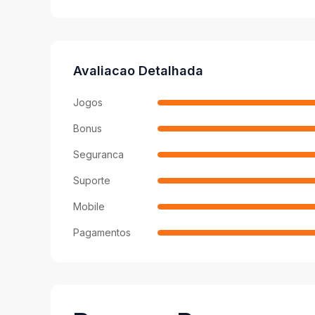
Avaliacao Detalhada
Jogos
Bonus
Seguranca
Suporte
Mobile
Pagamentos