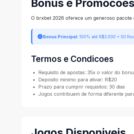
Bonus e Promocoe
O brxbet 2026 oferece um generoso pacote 
Bonus Principal:
100% até R$2.000 + 50 Rod
Termos e Condicoes
Requisito de apostas: 35x o valor do bonu
Deposito minimo para ativar: R$20
Prazo para cumprir requisitos: 30 dias
Jogos contribuem de forma diferente para
Jogos Disponiveis