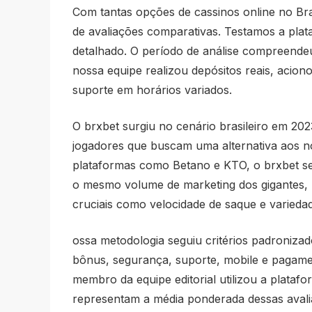
Com tantas opções de cassinos online no Bras
de avaliações comparativas. Testamos a plata
detalhado. O período de análise compreendeu 
nossa equipe realizou depósitos reais, acion
suporte em horários variados.
O brxbet surgiu no cenário brasileiro em 20
jogadores que buscam uma alternativa aos 
plataformas como Betano e KTO, o brxbet se
o mesmo volume de marketing dos gigantes, 
cruciais como velocidade de saque e varieda
ossa metodologia seguiu critérios padronizad
bônus, segurança, suporte, mobile e pagame
membro da equipe editorial utilizou a platafo
representam a média ponderada dessas avali