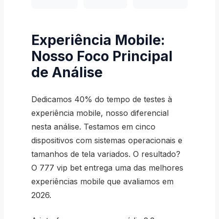
Experiência Mobile:
Nosso Foco Principal
de Análise
Dedicamos 40% do tempo de testes à
experiência mobile, nosso diferencial
nesta análise. Testamos em cinco
dispositivos com sistemas operacionais e
tamanhos de tela variados. O resultado?
O 777 vip bet entrega uma das melhores
experiências mobile que avaliamos em
2026.