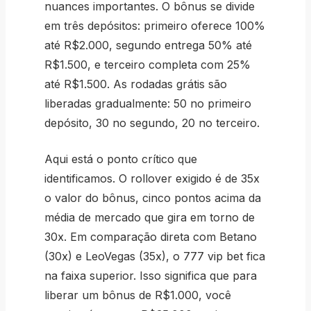
nuances importantes. O bônus se divide
em três depósitos: primeiro oferece 100%
até R$2.000, segundo entrega 50% até
R$1.500, e terceiro completa com 25%
até R$1.500. As rodadas grátis são
liberadas gradualmente: 50 no primeiro
depósito, 30 no segundo, 20 no terceiro.
Aqui está o ponto crítico que
identificamos. O rollover exigido é de 35x
o valor do bônus, cinco pontos acima da
média de mercado que gira em torno de
30x. Em comparação direta com Betano
(30x) e LeoVegas (35x), o 777 vip bet fica
na faixa superior. Isso significa que para
liberar um bônus de R$1.000, você