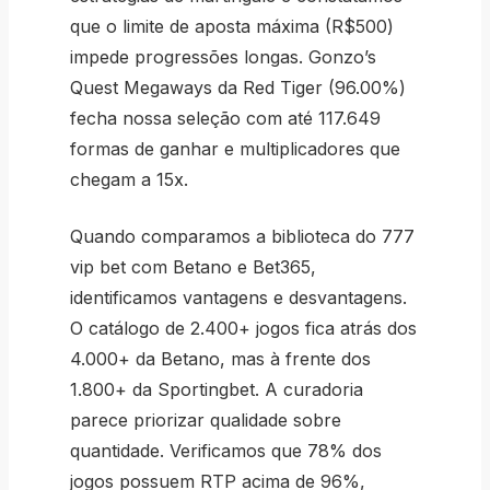
que o limite de aposta máxima (R$500)
impede progressões longas. Gonzo’s
Quest Megaways da Red Tiger (96.00%)
fecha nossa seleção com até 117.649
formas de ganhar e multiplicadores que
chegam a 15x.
Quando comparamos a biblioteca do 777
vip bet com Betano e Bet365,
identificamos vantagens e desvantagens.
O catálogo de 2.400+ jogos fica atrás dos
4.000+ da Betano, mas à frente dos
1.800+ da Sportingbet. A curadoria
parece priorizar qualidade sobre
quantidade. Verificamos que 78% dos
jogos possuem RTP acima de 96%,