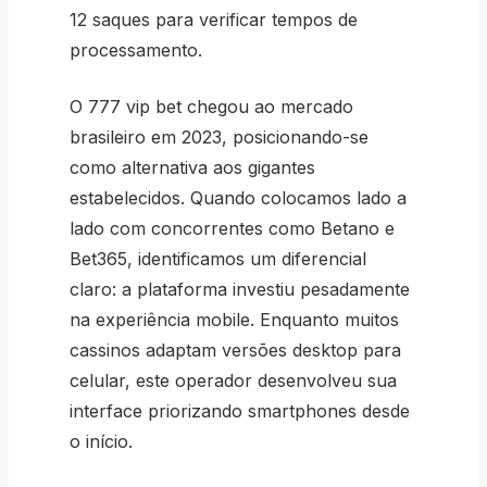
12 saques para verificar tempos de
processamento.
O 777 vip bet chegou ao mercado
brasileiro em 2023, posicionando-se
como alternativa aos gigantes
estabelecidos. Quando colocamos lado a
lado com concorrentes como Betano e
Bet365, identificamos um diferencial
claro: a plataforma investiu pesadamente
na experiência mobile. Enquanto muitos
cassinos adaptam versões desktop para
celular, este operador desenvolveu sua
interface priorizando smartphones desde
o início.