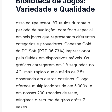
Biblioteca de Jogos:
Variedade e Qualidade
ossa equipe testou 87 títulos durante o
período de avaliação, com foco especial
em seis jogos que representam diferentes
categorias e provedores. Ganesha Gold
da PG Soft (RTP 96.73%) impressionou
pela fluidez em dispositivos móveis. Os
gráficos carregaram em 1.8 segundos no
4G, mais rápido que a média de 2.5s
observada em outros cassinos. O jogo
oferece multiplicadores de até 5.000x, e
em nossas 200 rodadas de teste,
atingimos o recurso de giros grátis 7
vezes.