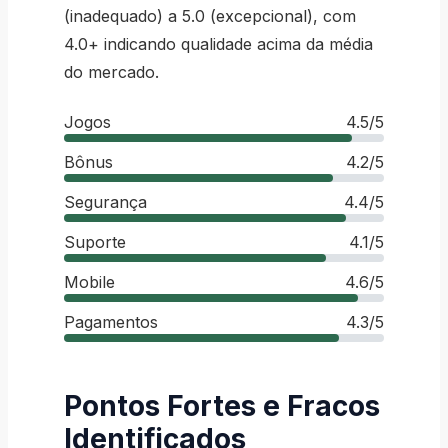
(inadequado) a 5.0 (excepcional), com
4.0+ indicando qualidade acima da média
do mercado.
Jogos
4.5/5
Bônus
4.2/5
Segurança
4.4/5
Suporte
4.1/5
Mobile
4.6/5
Pagamentos
4.3/5
Pontos Fortes e Fracos
Identificados