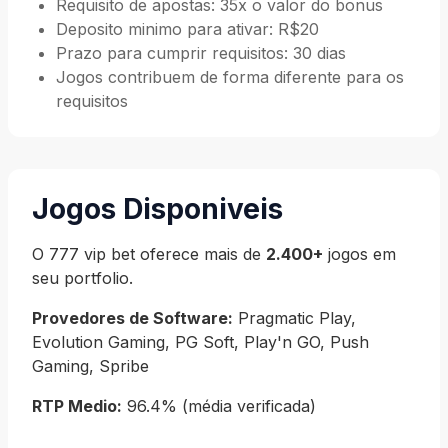
Requisito de apostas: 35x o valor do bonus
Deposito minimo para ativar: R$20
Prazo para cumprir requisitos: 30 dias
Jogos contribuem de forma diferente para os
requisitos
Jogos Disponiveis
O 777 vip bet oferece mais de
2.400+
jogos em
seu portfolio.
Provedores de Software:
Pragmatic Play,
Evolution Gaming, PG Soft, Play'n GO, Push
Gaming, Spribe
RTP Medio:
96.4% (média verificada)