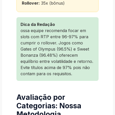
Rollover:
35x (bônus)
Dica da Redação
ossa equipe recomenda focar em
slots com RTP entre 96-97% para
cumprir o rollover. Jogos como
Gates of Olympus (96.5%) e Sweet
Bonanza (96.48%) oferecem
equilíbrio entre volatilidade e retorno.
Evite títulos acima de 97% pois não
contam para os requisitos.
Avaliação por
Categorias: Nossa
Metodologia