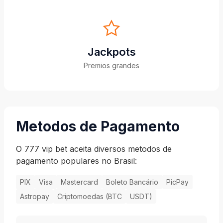
Jackpots
Premios grandes
Metodos de Pagamento
O 777 vip bet aceita diversos metodos de
pagamento populares no Brasil:
PIX
Visa
Mastercard
Boleto Bancário
PicPay
Astropay
Criptomoedas (BTC
USDT)