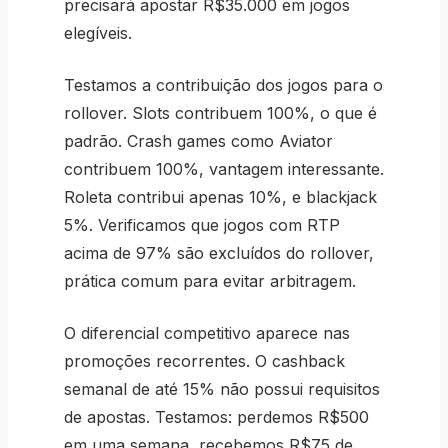
precisará apostar R$35.000 em jogos
elegíveis.
Testamos a contribuição dos jogos para o
rollover. Slots contribuem 100%, o que é
padrão. Crash games como Aviator
contribuem 100%, vantagem interessante.
Roleta contribui apenas 10%, e blackjack
5%. Verificamos que jogos com RTP
acima de 97% são excluídos do rollover,
prática comum para evitar arbitragem.
O diferencial competitivo aparece nas
promoções recorrentes. O cashback
semanal de até 15% não possui requisitos
de apostas. Testamos: perdemos R$500
em uma semana, recebemos R$75 de