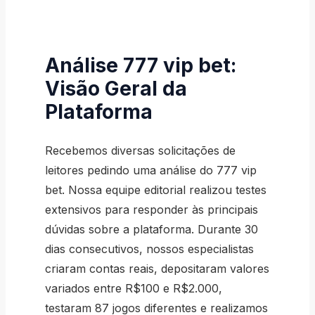
Análise 777 vip bet:
Visão Geral da
Plataforma
Recebemos diversas solicitações de
leitores pedindo uma análise do 777 vip
bet. Nossa equipe editorial realizou testes
extensivos para responder às principais
dúvidas sobre a plataforma. Durante 30
dias consecutivos, nossos especialistas
criaram contas reais, depositaram valores
variados entre R$100 e R$2.000,
testaram 87 jogos diferentes e realizamos