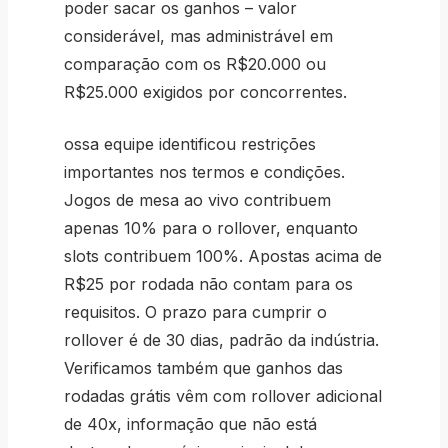
poder sacar os ganhos – valor
considerável, mas administrável em
comparação com os R$20.000 ou
R$25.000 exigidos por concorrentes.
ossa equipe identificou restrições
importantes nos termos e condições.
Jogos de mesa ao vivo contribuem
apenas 10% para o rollover, enquanto
slots contribuem 100%. Apostas acima de
R$25 por rodada não contam para os
requisitos. O prazo para cumprir o
rollover é de 30 dias, padrão da indústria.
Verificamos também que ganhos das
rodadas grátis vêm com rollover adicional
de 40x, informação que não está