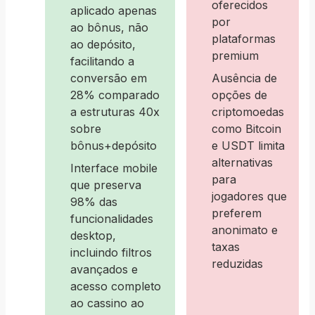
oferecidos
aplicado apenas
por
ao bônus, não
plataformas
ao depósito,
premium
facilitando a
conversão em
Ausência de
28% comparado
opções de
a estruturas 40x
criptomoedas
sobre
como Bitcoin
bônus+depósito
e USDT limita
alternativas
Interface mobile
para
que preserva
jogadores que
98% das
preferem
funcionalidades
anonimato e
desktop,
taxas
incluindo filtros
reduzidas
avançados e
acesso completo
ao cassino ao