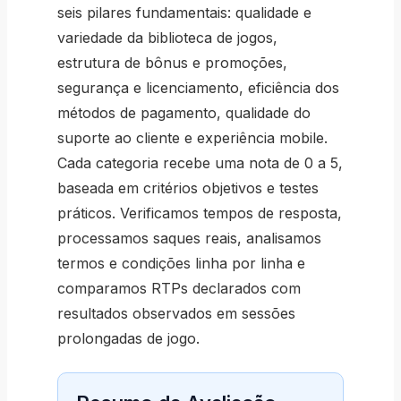
seis pilares fundamentais: qualidade e
variedade da biblioteca de jogos,
estrutura de bônus e promoções,
segurança e licenciamento, eficiência dos
métodos de pagamento, qualidade do
suporte ao cliente e experiência mobile.
Cada categoria recebe uma nota de 0 a 5,
baseada em critérios objetivos e testes
práticos. Verificamos tempos de resposta,
processamos saques reais, analisamos
termos e condições linha por linha e
comparamos RTPs declarados com
resultados observados em sessões
prolongadas de jogo.