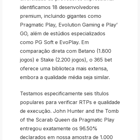
identificamos 18 desenvolvedores
premium, incluindo gigantes como
Pragmatic Play, Evolution Gaming e Play’
GO, além de estúdios especializados
como PG Soft e EvoPlay. Em
comparação direta com Betano (1.800
jogos) e Stake (2.200 jogos), o 365 bet
oferece uma biblioteca mais extensa,
embora a qualidade média seja similar.
Testamos especificamente seis títulos
populares para verificar RTPs e qualidade
de execução. John Hunter and the Tomb
of the Scarab Queen da Pragmatic Play
entregou exatamente os 96.50%
declarados em nossa amostra de 1.000