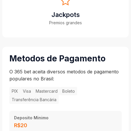
Jackpots
Premios grandes
Metodos de Pagamento
O 365 bet aceita diversos metodos de pagamento
populares no Brasil:
PIX
Visa
Mastercard
Boleto
Transferência Bancária
Deposito Minimo
R$20