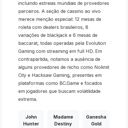
incluindo estreias mundiais de provedores
parceiros. A seção de cassino ao vivo
merece menção especial: 12 mesas de
roleta com dealers brasileiros, 8
variações de blackjack e 6 mesas de
baccarat, todas operadas pela Evolution
Gaming com streaming em full HD. Em
contrapartida, notamos a ausência de
alguns provedores de nicho como Nolimit
City e Hacksaw Gaming, presentes em
plataformas como BC.Game e focados
em jogadores que buscam volatilidade
extrema.
John
Madame
Ganesha
Hunter
Destiny
Gold