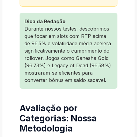
Dica da Redação
Durante nossos testes, descobrimos
que focar em slots com RTP acima
de 96.5% e volatilidade média acelera
significativamente o cumprimento do
rollover. Jogos como Ganesha Gold
(96.73%) e Legacy of Dead (96.58%)
mostraram-se eficientes para
converter bônus em saldo sacável.
Avaliação por
Categorias: Nossa
Metodologia