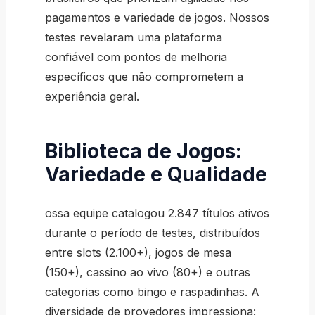
pagamentos e variedade de jogos. Nossos
testes revelaram uma plataforma
confiável com pontos de melhoria
específicos que não comprometem a
experiência geral.
Biblioteca de Jogos:
Variedade e Qualidade
ossa equipe catalogou 2.847 títulos ativos
durante o período de testes, distribuídos
entre slots (2.100+), jogos de mesa
(150+), cassino ao vivo (80+) e outras
categorias como bingo e raspadinhas. A
diversidade de provedores impressiona: