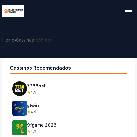
HOT
Home
›
Cassinos
›
365 bet
Cassinos Recomendados
7788bet
4.9
gtwin
4.9
9fgame 2026
4.9