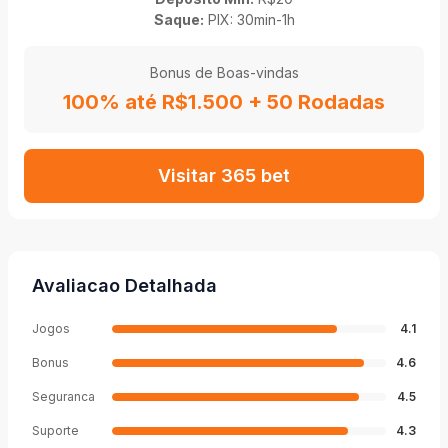
Saque:
PIX: 30min-1h
Bonus de Boas-vindas
100% até R$1.500 + 50 Rodadas
Visitar 365 bet
Avaliacao Detalhada
Jogos
4.1
Bonus
4.6
Seguranca
4.5
Suporte
4.3