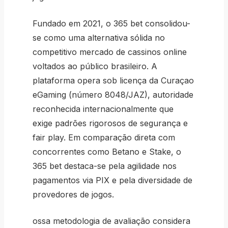
Fundado em 2021, o 365 bet consolidou-
se como uma alternativa sólida no
competitivo mercado de cassinos online
voltados ao público brasileiro. A
plataforma opera sob licença da Curaçao
eGaming (número 8048/JAZ), autoridade
reconhecida internacionalmente que
exige padrões rigorosos de segurança e
fair play. Em comparação direta com
concorrentes como Betano e Stake, o
365 bet destaca-se pela agilidade nos
pagamentos via PIX e pela diversidade de
provedores de jogos.
ossa metodologia de avaliação considera