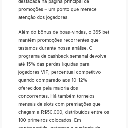
destacada na página principal de
promoções – um ponto que merece
atenção dos jogadores.
Além do bônus de boas-vindas, o 365 bet
mantém promoções recorrentes que
testamos durante nossa análise. O
programa de cashback semanal devolve
até 15% das perdas líquidas para
jogadores VIP, percentual competitivo
quando comparado aos 10-12%
oferecidos pela maioria dos
concorrentes. Há também torneios
mensais de slots com premiações que
chegam a R$50.000, distribuídos entre os
100 primeiros colocados. Em