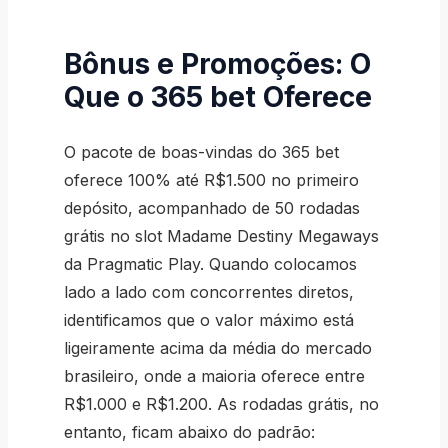
Bônus e Promoções: O
Que o 365 bet Oferece
O pacote de boas-vindas do 365 bet
oferece 100% até R$1.500 no primeiro
depósito, acompanhado de 50 rodadas
grátis no slot Madame Destiny Megaways
da Pragmatic Play. Quando colocamos
lado a lado com concorrentes diretos,
identificamos que o valor máximo está
ligeiramente acima da média do mercado
brasileiro, onde a maioria oferece entre
R$1.000 e R$1.200. As rodadas grátis, no
entanto, ficam abaixo do padrão: