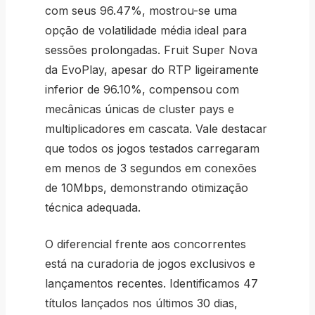
com seus 96.47%, mostrou-se uma
opção de volatilidade média ideal para
sessões prolongadas. Fruit Super Nova
da EvoPlay, apesar do RTP ligeiramente
inferior de 96.10%, compensou com
mecânicas únicas de cluster pays e
multiplicadores em cascata. Vale destacar
que todos os jogos testados carregaram
em menos de 3 segundos em conexões
de 10Mbps, demonstrando otimização
técnica adequada.
O diferencial frente aos concorrentes
está na curadoria de jogos exclusivos e
lançamentos recentes. Identificamos 47
títulos lançados nos últimos 30 dias,