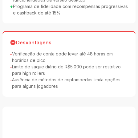
Programa de fidelidade com recompensas progressivas
e cashback de até 15%
Desvantagens
Verificação de conta pode levar até 48 horas em
horários de pico
Limite de saque diário de R$5.000 pode ser restritivo
para high rollers
Ausência de métodos de criptomoedas limita opções
para alguns jogadores