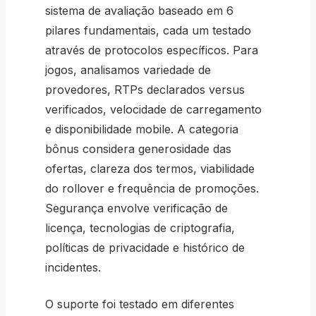
sistema de avaliação baseado em 6
pilares fundamentais, cada um testado
através de protocolos específicos. Para
jogos, analisamos variedade de
provedores, RTPs declarados versus
verificados, velocidade de carregamento
e disponibilidade mobile. A categoria
bônus considera generosidade das
ofertas, clareza dos termos, viabilidade
do rollover e frequência de promoções.
Segurança envolve verificação de
licença, tecnologias de criptografia,
políticas de privacidade e histórico de
incidentes.
O suporte foi testado em diferentes