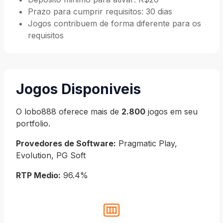
Prazo para cumprir requisitos: 30 dias
Jogos contribuem de forma diferente para os
requisitos
Jogos Disponiveis
O lobo888 oferece mais de
2.800
jogos em seu
portfolio.
Provedores de Software:
Pragmatic Play,
Evolution, PG Soft
RTP Medio:
96.4%