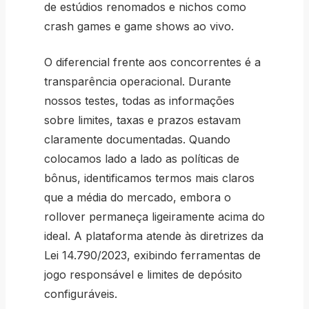
de estúdios renomados e nichos como
crash games e game shows ao vivo.
O diferencial frente aos concorrentes é a
transparência operacional. Durante
nossos testes, todas as informações
sobre limites, taxas e prazos estavam
claramente documentadas. Quando
colocamos lado a lado as políticas de
bônus, identificamos termos mais claros
que a média do mercado, embora o
rollover permaneça ligeiramente acima do
ideal. A plataforma atende às diretrizes da
Lei 14.790/2023, exibindo ferramentas de
jogo responsável e limites de depósito
configuráveis.