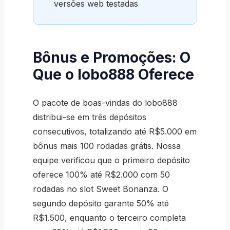
versões web testadas
Bônus e Promoções: O
Que o lobo888 Oferece
O pacote de boas-vindas do lobo888
distribui-se em três depósitos
consecutivos, totalizando até R$5.000 em
bônus mais 100 rodadas grátis. Nossa
equipe verificou que o primeiro depósito
oferece 100% até R$2.000 com 50
rodadas no slot Sweet Bonanza. O
segundo depósito garante 50% até
R$1.500, enquanto o terceiro completa