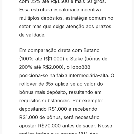
com 25% até R$1.500 e mais 50 giros.
Essa estrutura escalonada incentiva
múltiplos depósitos, estratégia comum no
setor mas que exige atenção aos prazos
de validade.
Em comparação direta com Betano
(100% até R$1.000) e Stake (bônus de
200% até R$2.000), o lobo888
posiciona-se na faixa intermediária-alta. O
rollover de 35x aplica-se ao valor do
bônus mais depósito, resultando em
requisitos substanciais. Por exemplo:
depositando R$1.000 e recebendo
R$1.000 de bônus, será necessário
apostar R$70.000 antes de sacar. Nossa