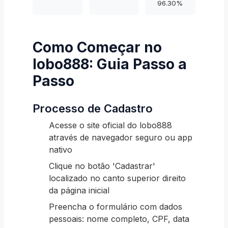
96.30%
Como Começar no
lobo888: Guia Passo a
Passo
Processo de Cadastro
Acesse o site oficial do lobo888
através de navegador seguro ou app
nativo
Clique no botão 'Cadastrar'
localizado no canto superior direito
da página inicial
Preencha o formulário com dados
pessoais: nome completo, CPF, data