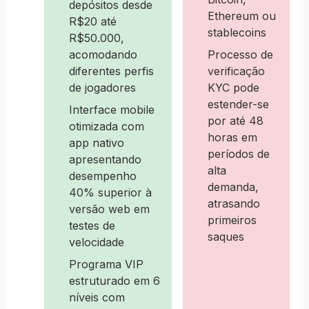
depósitos desde
Ethereum ou
R$20 até
stablecoins
R$50.000,
acomodando
Processo de
diferentes perfis
verificação
de jogadores
KYC pode
estender-se
Interface mobile
por até 48
otimizada com
horas em
app nativo
períodos de
apresentando
alta
desempenho
demanda,
40% superior à
atrasando
versão web em
primeiros
testes de
saques
velocidade
Programa VIP
estruturado em 6
níveis com