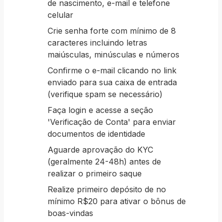
de nascimento, e-mail e telefone
celular
Crie senha forte com mínimo de 8
caracteres incluindo letras
maiúsculas, minúsculas e números
Confirme o e-mail clicando no link
enviado para sua caixa de entrada
(verifique spam se necessário)
Faça login e acesse a seção
'Verificação de Conta' para enviar
documentos de identidade
Aguarde aprovação do KYC
(geralmente 24-48h) antes de
realizar o primeiro saque
Realize primeiro depósito de no
mínimo R$20 para ativar o bônus de
boas-vindas