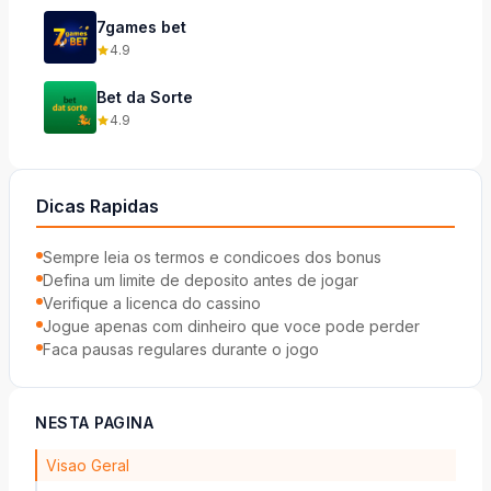
7games bet
4.9
Bet da Sorte
4.9
Dicas Rapidas
Sempre leia os termos e condicoes dos bonus
Defina um limite de deposito antes de jogar
Verifique a licenca do cassino
Jogue apenas com dinheiro que voce pode perder
Faca pausas regulares durante o jogo
NESTA PAGINA
Visao Geral