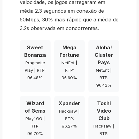
velocidade, os jogos carregaram em
média 2.3 segundos em conexão de
50Mbps, 30% mais rápido que a média de
3.2s observada em concorrentes.
Sweet
Mega
Aloha!
Bonanza
Fortune
Cluster
Pays
Pragmatic
NetEnt |
Play | RTP:
RTP:
NetEnt |
96.48%
96.60%
RTP:
96.42%
Wizard
Xpander
Toshi
of Gems
Video
Hacksaw |
Club
Play' GO |
RTP:
RTP:
96.27%
Hacksaw |
96.70%
RTP: