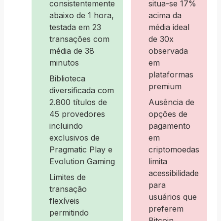
consistentemente
situa-se 17%
abaixo de 1 hora,
acima da
testada em 23
média ideal
transações com
de 30x
média de 38
observada
minutos
em
plataformas
Biblioteca
premium
diversificada com
2.800 títulos de
Ausência de
45 provedores
opções de
incluindo
pagamento
exclusivos de
em
Pragmatic Play e
criptomoedas
Evolution Gaming
limita
acessibilidade
Limites de
para
transação
usuários que
flexíveis
preferem
permitindo
Bitcoin,