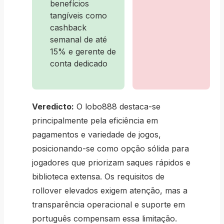
benefícios
tangíveis como
cashback
semanal de até
15% e gerente de
conta dedicado
Veredicto:
O lobo888 destaca-se
principalmente pela eficiência em
pagamentos e variedade de jogos,
posicionando-se como opção sólida para
jogadores que priorizam saques rápidos e
biblioteca extensa. Os requisitos de
rollover elevados exigem atenção, mas a
transparência operacional e suporte em
português compensam essa limitação.