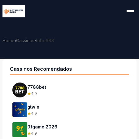
HOT
Home
›
Cassinos
›
lobo888
Cassinos Recomendados
7788bet
4.9
gtwin
4.9
9fgame 2026
4.9