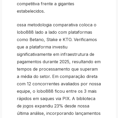
competitiva frente a gigantes
estabelecidos.
ossa metodologia comparativa coloca o
lobo888 lado a lado com plataformas
como Betano, Stake e KTO. Verificamos
que a plataforma investiu
significativamente em infraestrutura de
pagamentos durante 2025, resultando em
tempos de processamento que superam
a média do setor. Em comparação direta
com 12 concorrentes avaliados por nossa
equipe, o lobo888 ficou entre os 3 mais
rápidos em saques via PIX. A biblioteca
de jogos expandiu 23% desde nossa
última análise, incorporando lançamentos