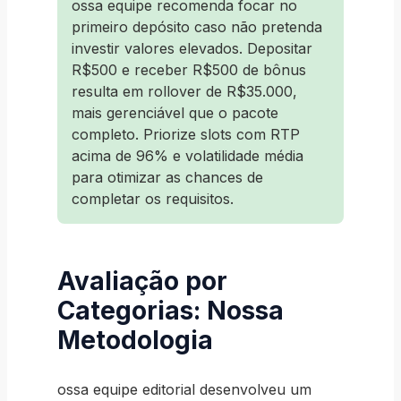
ossa equipe recomenda focar no
primeiro depósito caso não pretenda
investir valores elevados. Depositar
R$500 e receber R$500 de bônus
resulta em rollover de R$35.000,
mais gerenciável que o pacote
completo. Priorize slots com RTP
acima de 96% e volatilidade média
para otimizar as chances de
completar os requisitos.
Avaliação por
Categorias: Nossa
Metodologia
ossa equipe editorial desenvolveu um